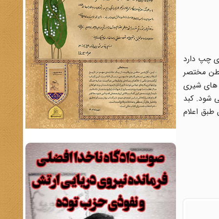
روی پای چپ دارد
بطن مختصر
 های شیری
 شود. کبد
طبق اعلام