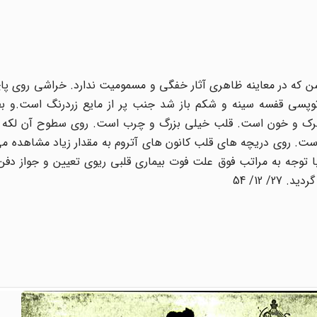
 جسد: متعلق به مردی است در حدود 35 سال سن که در معاینه ظاهری آثار خفگی و مسمومیت ندارد. خراشی 
توپسی قفسه سینه و شکم باز شد جنب پر از مایع زردرنگ است.و 
و چرک و خون است. قلب خیلی بزرگ و چرب است. روی سطوح آن لکه
. روی دریچه های قلب کانون های آتروم به مقدار زیاد مشاهده می
وجه به مراتب فوق علت فوت بیماری قلبی ریوی تعیین و جواز دفن 
/ 12/ 54