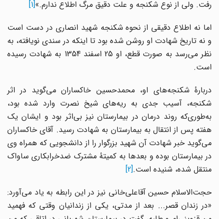
رفت. ولی از نوع شکنجه و علت دقیق مرگ اطلاع ندارم.»
[1]
اما نه اطلاع دقیقی از نحوه شکنجه شهید انصاری در دست است
و نه تاریخ شهادت او روشن شده بود تا اینکه در سندی نویافته، به
نظر می‌رسد به صورت قطع، او 25 اسفند 1354 به شهادت رسیده
است.
دربارۀ شکنجه‌های او، محمدحسین خاکساران می‌گوید در اثر
شکنجه، آسیب جدی به ریه‌های شیخ نصرت وارد شده بود،
به‌طوری‌که روند درمان در بیمارستان نیز بی‌اثر بود و ایشان یک
هفته پس از انتقال به بیمارستان به شهادت رسید. آقای خاکساران
می‌گوید خبر شهادت آن شهید بزرگوار را از دانشجویی که همراه وی
در بیمارستان بوده و بعدها به کمیتهٔ مشترک ضدخرابکاری ساواک
منتقل شده، شنیده است.
[2]
حجت‌الاسلام حسین آقاعلی‌خانی نیز در این رابطه به یاد می‌آورد:
«در زندان قصر... بعد از مدتی، یکی از زندانیان وقتی که فهمید
من قزوینی‌ام و طلبه، گفت در بیمارستان شهربانی در اتاقی که من