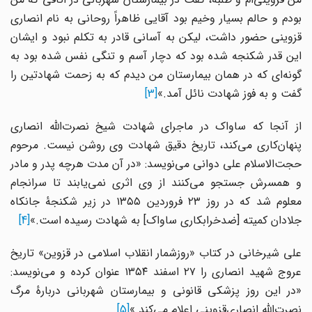
بودم و حالم بسیار وخیم بود آقایی ظاهراً روحانی به نام انصاری
قزوینی حضور داشت، لیکن به آسانی قادر به تکلم نبود و ایشان
این قدر شکنجه شده بود که دچار آسم و تنگی نفس شده بود به
گونه‌ای که در همان بیمارستان من دیدم که به زحمت شهادتین را
گفت و به فوز شهادت نائل آمد.»
[3]
از آنجا که ساواک در ماجرای شهادت شیخ نصرت‌الله انصاری
پنهان‌کاری می‌کند، تاریخ دقیق شهادت وی روشن نیست. مرحوم
حجت‌الاسلام علی دوانی می‌نویسد: «در آن مدت هرچه پدر و مادر
و همسرش جستجو می‌کنند از وی اثری نمی‌یابند تا سرانجام
معلوم شد که در روز ۲۳ فروردین ۱۳۵۵ در زیر شکنجهٔ جانکاه
جلادان کمیته [ضدخرابکاری ساواک] به شهادت رسیده است.»
[4]
علی شیرخانی در کتاب «روزشمار انقلاب اسلامی در قزوین» تاریخ
عروج شهید انصاری را ۲۷ اسفند ۱۳۵۴ عنوان کرده و می‌نویسد:
«در این روز پزشکی قانونی و بیمارستان شهربانی دربارهٔ مرگ
نصرت‌الله انصاری‌قزوینی اعلام می‌کند.»
[5]