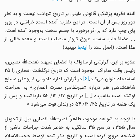
البته نظریه پزشکی قانونی دلیلی بر تاریخ شهادت نیست و به نظر
دور روز پس از آن است. در این نظریه آمده است: خراشی در روی
پای چپ دارد که بر اثر برخورد با جسم سخت به‌وجود آمده است.
... عضلهٔ قلب سفت، عروق کرونر متصلب است و معده خالی از
غذا است. (اصل سند را
اینجا
ببینید)
علاوه بر این، گزارشی از ساواک با امضای سپهبد نعمت‌الله نصیری،
رئیس وقت ساواک موجود است که تاریخ درگذشت انصاری را ۲۵
اسفندماه عنوان می‌کند.
[6]
در گزارش اداره دادرسی نیروهای مسلح
شاهنشاهی هم درباره «غیرنظامی نصرت انصاری» به صراحت
نوشته است:‌«نامبرده [...] در تاریخ 17/ 12/ 54 بازداشت و پس از
یک هفته در تاریخ 25/ 12/ 54 در زندان فوت می‌شود.»
با توجه به شواهد موجود، ظاهراً نصرت‌الله انصاری قبل از تحویل
سال ۱۳۵۵، در سن ۳۵ سالگی، به خاطر شدت جراحات ناشی از
شکنجه عروج کرده است و تاریخ ذکر شده توسط حجت‌الاسلام