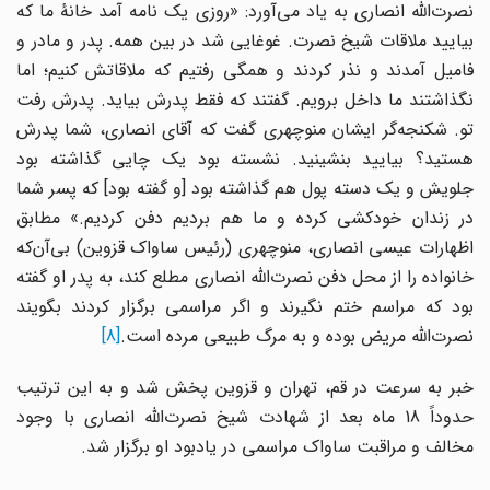
نصرت‌الله انصاری به یاد می‌آورد: «روزی یک نامه آمد خانهٔ ما که
بیایید ملاقات شیخ نصرت. غوغایی شد در بین همه. پدر و مادر و
فامیل آمدند و نذر کردند و همگی رفتیم که ملاقاتش کنیم؛ اما
نگذاشتند ما داخل برویم. گفتند که فقط پدرش بیاید. پدرش رفت
تو. شکنجه‌گر ایشان منوچهری گفت که آقای انصاری، شما پدرش
هستید؟ بیایید بنشینید. نشسته بود یک چایی گذاشته بود
جلویش و یک دسته پول هم گذاشته بود [و گفته بود] که پسر شما
در زندان خودکشی کرده و ما هم بردیم دفن کردیم.» مطابق
اظهارات عیسی انصاری، منوچهری (رئیس ساواک قزوین) بی‌آن‌که
خانواده را از محل دفن نصرت‌الله انصاری مطلع کند، به پدر او گفته
بود که مراسم ختم نگیرند و اگر مراسمی برگزار کردند بگویند
نصرت‌الله مریض بوده و به مرگ طبیعی مرده است.
[8]
خبر به سرعت در قم، تهران و قزوین پخش شد و به این ترتیب
حدوداً 18 ماه بعد از شهادت شیخ نصرت‌الله انصاری با وجود
مخالف و مراقبت ساواک مراسمی در یادبود او برگزار شد.