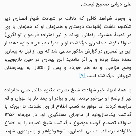
علی دوانی صحیح نیست.
با وجود شواهد کافی که دلالت بر شهادت شیخ انصاری زیر
شکنجه داشت (شهادت دوستان و همرزمان او که همزمان با وی
در کمیتهٔ مشترک زندانی بودند و نیز اعتراف فریدون توانگری)
ساواک کوشید ماجرای درگذشت او را «مرگ طبیعی» جلوه دهد؛ از
این رو نصیری در گزارش مذکور مدعی شد که وی از قبل به بیماری
معده مبتلا بوده و بر اثر تشدید این بیماری در حین بازجویی،
وضع مزاجی او به هم خورده و پس از انتقال به بیمارستان
شهربانی درگذشته است.
[7]
با همهٔ اینها، خبر شهادت شیخ نصرت مکتوم ماند. حتی خانواده
نیز از وضع او بی‌خبر بودند. پدر و برادر او چند بار به تهران و قم
مراجعه کردند اما موفق به کسب اطلاع از وی نشدند. تا این‌که با
گذشت یک‌سال‌و‌نیم از ماجرای دستگیری او، در مهرماه ۱۳۵۶
ساواک تصمیم گرفت موضوع درگذشت شیخ نصرت را به اطلاع
خانواده برساند. عیسی انصاری، شوهرخواهر و پسرعموی شهید