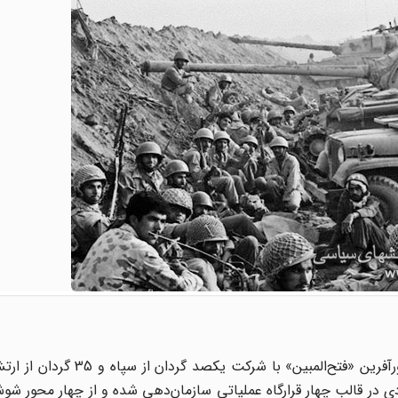
در ساعت 30 دقیقه بامداد دوم فروردین‌ماه 1361 عملیات غرورآفرین «فتح‌الم
ی در قالب چهار قرارگاه عملیاتی سازمان‌دهی شده و از چهار محور شو