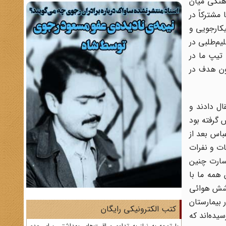
ونگی هماهنگی میان
مشترکاً در
یکارجویی و
یم‌طلبی در
 تیپ ما در
 بدون هدف در
ال دادند و
 گرفته بود
باس بعد از
ات و نفرات
جسارت چنین
 همه ما با
پوشش هوائی
 بیمارستان
کتب الکترونیکی رایگان
یده‌اند که