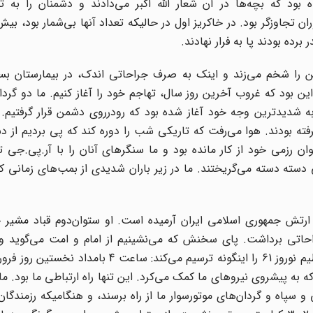
ود که بچه‌ها در آن شعار الله اکبر می‌دادند و دشمنان را به 
رده بودند پا به فرار نهادند.
ه دماوند زمین را شخم می‌زند و اینک به صرف جراحاتی اندک، در بیمارستان
 این بود که غروب آخرین روز سال، تهاجم خود را آغاز کنیم. ما دو گردا
ری به شدیدترین وجه خود آغاز شده بود که رودرروی دشمن قرار گرفتیم.
ته بودند. هوا می‌رفت که تاریکی شب را دوره کند که پی بردیم از د
ان رزمی خود از کار مانده بود و ما سنگرهای آنان را با آر.پی.جی 
دسته دسته می‌گریختند. ما در زیر باران شدیدی از بمب‌های زمانی ک
رتش جمهوری اسلامی ایران آرمیده است. او ستوان‌دوم قباد مشیر
احاتی برداشت. پای سخنش که می‌نشینیم از امام و امت می‌گوید و
گسترش انقلاب تأکید می‌ورزد. ستوان مشیر چگونگی نبرد عظیم نوروز 61 را اینگونه ترسیم می‌کند
ه به پیشروی نیروهای ما کمک می‌کرد. این تنها راه ارتباطی ما بود. م
و سپاه و گردان‌های موتورسوار ما از راه برسند، و هنگامیکه رزمندگان