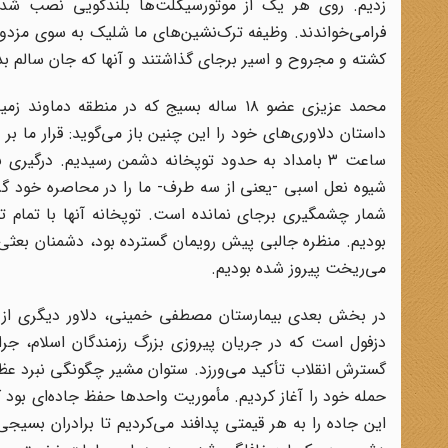
زدیم. روی هر یک از موتورسیکلت‌ها بلندگویی نصب شده ب
کشته و مجروح و اسیر برجای گذاشتند و آنها که جان سالم بدر ب
محمد عزیزی عضو ۱۸ ساله بسیج که در منطق
داستان دلاوری‌های خود را این چنین باز می‌گوید: قرار ما بر
ساعت ۳ بامداد به حدود توپخانه دشمن رسیدیم. درگی
شیوه نعل اسبی -یعنی از سه طرف- ما را در محاصره خود گرف
شمار چشمگیری برجای نمانده است. توپخانه آنها با تمام تو
بودیم. منظره جالبی پیش رویمان گسترده بود، دشمنان بعثی 
می‌ریخت پیروز شده بودیم.
در بخش بعدی بیمارستان مصطفی خمینی، دلاور دیگری از ا
دزفول است که در جریان پیروزی بزرگ رزمندگان اسلام، جر
حمله خود را آغاز کردیم. مأموریت واحدها حفظ جاده‌ای بود ک
این جاده را به هر قیمتی پدافند می‌کردیم تا برادران بسیجی 