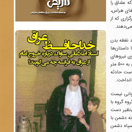
که عشاق را
‌های هراس،
زاری که از
می‌دهند.
د نقطه بدن
 داستان‌ها
وی نیروهای
خودی هموار سازیم. در دومین روز بهار، هنوز ساعت از ۱۰ شب نگذشته بود که عملیات آغاز شد. آنها راه ما را در وسعتی که عرض آن به ۵۰۰ متر
 دست حادثه
 انداخت.
خوانی نیست
وه گروه با
ی‌نظیر دست
نه دشمن با
لب مواضع سپاه دشمن