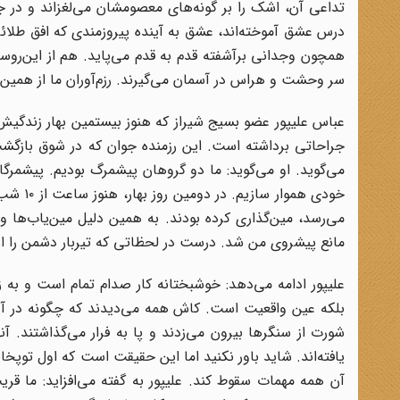
تداعی آن، اشک را بر گونه‌های معصومشان می‌لغزاند و در جذ
درس عشق آموخته‌اند، عشق به آینده پیروزمندی که افق طلائی
همچون وجدانی برآشفته قدم به قدم می‌پاید. هم از این‌روست
سر وحشت و هراس در آسمان می‌گیرند. رزم‌آوران ما از همین 
عباس علیپور عضو بسیج شیراز که هنوز بیستمین بهار زندگیش
جراحاتی برداشته است. این رزمنده جوان که در شوق بازگشت 
می‌گوید. او می‌گوید: ما دو گروهان پیشمرگ بودیم. پیشمر
می‌رسد، مین‌گذاری کرده بودند. به همین دلیل مین‌یاب‌ها و
مانع پیشروی من شد. درست در لحظاتی که تیربار دشمن را از ک
علیپور ادامه می‌دهد: خوشبختانه کار صدام تمام است و به 
بلکه عین واقعیت است. کاش همه می‌دیدند که چگونه در آغا
شورت از سنگرها بیرون می‌زدند و پا به فرار می‌گذاشتند. آن
یافته‌اند. شاید باور نکنید اما این حقیقت است که اول توپخ