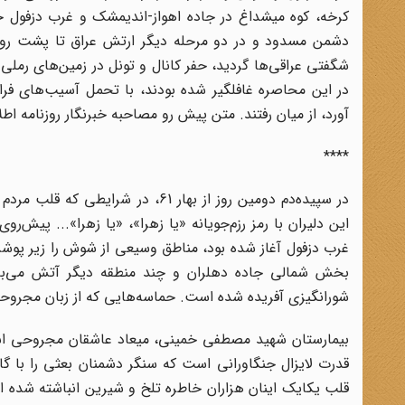
کرخه، کوه میشداغ در جاده اهواز-اندیمشک و غرب دزفول حم
دشمن مسدود و در دو مرحله دیگر ارتش عراق تا پشت رودخا
آورد، از میان رفتند. متن پیش رو مصاحبه خبرنگار روزنامه ا
****
در سپیده‌دم دومین روز از بهار 61، د
این دلیران با رمز رزم‌جویانه «یا زهرا»، «یا زهرا»... پیش‌
غرب دزفول آغاز شده بود، مناطق وسیعی از شوش را زیر پوش
شورانگیزی آفریده شده است. حماسه‌هایی که از زبان مجروحان
بیمارستان شهید مصطفی خمینی، میعاد عاشقان مجروحی است
قدرت لایزال جنگاورانی است که سنگر دشمنان بعثی را با گام‌
قلب یکایک اینان هزاران خاطره تلخ و شیرین انباشته شده ا