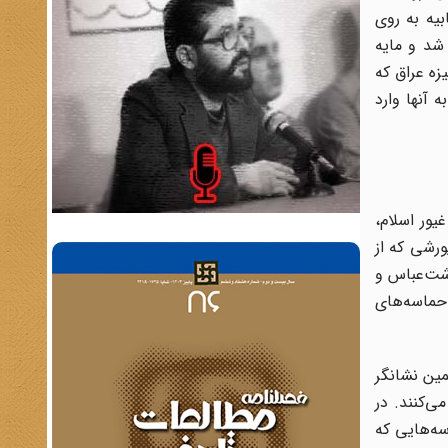
یه به روی
شد و مایه
ر زمین‌های رملی منطقه و دور زدن دشمن از طریق آن بود. لشگر های 19 زرهی و 1 مکانیزه عراق که
سلیان فرمانده تیپ 27 محمد رسول الله به آنها وارد
ان غیور اسلام،
ورشی که از
دشت‌عباس و
ز گردیده، حماسه‌های
ین نشانگر
ی‌کنند. در
سه‌هایی که