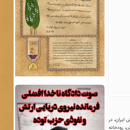
بین» با شرکت یکصد گردان از سپاه و 35 گردان از ارتش ایران، در
ش، رودخانه