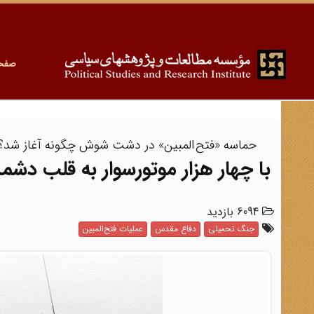
صفح
حماسه «فتح‌المبین» در دشت شوش چگونه آغاز شد؟
با چهار هزار موتورسوار به قلب دشم
6094 بازدید
جنگ تحمیلی
دفاع مقدس
عملیات فتح‌المبین