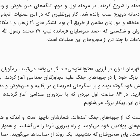
له را شروع کردند. در مرحله اول و دوم، تنگه‌های عین خوش و رقاب
نه دویرج عقب رانده شد. کار بی‌نظیری که در این عملیات انجام 
شگفتی عراقی‌ها گردید، حفر کانال و تونل د
در این محاصره غافلگیر شده بودند، با تحمل آسیب‌های فراوان و شکستی که احمد متو
طلاعات با چند تن از مجروحان این عملیات است.
ر شرایطی که قلب مردم قهرمان ایران در آرزوی «فتح‌الفتوحی» دیگر بی‌وقفه می‌تپید، رزم‌آور
روی بزرگ خود را در جبهه‌های جنگ علیه تجاوزگران صدامی آغاز کردند. ی
ش خود گرفته بوده و بر سنگرهای اهریمنان در رقابیه و عین‌خوش و 
بخش شمالی جاده دهلران و چند منطقه دیگر آتش می‌بارید. در 84 ساعت اول نبردی که با مزدوران صدامی آغا
 این پیکار بزرگ می‌شنویم.
 که از جبهه‌های جنگ آمده‌اند. شمارشان ناچیز است و اندک و هم
های پولادین خود می‌کوبند و راه پیروزی فردا را می‌گشایند و هموار م
ست. پای سخن‌شان که بنشینید، یک روند از حماسه‌ها می‌گویند. حما