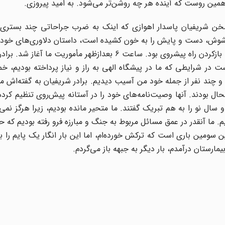
ز همین روست که آینده هر چه روشن‌تر می‌شود. به امید پیروزی.
ن شریفیان پاسدار اهوازی که اینک به ضرب جراحاتی چند بستر
پاره در جبهه‌های شوش، دست و پایش را به خون کشیده است، داستان دلاوری‌های خود
می‌گوید: وظیفه‌ای که به ما -به عنوان گروه ضربت- محول شد بازکردن راه پیشروی بود. ساعت 6 بعدازظهر مأمو
 در شرایطی که ما در پیشگاه الهی به راز و نیاز پرداخته بودیم، خ
ه ۲ نفر به شهادت رسیدند و چند نفر از جمله خود من آسیب دیدیم. برادر شریفیان به گفته‌اش 
ل بودند. آنها وصیت‌نامه‌های خود را در آستانه پیش‌روی تنظیم کرده
سال نو را به هم تبریک گفتند. ما متحیر مانده بودیم، زیرا هرگز نمی‌
 ما آنقدر در عمق مسائل مربوط به جنگ و مبارزه فرو رفته بودیم که ح
ین سومین باری است که ترکش خورده‌ام، اما این بار انگار یک پایم را 
مارستان درآمدم، بار دیگر به جبهه باز می‌گردم.