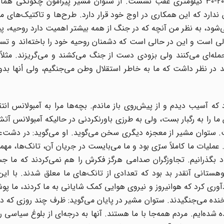
دشمن به یک‌باره غافلگیر شد و در همان ساعات نخستین ۲۰-۳۰ کیلومتری عقب نشست. از ستوان مشیر پیرامون چگ
ندارد که این همکاری در اوج خود قرار دارد. طرح‌ها و تاکتیک‌های ما 
شود، به نظر من آنچه که در جنگ از همه بیشتر اهمیت دارد روحیه، پ
لی است و این در حالی است که دشمنان روحیه خود را باخته‌اند و تسل
له‌ای می‌کنند ولی بزودی دست از جنگ می‌کشند و می‌گریزند. مثلاً
مقاومت کرد. باید در نظر داشت که ما به خاطر استقلال وطن می‌جنگیم، ولی أنها
 آسیب دیدم و از پیش‌روی باز ماندم. بچه‌ها مرا به آمبولانس انتق
ا را به رگبار بست، ولی به طرزی باورنکردنی در حالیکه آمبولانس آتش
ت. ستوان مشیر از معجزه دیگری سخن می‌گوید. او می‌گوید: در دشت‌ع
. عملیات ما کاملاً سرّی بود و ما می‌بایست در جریان آن، تانک‌ها، مهم
ود بگذرانیم. تجاوزگران صدامی هرگز فکرش را هم نمی‌کردند که ما 
کوهستانی آنقدر بد بود که تعدادی از تانک‌های ما معلق شدند. با این
آوری کرد که هوانیروز و نیروی هوایی کمک شایانی به ما کردند، ما 
خنده می‌جنگیدند. ستوان مشیر در پایان می‌گوید: ظرف چند روزی که در
 شده‌ایم. مردم همه‌جا با ما هستند. آنها به درجه‌ای از بلوغ سیاسی رس