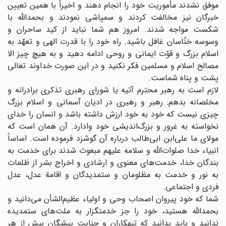
موفق نشدند مأموریت خود را انجام دهند و اخیراً با همین تعیین
خبرگان نیز مخالفت کردند و سمپاشی نمودند و بحمدالله با
شکست مواجه شدند. امروز هم شما نباید از کید ساحران و
وسوسه خنّاسان غافل باشید. راه خود را با قدرت الهی و تعهّد به
اسلام بزرگ و قوّت ایمانی و روحی ادامه دهید و به هیچ چیز الا
مصالح اسلام و مسلمین فکر نکنید و در این صورت خداوند تعالی
پشت و پناه شماست.
لازم است به رهبر محترم آتیه یا شورای رهبری تذکری برادرانه و
مخلصانه بدهم: رهبر و رهبری در ادیان آسمانی و اسلام بزرگ
چیزی نیست که خود به خود ارزش داشته باشد و انسان را خدای
نخواسته به غرور و بزرگ‌اندیشی خود وادارد. آن همان است که
مولای ما علی‌ابن ابی‌طالب درباره آن گوشزد فرموده است. اساساً
انبیاء خدا صلوات‌الله و سلامه علیهم مبعوث شدند برای خدمت به
بندگان خدا، خدمت‌های معنوی و ارشادی و اخراج بشر از ظلمات
به نور و خدمت به مظلومان و ستمدیدگان و اقامة عدل، عدل
فردی و اجتماعی.
شما که خود پیروان اصحاب وحی و اولیاء عظیم‌الشأن می‌دانید و
بحمدالله هستید، خود را جز خدمتگزار به ملت‌های ستمدیده
ندانید و باید بدانید که تبهکاران و جنایت‌ پیشگان بیش از هر