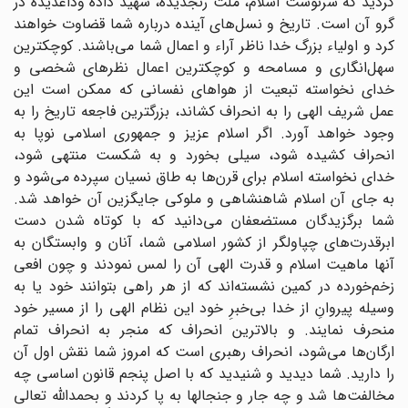
کردید که سرنوشت اسلام، ملت رنجدیده، شهید داده وداغدیده در
گرو آن است. تاریخ و نسل‌های آینده درباره شما قضاوت خواهند
کرد و اولیاء بزرگ خدا ناظر آراء و اعمال شما می‌باشند. کوچکترین
سهل‌انگاری و مسامحه و کوچکترین اعمال نظرهای شخصی و
خدای نخواسته تبعیت از هواهای نفسانی که ممکن است این
عمل شریف الهی را به انحراف کشاند، بزرگترین فاجعه تاریخ را به
وجود خواهد آورد. اگر اسلام عزیز و جمهوری اسلامی نوپا به
انحراف کشیده شود، سیلی بخورد و به شکست منتهی شود،
خدای نخواسته اسلام برای قرن‌ها به طاق نسیان سپرده می‌شود و
به جای آن اسلام شاهنشاهی و ملوکی جایگزین آن خواهد شد.
شما برگزیدگان مستضعفان می‌دانید که با کوتاه شدن دست
ابرقدرت‌های چپاولگر از کشور اسلامی شما، آنان و وابستگان به
آنها ماهیت اسلام و قدرت الهی آن را لمس نمودند و چون افعی
زخم‌خورده در کمین نشسته‌اند که از هر راهی بتوانند خود یا به
وسیله پیروانِ از خدا بی‌خبرِ خود این نظام الهی را از مسیر خود
منحرف نمایند. و بالاترین انحراف که منجر به انحراف تمام
ارگان‌ها می‌شود، انحراف رهبری است که امروز شما نقش اول آن
را دارید. شما دیدید و شنیدید که با اصل پنجم قانون اساسی چه
مخالفت‌ها شد و چه جار و جنجالها به پا کردند و بحمدالله تعالی