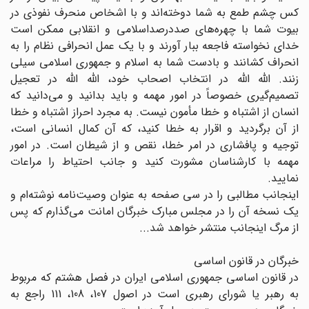
کس چشم طمع به شما دوخته‌اند و با اشخاص منحرف نفوذی در
بیوت شما با چهره‌های صددرصداسلامی و انقلابی ممکن است
خدای نخواسته فاجعه ببار آورند و با یک عمل انحرافی نظام را به
انحراف کشانند و بادست شما به اسلام و جمهوری اسلامی سیلی
زنند. الله الله در انتخاب اصحاب خود، الله الله در تعجیل
تصمیم‌گیری خصوصاً در امور مهمه و باید بدانید و می‌دانید که
انسان از اشتباه و خطا مأمون نیست. به مجرد احراز اشتباه و خطا
از آن برگردید و اقرار به خطا کنید، که آن کمال انسانی است،
توجیه و پافشاری در امر خطا، نقص و از شیطان است. در امور
مهمه با کارشناسان مشورت کنید و جانب احتیاط را مراعات
نمایید.
اینجانب مطالبی را در سی صفحه به عنوان وصیت‌نامه نوشته‌ام و
یک نسخه آن را در مجلس مبارک خبرگان امانت می‌گذارم که پس
از مرگ اینجانب منتشر خواهد شد...
خبرگان در قانون اساسی
در قانون اساسی جمهوری اسلامی ایران در فصل هشتم که مربوط
به رهبر یا شورای رهبری است در اصول 107، 108، 111 راجع به