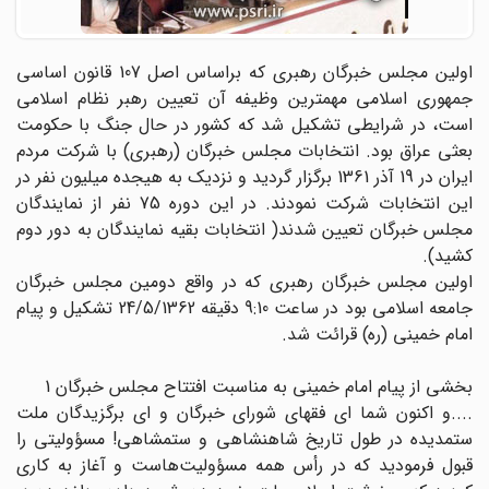
اولین مجلس خبرگان رهبری که براساس اصل 107 قانون اساسی
جمهوری اسلامی مهمترین وظیفه آن تعیین رهبر نظام اسلامی
است، در شرایطی تشکیل شد که کشور در حال جنگ با حکومت
بعثی عراق بود. انتخابات مجلس خبرگان (رهبری) با شرکت مردم
ایران در 19 آذر 1361 برگزار گردید و نزدیک به هیجده میلیون نفر در
این انتخابات شرکت نمودند. در این دوره 75 نفر از نمایندگان
مجلس خبرگان تعیین شدند( انتخابات بقیه نمایندگان به دور دوم
کشید).
اولین مجلس خبرگان رهبری که در واقع دومین مجلس خبرگان
جامعه اسلامی بود در ساعت 9:10 دقیقه 24/5/1362 تشکیل و پیام
امام خمینی (ره) قرائت شد.
بخشی از پیام امام خمینی به مناسبت افتتاح مجلس خبرگان 1
....و اکنون شما ای فقهای شورای خبرگان و ای برگزیدگان ملت
ستمدیده در طول تاریخ شاهنشاهی و ستمشاهی! مسؤولیتی را
قبول فرمودید که در رأس همه مسؤولیت‌هاست و آغاز به کاری