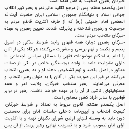
خبرگان رهبری صحبت به عمل آمده است.
اصل یکصدو هفتم: پس از مرجع تقلید عالی‌قدر و رهبر کبیر انقلاب
جهانی اسلام و بنیانگذار جمهوری اسلامی ایران حضرت ‌آیت‌الله
العظمی امام خمینی (ره) که از طرف اکثریت قاطع مردم به
مرجعیت و رهبری شناخته و پذیرفته شدند، تعیین رهبری به عهدة
خبرگان منتخب مردم است.
خبرگان رهبری دربارة همه فقهای واجد شرایط مذکور در اصول
پنجم و یکصد و نهم بررسی و مشورت می‌کنند؛ هر گاه یکی از آنان
را اعلم به احکام موضوعات فقهی یا مسائل سیاسی اجتماعی یا
دارای مقبولیت عامه یا واجد برجستگی خاص در یکی از صفات
مذکور در اصل یکصد و نهم تشخیص دهند او را به رهبری انتخاب
می‌کنند در غیر این صورت یکی از آنان را به عنوان رهبر انتخاب و
معرفی می‌نمایند. رهبر منتخب خبرگان، ولایت امر و همه
مسئولیتهای ناشی از آن را بر عهده خواهد داشت. رهبر در برابر
قوانین با سایر افراد کشور مساوی است.
اصل یکصدو هشتم: قانون مربوط به تعداد و شرایط خبرگان،
کیفیت انتخاب و آیین‌نامه داخلی جلسات آنان برای نخستین
دوره باید به وسیله فقهای اولین شورای نگبهان تهیه و با اکثریت
آرای آنان تصویب شود و به تصویب نهایی رهبر برسد. از آن پس