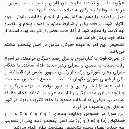
هرگونه تغییر و تجدید نظر در این قانون و تصویب سایر مقررات
مربوط به وظایف خبرگان به صلاحیت خود آنان است.
اصل یکصدو یازدهم: هرگاه رهبر از انجام وظایف قانونی خود
ناتوان شود، یا فاقد یکی از شرایط مذکور در اصول پنجم و یکصدو
نهم گردد، یا معلوم شود از آغاز فاقد بعضی از شرایط بوده است، از
مقام خود برکنار خواهد شد.
تشخیص این امر به عهده خبرگان مذکور در اصل یکصدو هشتم
می‌باشد.
در صورت فوت یا کناره‌گیری یا عزل رهبر، ‌خبرگان موظفند، در اسرع
وقت نسبت به تعیین و معرفی رهبر جدید اقدام نمایند. تا هنگام
معرفی رهبر، شورائی مرکب از رئیس جمهور، رئیس قوه قضائیه، و
یکی از فقهای شورای نگهبان به انتخاب مجمع تشخیص مصلحت
نظام، همه وظایف رهبری را به طور موقت به عهده می‌گیرد و
چنانچه در این مدت یکی از آنان به هر دلیل نتواند انجام وظیفه
نماید، فرد دیگری به انتخاب مجمع، با حفظ اکثریت فقهاء در شورا
به جای وی منصوب می‌گردد.
این شورا در خصوص وظایف بندهای 1 و 2 و 3 و 5 و 10 و
قسمتهای (د) و (ه‍ ( و (و) بند اصل یکصدو دهم پس از تصویب
سه چهارم اعضاء مجمع تشخیص مصلحت نظام اقدام می‌کند.