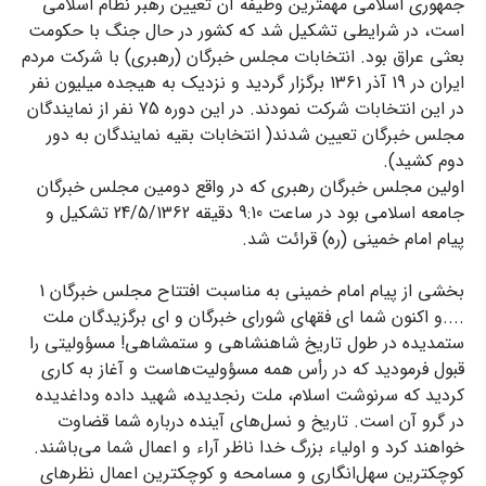
جمهوری اسلامی مهمترین وظیفه آن تعیین رهبر نظام اسلامی
است، در شرایطی تشکیل شد که کشور در حال جنگ با حکومت
بعثی عراق بود. انتخابات مجلس خبرگان (رهبری) با شرکت مردم
ایران در 19 آذر 1361 برگزار گردید و نزدیک به هیجده میلیون نفر
در این انتخابات شرکت نمودند. در این دوره 75 نفر از نمایندگان
مجلس خبرگان تعیین شدند( انتخابات بقیه نمایندگان به دور
دوم کشید).
اولین مجلس خبرگان رهبری که در واقع دومین مجلس خبرگان
جامعه اسلامی بود در ساعت 9:10 دقیقه 24/5/1362 تشکیل و
پیام امام خمینی (ره) قرائت شد.
بخشی از پیام امام خمینی به مناسبت افتتاح مجلس خبرگان 1
....و اکنون شما ای فقهای شورای خبرگان و ای برگزیدگان ملت
ستمدیده در طول تاریخ شاهنشاهی و ستمشاهی! مسؤولیتی را
قبول فرمودید که در رأس همه مسؤولیت‌هاست و آغاز به کاری
کردید که سرنوشت اسلام، ملت رنجدیده، شهید داده وداغدیده
در گرو آن است. تاریخ و نسل‌های آینده درباره شما قضاوت
خواهند کرد و اولیاء بزرگ خدا ناظر آراء و اعمال شما می‌باشند.
کوچکترین سهل‌انگاری و مسامحه و کوچکترین اعمال نظرهای