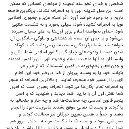
شخصی و خدای نخواسته تبعیت از هواهای نفسانی که ممکن
است این عمل شریف الهی را به انحراف کشاند، بزرگترین فاجعه
تاریخ را به وجود خواهد آورد. اگر اسلام عزیز و جمهوری اسلامی
نوپا به انحراف کشیده شود، سیلی بخورد و به شکست منتهی
شود، خدای نخواسته اسلام برای قرن‌ها به طاق نسیان سپرده
می‌شود و به جای آن اسلام شاهنشاهی و ملوکی جایگزین آن
خواهد شد. شما برگزیدگان مستضعفان می‌دانید که با کوتاه
شدن دست ابرقدرت‌های چپاولگر از کشور اسلامی شما، آنان و
وابستگان به آنها ماهیت اسلام و قدرت الهی آن را لمس نمودند
و چون افعی زخم‌خورده در کمین نشسته‌اند که از هر راهی
بتوانند خود یا به وسیله پیروانِ از خدا بی‌خبرِ خود این نظام
الهی را از مسیر خود منحرف نمایند. و بالاترین انحراف که منجر
به انحراف تمام ارگان‌ها می‌شود، انحراف رهبری است که امروز
شما نقش اول آن را دارید. شما دیدید و شنیدید که با اصل
پنجم قانون اساسی چه مخالفت‌ها شد و چه جار و جنجالها به
پا کردند و بحمدالله تعالی موفق نشدند مأموریت خود را انجام
دهند و اخیراً با همین تعیین خبرگان نیز مخالفت کردند و
سمپاشی نمودند و بحمدالله با شکست مواجه شدند. امروز هم
شما نباید از کید ساحران و وسوسه خنّاسان غافل باشید. راه خود