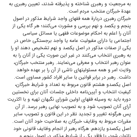
به مرجعیت و رهبری شناخته و پذیرفته شدند، تعیین رهبری به
عهدة خبرگان منتخب مردم است.
خبرگان رهبری دربارة همه فقهای واجد شرایط مذکور در اصول
پنجم و یکصد و نهم بررسی و مشورت می‌کنند؛ هر گاه یکی از
آنان را اعلم به احکام موضوعات فقهی یا مسائل سیاسی
اجتماعی یا دارای مقبولیت عامه یا واجد برجستگی خاص در
یکی از صفات مذکور در اصل یکصد و نهم تشخیص دهند او را
به رهبری انتخاب می‌کنند در غیر این صورت یکی از آنان را به
عنوان رهبر انتخاب و معرفی می‌نمایند. رهبر منتخب خبرگان،
ولایت امر و همه مسئولیتهای ناشی از آن را بر عهده خواهد
داشت. رهبر در برابر قوانین با سایر افراد کشور مساوی است.
اصل یکصدو هشتم: قانون مربوط به تعداد و شرایط خبرگان،
کیفیت انتخاب و آیین‌نامه داخلی جلسات آنان برای نخستین
دوره باید به وسیله فقهای اولین شورای نگبهان تهیه و با اکثریت
آرای آنان تصویب شود و به تصویب نهایی رهبر برسد. از آن
پس هرگونه تغییر و تجدید نظر در این قانون و تصویب سایر
مقررات مربوط به وظایف خبرگان به صلاحیت خود آنان است.
اصل یکصدو یازدهم: هرگاه رهبر از انجام وظایف قانونی خود
ناتوان شود، یا فاقد یکی از شرایط مذکور در اصول پنجم و