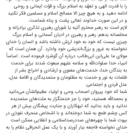
را با قدرت الهی و تعهّد به اسلام بزرگ و قوّت ایمانی و روحی
ادامه دهید و به هیچ چیز الا مصالح اسلام و مسلمین فکر نکنید
و در این صورت خداوند تعالی پشت و پناه شماست.
لازم است به رهبر محترم آتیه یا شورای رهبری تذکری برادرانه و
مخلصانه بدهم: رهبر و رهبری در ادیان آسمانی و اسلام بزرگ
چیزی نیست که خود به خود ارزش داشته باشد و انسان را خدای
نخواسته به غرور و بزرگ‌اندیشی خود وادارد. آن همان است که
مولای ما علی‌ابن ابی‌طالب درباره آن گوشزد فرموده است. اساساً
انبیاء خدا صلوات‌الله و سلامه علیهم مبعوث شدند برای خدمت
به بندگان خدا، خدمت‌های معنوی و ارشادی و اخراج بشر از
ظلمات به نور و خدمت به مظلومان و ستمدیدگان و اقامة عدل،
عدل فردی و اجتماعی.
شما که خود پیروان اصحاب وحی و اولیاء عظیم‌الشأن می‌دانید
و بحمدالله هستید، خود را جز خدمتگزار به ملت‌های ستمدیده
ندانید و باید بدانید که تبهکاران و جنایت‌ پیشگان بیش از هر
کس چشم طمع به شما دوخته‌اند و با اشخاص منحرف نفوذی در
بیوت شما با چهره‌های صددرصداسلامی و انقلابی ممکن است
خدای نخواسته فاجعه ببار آورند و با یک عمل انحرافی نظام را به