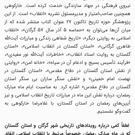
نیروی فرهنگی در جهاد سازندگی خدمت کرده است. خارکوهی
همچنین صاحب‌امتیاز و مدیرمسئول نشریه «انقلاب» است. از این
پژوهشگر حوزه تاریخ تاکنون 27 عنوان کتاب منتشر شده که از
میان آن‌ها می‌توان به «حماسه 5 آذر سال 57 گرگان»، «انقلاب
اسلامی به روایتی دیگر»، «تاریخ شفاهی زندگی و مبارزات آیت‌الله
طاهری گرگانی»، «استان گلستان در انقلاب اسلامی»، «استان
گلستان به روایت اسناد انقلاب»، «خاطرات آیت‌الله نور مفیدی»،
«فرآیند تأسیس بسیج و ادغام آن در سپاه»، «خانه امن»، «روایتی
از نقش استان گلستان در دفاع مقدس»، «استان گلستان در
نهضت امام خمینی» و «نقش سنگر سازان بی سنگر استان
گلستان در دفاع مقدس» اشاره کرد. به مناسبت ایام ماه مبارک
رمضان، درباره نقش این ماه در مبارزات تاریخ انقلاب اسلامی و نیز
آیین‌های رمضان در استان گلستان، با غلامرضا خارکوهی به
گفت‌وگو نشستیم.
لطفاً کمی درباره رویدادهای تاریخی شهر گرگان و استان گلستان
که در ماه مبارک رمضان خصوصاً مرتبط با انقلاب اسلامی اتفاق