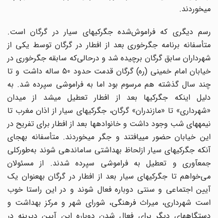
می‎خوردند.
رسم دیگری که فراموش‌شده جگرکی‎های سیار در گرگان است.
متأسفانه برنامه جگرخوری بعد از افطار در گرگان توسط یکی از
شهرداران سابق گرگان برچیده شد و درحالی‌که سابقه جگرخوری در
خیابان امام خمینی (ره) گرگان قدمت حدود 50 ساله داشت و تا
چند سال گذشته هم مرسوم بود اما به فراموشی سپرده شد. به
دلیل اینکه جگرکی‎ها بعد از افطار تعطیل می‎شد از میدان
«شهرداری» تا «مازندران» گرگان، جگرکی‎های سیار از اذان مغرب تا
نیمه‎های شب وجود داشت و خانواده‎ها بعد از افطار برای تفریح در
این خیابان حضور می‎یافتند و جگر می‎خوردند. متأسفانه به‎جای
آنکه جگرکی‎های سیار ازلحاظ بهداشتی ساماندهی شوند به‌طورکلی
جمع‎آوری و تعطیل به فراموشی سپرده شدند. از مسئولان
می‌خواهم تا جگرکی‎های سیار بعد از افطار در گرگان به‎عنوان یک
آیین اجتماعی و سنتی دوباره فعال شوند و در این راستا خوب
است شهرداری، میراث فرهنگی، شورای شهر و مرکز بهداشت و
دستگاه‎های دیگر برای فعال شدن دوباره این آیین دیرینه در