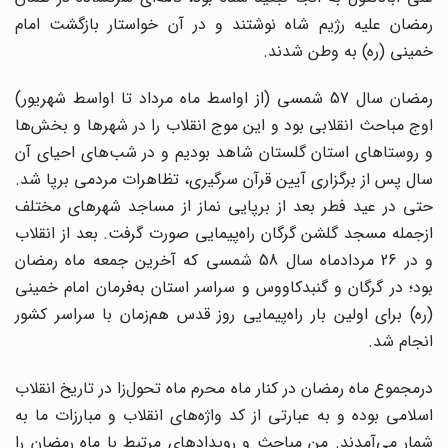
رمضان علیه رژیم شاه نوشتند و در آن خواستار بازگشت امام
خمینی (ره) به وطن شدند.
رمضان سال 57 شمسی (از اواسط ماه مرداد تا اواسط شهریور)
اوج مباحث انقلابی بود و این موج انقلاب را در شهرها و بخش‌ها
و روستاهای استان گلستان شاهد بودیم و در شب‌های احیای آن
سال پس از برگزاری آیین قرآن سرگیری، تظاهرات مردمی برپا شد.
حتی در عید فطر بعد از برپایی نماز از مساجد شهرهای مختلف
ازجمله مسجد گلشن گرگان راه‌پیمایی صورت گرفت. بعد از انقلاب
و در 26 مردادماه سال 58 شمسی که آخرین جمعه ماه رمضان
بود؛ در گرگان و گنبدکاووس و سراسر استان به‌فرمان امام خمینی
(ره) برای اولین بار راه‌پیمایی روز قدس هم‌زمان با سراسر کشور
انجام شد.
درمجموع ماه رمضان در کنار ماه محرم ماه تحول‌زا در تاریخ انقلاب
اسلامی بوده و به عبارتی از کد واژه‌های انقلاب و مبارزات ما به
شمار می‌آمدند. من مباحث و رویدادهای مرتبط با ماه رمضان را