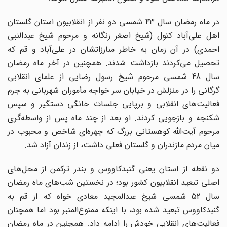
در ماه رمضان سال 43 شمسی دو نفر از انقلابیون استان گلستان
اهل علی‌آباد کتول (شیخ اصغر زنگانه و مرحوم شیخ عبدالنبی
احمدی) در آن زمان به خاطر مبارزاتشان در علی‌آباد و قم که
تحصیل می‌کردند بازداشت شدند. همچنین در آخر ماه رمضان
سال 48 شمسی مرحوم شیخ رسول رضایی از علمای انقلابی
گرگانی را در منزلش در خیابان سر خواجه مأموران شهربانی به جرم
فعالیت‌های انقلابی و برپایی جلسات خانگی دستگیر و سپس
شکنجه و بازجویی کردند. او بعد از چند ماه پس از واسطه‌گری
مرحوم آیت‌الله کوهستانی بزرگ که چهره‌ای شاخص و محبوب در
میان مردم مازندران و گلستان فعلی داشت، از زندان آزاد شد.
دو نقطه از استان یعنی گنبدکاووس و بندر ترکمن از محل‌های
اصلی تبعید انقلابیون کشور بود؛ در نخستین شب‌های ماه رمضان
سال 52 شمسی شیخ عبدالمجید معادی خواه که از قم به
گنبدکاووس تبعید شده بود، با اینکه ممنوع‌المنبر بود اما همچنان
فعالیت‌های انقلابی خودش را ادامه داد. همچنین در ماه رمضان