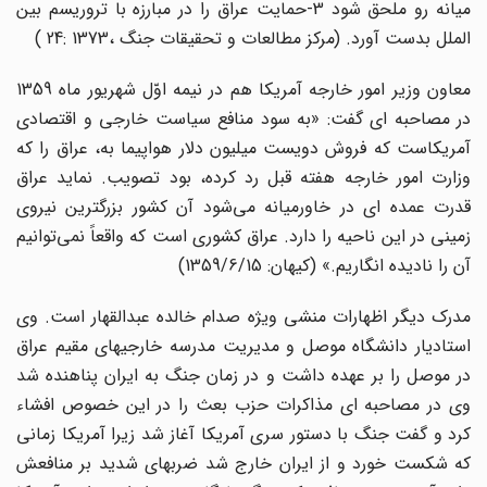
میانه رو ملحق شود 3-حمایت عراق را در مبارزه با تروریسم بین
الملل بدست آورد. (مرکز مطالعات و تحقیقات جنگ ،1373 :24 )
معاون وزیر امور خارجه آمریکا هم در نیمه اوّل شهریور ماه 1359
در مصاحبه ای گفت: «به سود منافع سیاست خارجی و اقتصادی
آمریکاست که فروش دویست میلیون دلار هواپیما به، عراق را که
وزارت امور خارجه هفته قبل رد کرده، بود تصویب. نماید عراق
قدرت عمده ای در خاورمیانه می‌شود آن کشور بزرگترین نیروی
زمینی در این ناحیه را دارد. عراق کشوری است که واقعاً نمی‌توانیم
آن را نادیده انگاریم.» (کیهان: 1359/6/15)
مدرک دیگر اظهارات منشی ویژه صدام خالده عبدالقهار است. وی
استادیار دانشگاه موصل و مدیریت مدرسه خارجیهای مقیم عراق
در موصل را بر عهده داشت و در زمان جنگ به ایران پناهنده شد
وی در مصاحبه ای مذاکرات حزب بعث را در این خصوص افشاء
کرد و گفت جنگ با دستور سری آمریکا آغاز شد زیرا آمریکا زمانی
که شکست خورد و از ایران خارج شد ضربهای شدید بر منافعش