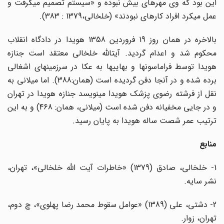
این بود که وی مهره­ای بیش نبوده و «سیستم تصمیم می­گرفت و
عمل می­کرد افراد کاره­ای نبودند» (خلخالی،1379 : 383).
بالاخره در همان روز 19 فروردین 1358 هویدا در دادگاه انقلاب
محکوم شد و اعدام گردید. آیت­الله خلخالی معتقد است جنازه
هویدا توسط فراماسون­ها و بهایی­ها به عکا در سرزمین­های اشغالی
برده شده و در آنجا دفن گردیده است (همان:388). اما میلانی به
نقل از فرشته رضوی پزشک هویدا می­نویسد جنازه هویدا در تهران
و در جایی مخفیانه دفن شده است (میلانی، همان: 468) و به این
ترتیب عمر شصت ساله هویدا به پایان رسید.
منابع
1- خلخالی، صادق (1379) «خاطرات آیت ­الله خلخالی»، تهران،
نشر سایه.
2- دشتی، علی (1389) «عوامل سقوط محمد رضا پهلوی»، چ دوم،
تهران، زوار.