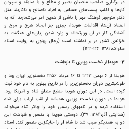
در برکناری صاحب منصبان بصیر و مطلع و با سابقه و سپردن
کارها و اغلب پست‌های حساس به افراد ناصالح و ناکاربلد مثل
دکتر منوچهر فرهنگ مهر را ناشی از همین امر می‌شمارند. که به
اعتقاد آن‌ها، اقدامات هویدا، چیزی جز ایجاد هرج و مرج و
آشفتگی کار در آن وزارتخانه و وارد شدن زیان‌های هنگفت به
خزانه‌ی کشور در بر نداشته است (رجال پهلوی به روایت اسناد
ساواک،1382: 146-143).
3- هویدا از نخست ­وزیری تا بازداشت
هویدا از 6 بهمن 1343 تا 16 مرداد 1356 نخست­وزیر ایران بود و
طولانی­ترین دوران نخست­وزیری را در تاریخ پهلوی به نام خود ثبت
کرده است. در این دوران هویدا مطیع مطلق شاه و آمریکا بود.
هویدا در دوران نخست وزیری همیشه از لقب ارباب برای شاه
استفاده کرده و در نامه­های رسمی خود را چاکر شاه می­خواند
(هدایتی آذر،1384: 37). دوستی هویدا با منصور و شباهت این
دو به همدیگر سبب شد تا شاه او را جایگزین منصور کند. اسناد