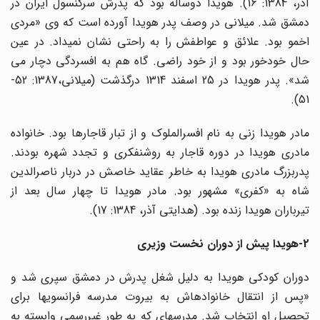
آذر، 1384: 16). هویدا دوساله بود که پدرش سرکنسول ایران در
دمشق شد. میلانی در وصف پدر هویدا آورده است که وی «مردی
اخمو بود. علائق و عواطفش را به راحتی نشان نمی­داد. در عین
حال خودخور بود و از خود راضی. گاه هم به افسردگی دچار می
شد». پدر هویدا در 25 اسفند 1314 درگذشت (میلانی،1387: 52-
51).
مادر هویدا زنی به نام افسرالملوک و از تبار قاجارها بود. خانواده
مادری هویدا در دوره قاجار به روشنفکری و تجدد شهره بودند.
پدربزرگ مادری هویدا به خاطر عقاید خاصش در دربار ناصرالدین
شاه به «کفری» مشهور بود. مادر هویدا تا چهار سال بعد از
تیرباران هویدا زنده بود. (هدایتی آذر، 1384: 17).
2-هویدا پیش از دوران نخست وزیری
دوران کودکی هویدا به دلیل شغل پدرش در دمشق سپری شد و
«پس از انتقال خانواده­اش به بیروت مدرسه فرانسوی­ها برای
تحصیل او انتخاب شد. مدرسه­ای که به طور غیررسمی وابسته به