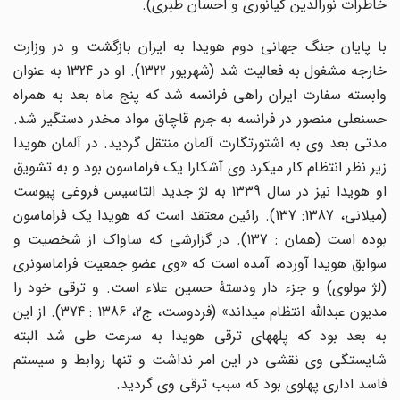
خاطرات نورالدین کیانوری و احسان طبری).
با پایان جنگ جهانی دوم هویدا به ایران بازگشت و در وزارت
خارجه مشغول به فعالیت شد (شهریور 1322). او در 1324 به عنوان
وابسته سفارت ایران راهی فرانسه شد که پنج ماه بعد به همراه
حسنعلی منصور در فرانسه به جرم قاچاق مواد مخدر دستگیر شد.
مدتی بعد وی به اشتورتگارت آلمان منتقل گردید. در آلمان هویدا
زیر نظر انتظام کار می­کرد وی آشکارا یک فراماسون بود و به تشویق
او هویدا نیز در سال 1339 به لژ جدید ­التاسیس فروغی پیوست
(میلانی، 1387: 137). رائین معتقد است که هویدا یک فراماسون
بوده است (همان : 137). در گزارشی که ساواک از شخصیت و
سوابق هویدا آورده، آمده است که «وی عضو جمعیت فراماسونری
(لژ مولوی) و جزء دار ودستۀ حسین علاء است. و ترقی خود را
مدیون عبدالله انتظام می­داند» (فردوست، ج2، 1386 : 374). از این
به بعد بود که پله­های ترقی هویدا به سرعت طی شد البته
شایستگی وی نقشی در این امر نداشت و تنها روابط و سیستم
فاسد اداری پهلوی بود که سبب ترقی وی گردید.