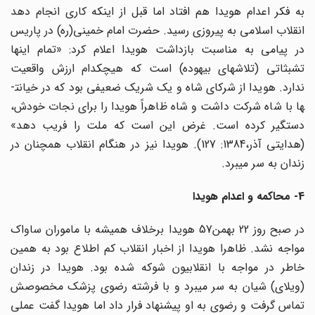
به فکر اعدام هویدا هم افتاد اما قبل از اینکه کاری انجام دهد
انقلاب اسلامی به پیروزی رسید. حضرت امام خمینی(ره) در پاریس
در پیامی به مناسبت بازداشت هویدا اعلام کرد: «تمام اینها
تشبثاتی (تلاشهای بیهوده) است که هیچکدام ارزش واقعیت
ندارد. هویدا از شرکای شاه و یک شریک ضعیفی بود که در خیانت­
ها با شاه شرکت داشت و شاه ظاهراً هویدا را برای نجات خودش،
دستگیر کرده است. غرض این است که ملت را فریب دهد»
(هدایتی آذر،1384: 127). هویدا نیز در هنگام انقلاب همچنان در
زندان به سر می­برد.
4- محاکمه و اعدام هویدا
در صبح روز 22 بهمن57 هویدا برخلاف همیشه با ماموران ساواک
مواجه نشد. ظاهرا هویدا از اخبار انقلاب کم اطلاع بود به همین
خاطر در مواجه با انقلابیون شوکه شده بود. هویدا در زندان
(ویلای) شیان به سر می­برد و با فرشته رضوی پزشک مخصوصش
تماس گرفت و رضوی به او پیشنهاد فرار داد اما هویدا گفت عملی