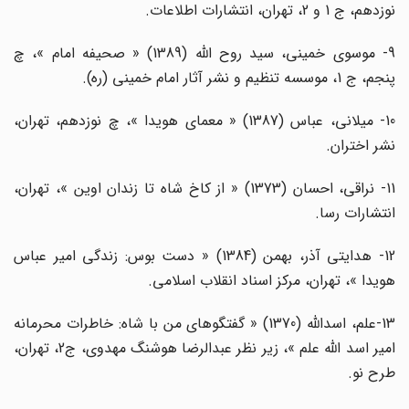
نوزدهم، ج 1 و 2، تهران، انتشارات اطلاعات.
9- موسوی خمینی، سید روح الله (1389) « صحیفه امام »، چ
پنجم، ج 1، موسسه تنظیم و نشر آثار امام خمینی (ره).
10- میلانی، عباس (1387) « معمای هویدا »، چ نوزدهم، تهران،
نشر اختران.
11- نراقی، احسان (1373) « از کاخ شاه تا زندان اوین »، تهران،
انتشارات رسا.
12- هدایتی آذر، بهمن (1384) « دست بوس: زندگی امیر عباس
هویدا »، تهران، مرکز اسناد انقلاب اسلامی.
13-علم، اسدالله (1370) « گفتگوهای من با شاه: خاطرات محرمانه
امیر اسد الله علم »، زیر نظر عبدالرضا هوشنگ مهدوی، ج2، تهران،
طرح نو.