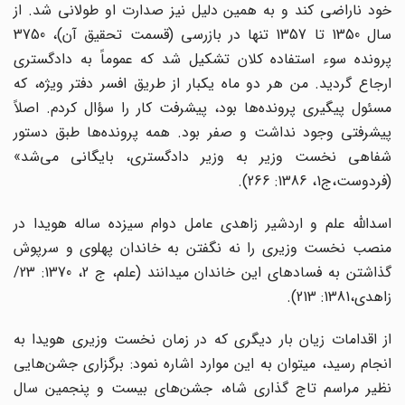
خود ناراضی کند و به همین دلیل نیز صدارت او طولانی شد. از
سال 1350 تا 1357 تنها در بازرسی (قسمت تحقیق آن)، 3750
پرونده سوء استفاده کلان تشکیل شد که عموماً به دادگستری
ارجاع گردید. من هر دو ماه یکبار از طریق افسر دفتر ویژه، که
مسئول پیگیری پرونده‌ها بود، پیشرفت کار را سؤال کردم. اصلاً
پیشرفتی وجود نداشت و صفر بود. همه پرونده‌ها طبق دستور
شفاهی نخست وزیر به وزیر دادگستری، بایگانی می‌شد»
(فردوست،ج1، 1386: 266).
اسدالله علم و اردشیر زاهدی عامل دوام سیزده ساله هویدا در
منصب نخست ­وزیری را نه نگفتن به خاندان پهلوی و سرپوش
گذاشتن به فسادهای این خاندان می­دانند (علم، ج 2، 1370: 23/
زاهدی،1381: 213).
از اقدامات زیان بار دیگری که در زمان نخست وزیری هویدا به
انجام رسید، می­توان به این موارد اشاره نمود: برگزاری جشن‌هایی
نظیر مراسم تاج گذاری شاه، جشن‌های بیست و پنجمین سال