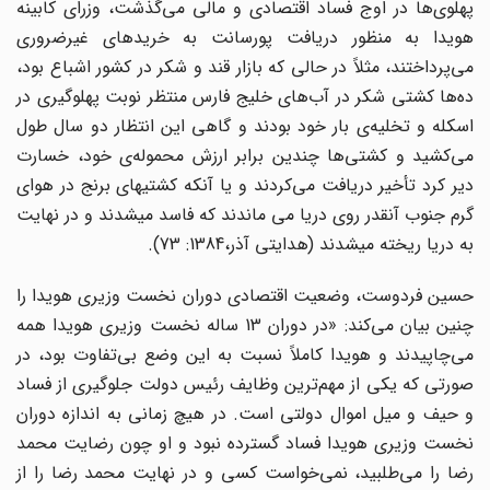
پهلوی‌ها در اوج فساد اقتصادی و مالی می‌گذشت، وزرای کابینه
هویدا به منظور دریافت پورسانت به خریدهای غیرضروری
می‌پرداختند، مثلاً در حالی که بازار قند و شکر در کشور اشباع بود،
ده‌ها کشتی شکر در آب‌های خلیج فارس منتظر نوبت پهلوگیری در
اسکله و تخلیه‌ی بار خود بودند و گاهی این انتظار دو سال طول
می‌کشید و کشتی‌ها چندین برابر ارزش محموله‌ی خود، خسارت
دیر کرد تأخیر دریافت می‌کردند و یا آنکه کشتی­های برنج در هوای
گرم جنوب آن­قدر روی دریا می ماندند که فاسد می­شدند و در نهایت
به دریا ریخته می­شدند (هدایتی آذر،1384: 73).
حسین فردوست، وضعیت اقتصادی دوران نخست وزیری هویدا را
چنین بیان می‌کند: «در دوران 13 ساله نخست وزیری هویدا همه
می‌چاپیدند و هویدا کاملاً نسبت به این وضع بی‌تفاوت بود، در
صورتی که یکی از مهم‌ترین وظایف رئیس دولت جلوگیری از فساد
و حیف و میل اموال دولتی است. در هیچ زمانی به اندازه دوران
نخست وزیری هویدا فساد گسترده نبود و او چون رضایت محمد
رضا را می‌طلبید، نمی‌خواست کسی و در نهایت محمد رضا را از