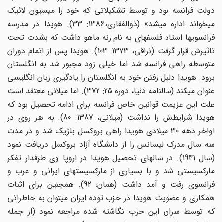
دولت فرانسه بود و توسط تشکیلاتی که خود را میسیون لائیک
می­خواند اداره می­شد» (ذوالفقاری،1386: 33). هویدا در مدرسه
فرانسوی­ها استاد فلسفه­ای به نام رنه ماهو داشت که بشدت تحت
تاثیرش قرار گرفت (نراقی، 1373: 103). هویدا پس از اتمام دوران
متوسطه راهی فرانسه شد اما خیلی زود مجبور شد به انگلستان
برود. هویدا دلیل رفتن خود به انگلستان را یادگیری زبان انگلیسی
عنوان می­کند (سالنامه دنیا، دوره 25: 372). اما میلانی معتقد است
علت این عزیمت قوانین خاص فرانسه برای ادامه تحصیل بود که
هویدا شرایطش را نداشت (میلانی، 1387: 80). به هر روی در
اواخر دهه 30 میلادی هویدا راهی بروکسل بلژیک شد و در مدت
سه سال مدرک لیسانس را از دانشگاه آزاد بروکسل دریافت نمود
(سال 1941). در سال­های تحصیل هویدا در اروپا وی طرفدار تفکر
مارکسیستی شد و با بسیاری از مارکسیست­های ایرانی و عرب و
فرانسوی رفت و آمد داشت (همان: 92). همچنین برای اثبات
همکاری و عضویت هویدا در حزب توده ایران می­توان به خاطراتی
که توسط سران این حزب نگاشته شده مراجعه نمود (از جمله