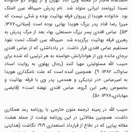
احمدشاه قاجار در محله ولی آباد تهران و از پیوند دو خانواده
نسبتا ثروتمند ایرانی متولد شد. نام پدرش حبیب­الله عین الملک
بود. خانواده هویدا از پیروان فرقه بهائیت بوده و شکی نیست که
میرزا رضا قناد پدر بزرگ هویدا بهایی بوده است (میلانی،1387:
53). عباس افندی پسر بزرگ حسنعلی بهاء بعد از مرگ پدرش به
رهبری فرقه بهائیت برگزیده شد. حبیب­الله عین الملک تحت نفوذ
مستقیم عباس افندی قرار داشت. در یادداشتی که از عباس افندی
برجای مانده وی از هوادارانش خواسته به هر ترتیبی که شده برای
حبیب­ الله مسئولیتی مهیا کنند (رجال پهلوی به روایت اسناد
ساواک، 1382: 9). همچنین آمده است که علت نامگذاری هویدا
به امیرعباس «در نزدیکی و همدمی پدر وی با فرقه بهائیت و
بخصوص رهبر این گروه، عباس افندی نهفته است» (فایضی
مهابادی،1378: 50).
حبیب ­الله در زمینه ترجمه متون خارجی با روزنامه رعد همکاری
داشت، همچنین مقالاتی در این روزنامه نوشت از جمله هشت
مقاله پیاپی که در دفاع از قرارداد استعماری 1919 نگاشت (هدایتی