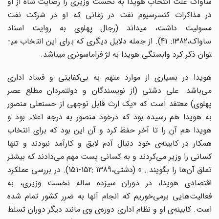
ساواک علت انتخاب هویدا به نخست وزیری را رضایت شاه از او
در مذاکرات کنسرسیوم نفت در زمانی که او در شرکت نفت
مسولیت داشت، می­داند (رجال پهلوی به روایت اسناد
ساواک،1382: 41). از جمله دلایل دیگری که برای این انتخاب می­
توان ذکر کرد وابستگی هویدا به لژ فراماسونری می­باشد.
هویدا در بسیاری از موارد متهم به بی‌کفایتی و فساد اداری
می‌باشد. علی دشتی (از نویسندگان و دولتمردان مطلع عصر
پهلوی) معتقد است که «یک ارث قابل توجهی از حسنعلی منصور
به هویدا هم رسیده بود که درخود منصور به درجه اعلاء بود و
هویدا هم آن را تا آخر حفظ کرد و آن این بود که برای انتخاب
همکار در کابینه‌ی خود دنبال آدم لایق و کارآمد نبودند و تنها
کسانی را وزیر می‌کردند و به کسانی پست مهم می‌دادند که بیشتر
تملق آن‌ها را بگویند...» (دشتی،1389 :152-151). در بررسی عملکرد
اقتصادی هویدا، در دوران سیزده ساله نخست ­وزیری، به
فعالیت‌هایی برمی‌خوریم که انجام آن­ها به ضرر کشور تمام شده
است. کابینه‌ی او و نظام اداری دوره‌ی وی مانند دیگر دوران تسلط