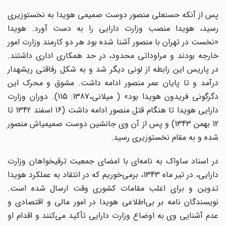
پس از آنکه حسنعلی منصور دوست صمیمی هویدا به نخست­وزیری
رسید، هویدا منصب وزارت دارایی را به دست آورد. هویدا
«نخست در تهران با منصور آشنا شده بود هر دو کارمند وزارت امور
خارجه بودند و مراوداتی محدود، در حد همکاری اداری داشتند.
در پاریس این رابطه از لونی دیگر شد و به شکل رفاقتی ریشه­دار
درآمد و تا پایان عمر منصور ادامه داشت. مشوق و محرک این
دگرگونی فریدون هویدا بود» ( میلانی،1387: 115). دوران وزارت
دارایی هویدا تا هنگام قتل منصور ادامه داشت (16 اسفند 1342 تا
12 بهمن 1343) و پس از آن وی جانشین دوست صمیمی­اش منصور
شده و به مقام نخست­وزیری رسید.
در اسناد ساواک به نامه‌ای با امضای جمعیت ترقی­خواهان وزارت
دارایی، در تیر ماه 1343، برمی‌خوریم که در انتقاد به عملکرد هویدا
تدوین و برای اغلب مقامات کشوری وقت ارسال شده است.
نویسندگان نامه بر بی‌اطلاعی هویدا در امور مالی و اقتصادی و
عدم آشنایی وی به اوضاع وزارت دارایی تأکید می‌کنند و اقدام او