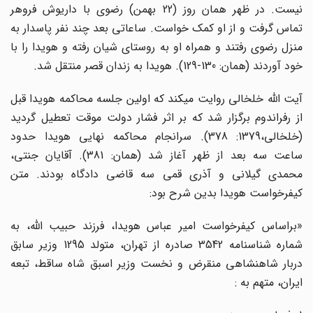
نیست. در ظهر همان روز (22 بهمن) رضوی با داریوش فروهر
تماس گرفت و از او کمک خواست. ساعاتی بعد چند نفر پاسدار به
منزل رضوی رفتند و همراه او به روستای شیان رفته و هویدا را با
خود آوردند (همان: 130-129). هویدا به زندان قصر منتقل شد.
آیت الله خلخالی روایت می­کند که اولین جلسه محاکمه هویدا قبل
از رفراندوم برگزار شد که بر اثر فشار دولت موقت تعطیل گردید
(خلخالی،1379: 378). سرانجام محاکمه نهایی هویدا حدود
ساعت سه بعد از ظهر آغاز شد (همان: 381). آقایان جنتی،
محمدی گیلانی و آذری قمی سه قاضی دادگاه بودند. متن
کیفرخواست هویدا بدین شرح بود:
«براساس کیفرخواست امیر عباس هویدا، فرزند حبیب الله، به
شماره شناسنامه 3542 صادره از تهران، متولد 1295 وزیر سابق
دربار شاهنشاهی منقرض و نخست وزیر اسبق شاه ساقط، تبعه
ایران، متهم به :