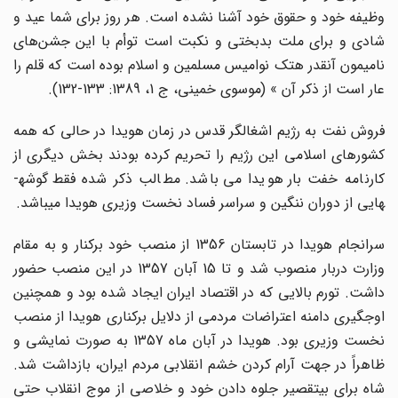
وظیفه خود و حقوق خود آشنا نشده است. هر روز برای شما عید و
شادی و برای ملت بدبختی و نکبت است توأم با این جشن‌های
نامیمون آنقدر هتک نوامیس مسلمین و اسلام بوده است که قلم را
عار است از ذکر آن » (موسوی خمینی، ج 1، 1389: 133-132).
فروش نفت به رژیم اشغالگر قدس در زمان هویدا در حالی که همه
کشورهای اسلامی این رژیم را تحریم کرده بودند بخش دیگری از
کارنامه خفت بار هویدا می باشد. مطالب ذکر شده فقط گوشه­
هایی از دوران ننگین و سراسر فساد نخست­ وزیری هویدا می­باشد.
سرانجام هویدا در تابستان 1356 از منصب خود برکنار و به مقام
وزارت دربار منصوب شد و تا 15 آبان 1357 در این منصب حضور
داشت. تورم بالایی که در اقتصاد ایران ایجاد شده بود و همچنین
اوج­گیری دامنه اعتراضات مردمی از دلایل برکناری هویدا از منصب
نخست وزیری بود. هویدا در آبان ماه 1357 به صورت نمایشی و
ظاهراً در جهت آرام کردن خشم انقلابی مردم ایران، بازداشت شد.
شاه برای بی­تقصیر جلوه دادن خود و خلاصی از موج انقلاب حتی