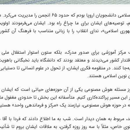
در دوران تحصیل در اروپا، دبیر سیاسی اتحادیه انجمن‌های اسلامی دانشجویان اروپا بودم که حدود ۵
صیه‌های ایشان برای ما چراغ راه بود. ایشان می‌فرمودند اولوی
وری اسلامی»، ندای انقلاب را با زبانی متناسب با فرهنگ آن کشور
یک مرکز آموزشی برای صدور مدرک، بلکه ستون استوار استقلال ملی و
دار کشور می‌دیدند و معتقد بودند که دانشگاه باید نخبگانی باهوی
ه‌جا کنند. در منظومه فکری ایشان، از تحول در علوم انسانی تا دستیابی 
نوین اسلامی هستند.
روز مسئله هوش مصنوعی یکی از آن حوزه‌های حیاتی است که ایشان بس
در این مسیر پراکنده‌کاری کنیم. متأسفانه این بخش تا حدودی مغفول م
د که در حوزه هوش مصنوعی، نیازمند یک «مرکز و فرماندهی واحد» هستیم
 مربوط به همان دیدار است. شب به ما اطلاع دادند که فردا با آقا دی
 خاص، مثلاً با سه روز روزه گرفتن، به ملاقات ایشان بروم تا شأن