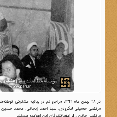
در 28 بهمن ماه 1341، مراجع قم در بیانیه م
مرتضی حسینی لنگرودی، سید احمد زنجانی، محمد حسین طب
مرتضی حائری، از امضاکنندگان این اعلامیه هستند.