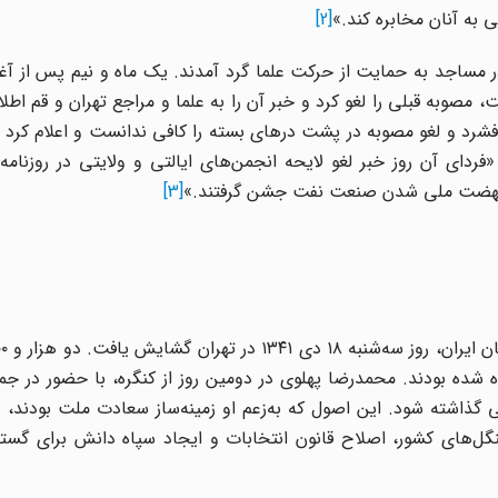
[2]
ر مساجد به حمایت از حرکت علما گرد آمدند. یک ماه و نیم پس از آغا
کست داد و رسماً در 7 آذر 1341 هیأت دولت، مصوبه قبلى را لغو کرد و خبر آن را به علما و مراجع تهران و قم
رد و لغو مصوبه در پشت درهاى بسته را کافى ندانست و اعلام کرد ت
رداى آن روز خبر لغو لایحه انجمن‌هاى ایالتى و ولایتى در روزنامه
 نهضت ملى شدن صنعت نفت جشن گرفتند.»
[3]
ه شده بودند. محمدرضا پهلوی در دومین روز از کنگره، با حضور در ج
گذاشته شود. این اصول که به‌زعم او زمینه‌ساز سعادت ملت بودند، 
گل‌های کشور، اصلاح قانون انتخابات و ایجاد سپاه دانش برای گس