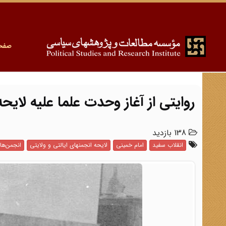
صفح
روایتی از آغاز وحدت علما علیه لایح
138 بازدید
انقلاب سفید
امام خمینی
لایحه انجمن‏های ایالتی و ولایتی
انجمن‌های