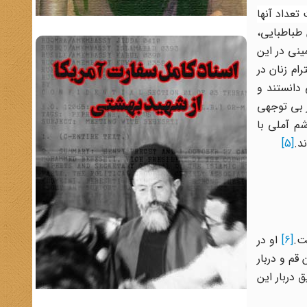
تعداد آنها
طباطبایی،
ینی در این
ام زنان در
دانستند و
ز بی توجهی
م آملی با
د.
[5]
ت.
[6]
او در
قم و دربار
 دربار این