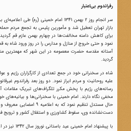
رفراندوم بی‌اعتبار
سر انجام روز 2 بهمن 1341 امام خمینی (ره
بازار تهران تعطیل شد و مأمورین پلیس به تجمع مردم حمله ب
براى کاهش دامنه مخالفت‌ها در چهارم بهمن عازم قم گردید.
نمود و حتى خروج از منازل و مدارس را در روز ورود شاه به قم
آستانه مقدسه حضرت معصومه در این شهر که مهمترین من
گردید.
شاه در سخنرانى خود در جمع تعدادى از کارگزاران رژیم و عوام
علیه روحانیت و مردم ابراز نمود. دو روز بعد رفراندوم غیرق
رسانه‌هاى رژیم با پخش مکرر تلگراف‌هاى تبریکِ مقامات آ
مخفى نگاه دارند. امام خمینى با سخنرانی‌ها و بیانیه‌هاى خ
حال مستدل تنظیم نمود که
دست‌نشانده وى، سقوط کشاورزى و استقلال کشور و ترویج فس
با پیشنهاد ام