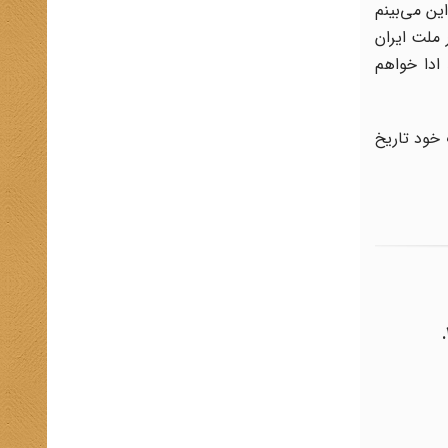
ین مى‌بینم
 ملت ایران
د ادا خواهم
 خود تاریخ