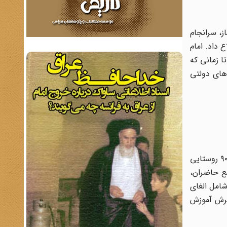
ز، سرانجام
 اطلاع داد. امام
ا زمانى که
‌هاى دولتى
بعد از گذشت چند ماه، کنگره تعاون روستایی با کنگره دهقانان ایران، روز سه‌شنبه ۱۸ دی ۱۳۴۱ در تهران گشایش یافت. دو هزار و ۹۰۰ روستایی
مع حاضران،
شامل الغای
ترش آموزش