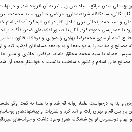
ج، ملی شدن مراتع، سپاه دین و... نیز به آن افزوده شد. و در نهایت 
 گلپایگانی، سیدکاظم شریعتمداری، مرتضی حائری، سید محمدحسین 
 و سیداحمد زنجانی برای تبادل نظر در این باره گرد آمدند. امام خم
 با همه‌پرسی دعوت کرد. آنان با صدور اعلامیه‌ای ضمن تأکید بر احتر
مطرح شده از سوی محمدرضا پهلوی را صوری و برخلاف قانون اساسی 
 مصالح و مفاسد را به دولت‌ها و به جامعه مسلمانان گوشزد کند و ا
؛ سپس همراه با سید محمد محقق داماد، مرتضی حائری و میرزا هاش
ا مصالح عالی اسلام و کشور و سلطنت دانستند و خواستار حذف آن شدن
بودی و بنا به درخواست علما، روانه قم شد و با علما به گفت وگو نشس
 بار بین قم و تهران رفت و آمد کرد و نظریات و پیشنهادهای روحانیان 
و ابهام درخصوص لوایح ششگانه هنوز وجود داشت و جواب‌های غیردقیق