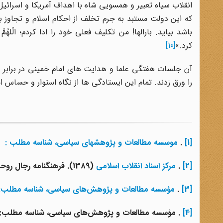
انقلاب سیاه تعبیر و همسویى شاه با اهداف آمریکا و اسرائیل ا
که این دولت مستبد به جرم تخلف از احکام اسلام و تجاوز به 
باشد بیاید. بارالها! من تکلیف فعلى خود را ادا کردم؛ الّلهُم
کرد.»
[10]
آن جلسات هفتگی علما و هدایت های امام خمینی در برابر خود
را ورق زدند. تمام این ایستادگی ها از نگاه استوار و حساس ام
[1]
.
موسسه مطالعات و پژوهشهای سیاسی، شناسه مطلب :
[2]
.
مرکز اسناد انقلاب اسلامی
(1389). فرهنگنامه رجال روحانی عصر امام خمینی(ره)، ج1، تهران: مرکز اسناد انقلاب اسلامی، ص200.
[3]
.
مؤسسه مطالعات و پژوهش‌های سیاسی، شناسه مطلب
[4]
. مؤسسه مطالعات و پژوهش‌های سیاسی، شناسه مطلب: