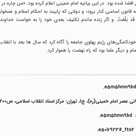
فشا شده بود. در این بیانیه امام خمینى اعلام کرده بود: «من چاره در ا
قانون اساسى کنار برود؛ و دولتى که پایبند به احکام اسلام و غمخوار
َّ قَد بَلَّغتُ. و اگر ‌زنده ماندم تکلیف بعدى خود را به خواست خداون
کامگی‌های رژیم پهلوی جامعه را آگاه کرد که سال ها بعد با انقلاب
ام و دیگر علما بود که راه نهضت را هموار کرد.
.
e
5
m
5
hmn
9
bd
:
bd
9
hmn
5
m
5
e
.
.
e50lr923#_ftn2