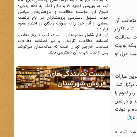
با توجه به نیاز به تداوم مراقبت‌های بهداشتی برای عدم
ابتلا به ویروس کووید 19 و برای کمک به قطع زنجیره
شیوع آن، مؤسسه مطالعات و پژوهش‌های سیاسی
جهت تسهیل دسترسی پژوهشگران در ایام قرنطینه
ت. متعاقب آن
بخشی از آثار خود را به صورت رایگان در اختیار عموم
شاه ناگزیر
قرار داد.
این آثار شامل مجموعه‌ای از اسناد، کتب تاریخ معاصر،
شدت مخالفت
فصلنامه‌ مطالعات تاریخی و نیز فصلنامه مطالعات
بلکه تولیت
سیاست خارجی تهران است که علاقه‌مندان می‌توانند
پس از ثبت نام، به آن دسترسی یابند.
بب عزل او
رین عبارات
برگزار شد.
فراندوم را
د و در عین
سى شاه و دولت
.»
[9]
قلاب سفید شاه به