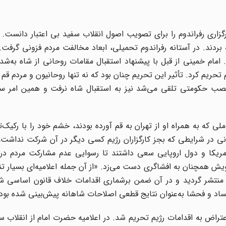
) طی اعلامیه‌ای برگزاری رفراندوم را برای تصویب اصول انقلاب سفید بی اعتبار دانس
ردند. در آستانه رفراندوم تحمیلى، ابعاد مخالفت مردم فزونى گرفت. 
 امام خمینى از قبل با پیشنهاد استقبال مقامات روحانى از شاه به‌
 تحریم کرد. تأثیر این تحریم چنان بود که نه تنها روحانیون و مردم قم 
صب حکومتى تلقى می‌شد نیز به استقبال شاه نرفت و همین امر س
لى که به همراه او از تهران به قم آورده بودند، خشم خود را با رکیک‌ت
انونى در شرایطى که بجز کارگزاران رژیم کسى دیگر در آن شرکت نداشت، 
مریکا و دول اروپایى سعى داشتند تا رسوایى عدم مشارکت مردم در ر
ویش همچنان به افشاگرى دست مى‌زد. «از آن جمله اعلامیه‌اى بسیار تن
 به اعلامیه 9 امضایى معروف و منتشر گردید و در آن ضمن برشمارى اقدامات خلاف قانون اسا
اد و فحشا به‌عنوان نتایج قطعى اصلاحات شاهانه پیش‌بینى شده بود
ام خمینى عید باستانى نوروز سال 1342 نیز در اعتراض به اقدامات رژیم تحریم شد. در اعلامیه حضرت امام از ان