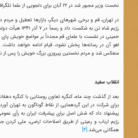
نخست وزیر مجبور شد در 22 آبان برای دلجویی از علما تلگرافی به آنان مخابره کند.»
در تهران، قم و برخى شهرهاى دیگر، بازارها تعطیل و مردم د
رژیم شاه تن به ش
خمینى در نشست با علماى قم مجدداً بر مواضع خویش پاى فش
لغو آن در رسانه‌ها پخش نشود، قیام ادامه خواهد داشت. «ف
منعکس شد و مردم نخستین پیروزى بزرگ خویش را پس از
انقلاب سفید
برای شرکت در این گردهمایی از نقاط گوناگون به تهران آورد
پیشنهاد داد که شش اصل برای پیشرفت ایران به رأی عمومی 
رژیم ارباب و رعیتی از طریق اصلاحات ارضی، ملی کردن جن
همگانی می‌شد.
[4]