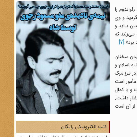
رفراندوم را
گردید و وی
ین بیاید و
می‌زنند که
 برد».
[7]
نیدن سخنان
ه اسلام و
در مرز مرگ
 مأمور است
 و با کمال
تظار داشت.
 از آن است
کتب الکترونیکی رایگان