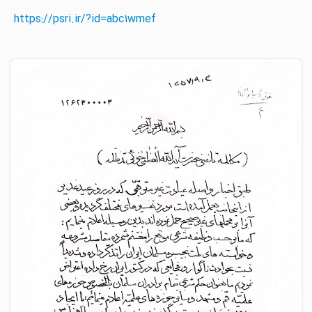
https://psri.ir/?id=abc1wmef