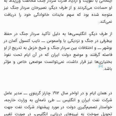
ایلخانی با تقویت و ازدیاد قدرت سردار جنگ مخالفت ورزیده، به
او حسادت می
کردند و از طرف دیگر، نصیرخان سردار جنگ نیز
متوجه شده بود که سهم عایدات خانوادگی خود را دریافت
نمی
کند.
ز طرف دیگر، انگلیسی
ها به دلیل تأکید سردار جنگ در حفظ
بیطرفی در جنگ و نزدیکی با واسموس ــ نایب کنسول آلمان در
بوشهر ــ و اختلافات بین سردار جنگ و شیخ خزعل به تدریج از او
فاصله گرفتند و موضع دولت ایران که در آن ایام تحت نفوذ
بختیاری
ها نیز قرار داشت، نمی
توانست موضعی خاص و مؤثر
[22]
باشد.
در همان ایام و در اواخر سال 1912 چارلز گرینوی ــ مدیر عامل
رکت نفت ایران و انگلیس ــ طی نامه
ای به وزارت خارجه،
خواستار تصمیم
گیری دولت در مورد پیشنهاد شرکت نفت جهت
تحویل سوخت به نیروهای دریایی انگلیس، در صورت تغییر