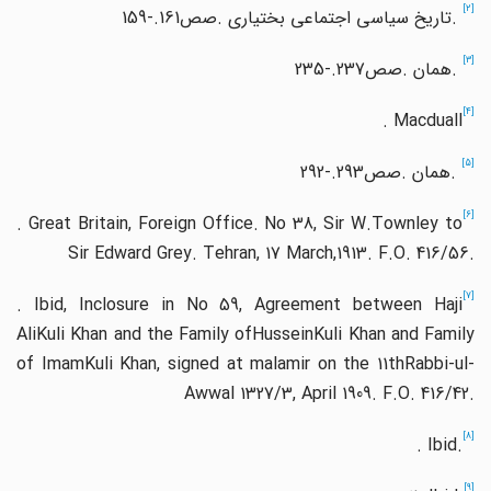
[2]
.
تاریخ سیاسی اجتماعی بختیاری
.
صص
159-.161
[3]
.
همان
.
صص
235-.237
[4]
. Macduall
[5]
.
همان
.
صص
292-.293
[6]
. Great Britain, Foreign Office. No 38, Sir W.Townley to
Sir Edward Grey. Tehran, 17 March,1913. F.O. 416/56.
[7]
. Ibid, Inclosure in No 59, Agreement between Haji
AliKuli Khan and the Family ofHusseinKuli Khan and Family
of ImamKuli Khan, signed at malamir on the 11thRabbi-ul-
Awwal 1327/3, April 1909. F.O. 416/42.
[8]
. Ibid.
[9]