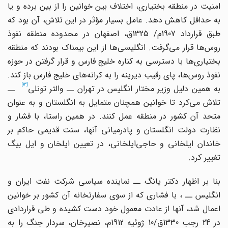
امنیت در منطقه بختیاری، اختلاف بین خوانین را از بین برده و یا
به حداقل کاهش دهد. عامل بسیار مؤثر در این تلاش، آن بود که
طبق قرارداد 1907م/ 1325ق، اصفهان در محدوده منطقه نفوذ
وس
ها قرار می
گرفت. انگلیسی
ها از این بیمناک بودند که منطقه
بختیاری
ها با دسترسی به کناره خلیج فارس و قرار گرفتن در حوزه
نفوذ روس
ها، پای رقیب دیرینه را به کرانه
های خلیج فارس باز کند.
[13]
ه همین دلیل وزیر مختار انگلیس در تهران ــ والتر تونلی
ــ
لاش می
کرد تا خوانین همچنان متمایل به انگلستان و به عنوان
متحد آن کشور در منطقه عمل کنند. در همین راستا، با فشار و
نظارت دولت انگلستان و پادرمیانی آنها، سنت قدیمی حاکم بر
اندان ایلخانی و حاجی
ایلخانی، در تعیین ایلخان و ایل بیگ
تغییر کرد.
بنا بر اظهار دکتر یانگ ــ نماینده سیاسی شرکت نفت ایران و
انگلیس ــ ، با فشاری که از سوی سفارتخانه آن کشور بر خوانین
اعمال شد، آنها از عادت معمول خود دست کشیده و طی قراردادی
در 24 رجب 1330ق/10 ژوئیه 1912م، نصیرخان، سردار جنگ را به