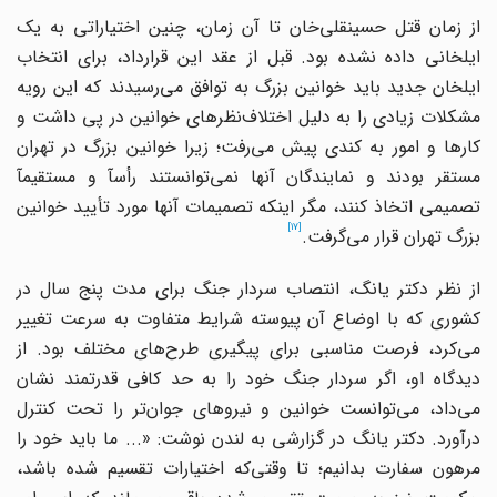
از زمان قتل حسینقلی
خان تا آن زمان، چنین اختیاراتی به یک
ایلخانی داده نشده بود. قبل از عقد این قرارداد، برای انتخاب
یلخان جدید باید خوانین بزرگ به توافق می
رسیدند که این رویه
مشکلات زیادی را به دلیل اختلاف
نظرهای خوانین در پی داشت و
ارها و امور به کندی پیش می
رفت؛ زیرا خوانین بزرگ در تهران
مستقر بودند و نمایندگان آنها نمی
توانستند رأسآ و مستقیمآ
تصمیمی اتخاذ کنند، مگر اینکه تصمیمات آنها مورد تأیید خوانین
[17]
بزرگ تهران قرار می
گرفت.
از نظر دکتر یانگ، انتصاب سردار جنگ برای مدت پنج سال در
کشوری که با اوضاع آن پیوسته شرایط متفاوت به سرعت تغییر
می
کرد، فرصت مناسبی برای پیگیری طرح
های مختلف بود. از
دیدگاه او، اگر سردار جنگ خود را به حد کافی قدرتمند نشان
می
داد، می
توانست خوانین و نیروهای جوان
تر را تحت کنترل
درآورد. دکتر یانگ در گزارشی به لندن نوشت: «... ما باید خود را
مرهون سفارت بدانیم؛ تا وقتی
که اختیارات تقسیم شده باشد،