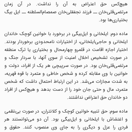
هیچ
کس حق اعتراض به آن را نداشت. در آن زمان
رتضی
قلی
خان ــ فرزند نجفقلی
خان صمصام
السلطنه ــ ایل بیگ
بختیاری
ها بود.
ماده دوم: ایلخانی و ایل
بیگی در برخورد با خوانین کوچک خاندان
یلخانی و حاجی
ایلخانی، از اختیارات نامحدودی برخوردار بودند.
اختیار اجازه اقامت در قلمرو چهارمحال و بختیاری یا ترک منطقه
در صورت تشخیص اخلال امنیت از سوی آنها، با سردار جنگ و
مرتضی
قلی
خان بود. در صورت سرپیچی هر یک از افراد، دولت و
خوانین با وی مقابله کرده و شخص خاطی و متمرد با قوه قهریه،
به شدت مجازات می
شد. در این ارتباط احتمال داشت که شخص
تمرد، مال و حتی جان خود را از دست بدهد و هیچ
کس از افراد
دو خاندان حق اعتراض نداشتند.
ماده سوم: حق تنبیه خوانین کوچک و کلانتران، در صورت بی
نظمی
 اغتشاش با ایلخانی و ایل
بیگی بود. آن دو می
توانستند هر
فردی را عزل و دیگری را به جای وی منصوب کنند. حقوق و