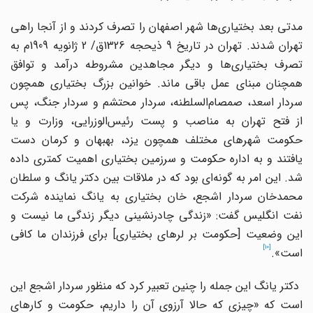
دتی بعد بختیاری
ها شهر اصفهان را تصرف کردند و از آنجا راهی
تهران شدند. تهران در تاریخ 9 ذیحجه 1326ق/ 2 ژانویه 1909م به
تصرف بختیاری
ها و دیگر مجاهدین مشروطه درآمد و توافق
همچنان مبنای عمل باقی ماند. خوانین بزرگ بختیاری همچون
سردار اسعد، صمصام
السلطنه، سردار محتشم و سردار جنگ، پس
ز فتح تهران به مناصب و پست رئیس
الوزرایی، وزارت و یا
حکومت شهرهای مختلف همچون یزد، بهبهان و کرمان دست
یافتند و به اداره حکومت و سرزمین بختیاری اهمیت کمتری داده
د. این امر به گونه
ای بود که در ملاقات بین دکتر یانگ و سلطان
محمدخان سردار اشجع، خان بختیاری به یانگ نماینده شرکت
نفت انگلیس گفت: «زندگی چادرنشینی دیگر زندگی ما نیست و
ین وضعیت
]
حکومت بر لرهای بختیاری
[
برای فرزندان ما کافی
[10]
است».
دکتر یانگ این جمله را چنین تعبیر کرد که منظور سردار اشجع این
است که «چیزی که حالا آرزوی آن را داریم، حکومت و کارهای