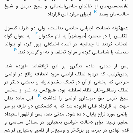
غلامحسین
خان از خاندان حاجی
ایلخانی و شیخ خزعل و شیخ
[3]
جالب
خان رسید.
اجرای موارد این قرارداد
هیچ
گونه ضمانت اجرایی خاصی نداشت، ولی دو طرف کنسول
[4]
نگلیس را در محمره
]
خرمشهر
[
به نام مکدوال
به عنوان گواه
انتخاب کردند تا چنانچه در آینده اختلافی بروز کرد، او بتواند
[5]
متخلف را شناسایی کرده و موارد تخلف را به او گوشزد کند.
پس از مدتی، ماده دیگری بر این توافقنامه افزوده شد.
بدین
ترتیب که درباره تملک اراضی مورد اختلاف واقع در اراضی
جراحی که بخشی از آن در تملک مشیرالدوله و بخشی دیگر در
تملک رضاقلی
خان نظام
السلطنه بود، هیچ
کس به غیر از شخص
[6]
یخ خزعل حق خریداری اراضی را نداشت.
این ماده بدان
جهت به قرارداد قبلی افزوده شد که به کشمکش دو طرف بر سر
اراضی مورد نزاع پایان داده شود. مدتی بعد، پس از ظهور استبداد
صغیر، زمینه برای دخالت خوانین بختیاری در مسائل سیاسی و
دم نهادن در چرخه
ای بزرگ
تر و وسیع
تر از قلمرو بختیاری فراهم