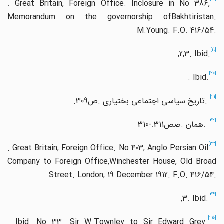
. Great Britain, Foreign Office. Inclosure in No 386,
Memorandum on the governorship ofBakhtiristan.
M.Young. F.O. 416/54.
[19]
,2,3. Ibid.
[20]
. Ibid.
[21]
.
تاریخ سیاسی اجتماعی بختیاری
.
ص
.309
[22]
.
همان
.
صص
310-.311
[23]
. Great Britain, Foreign Office. No 403, Anglo Persian Oil
Company to Foreign Office,Winchester House, Old Broad
Street. London, 19 December 1912. F.O. 416/54.
[24]
,3. Ibid.
[25]
. Ibid. No 33. Sir W.Townley to Sir Edward Grey.