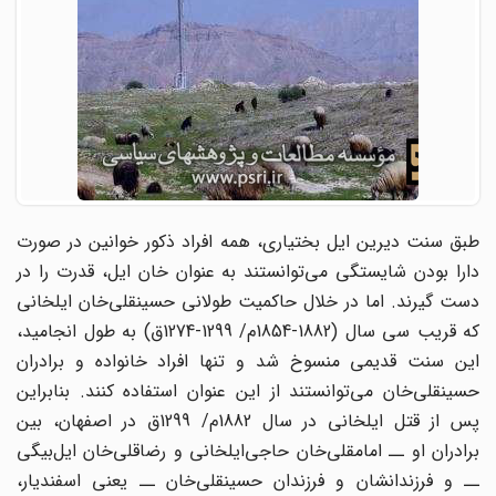
طبق سنت دیرین ایل بختیاری، همه افراد ذکور خوانین در صورت
ارا بودن شایستگی می
توانستند به عنوان خان ایل، قدرت را در
دست گیرند. اما در خلال حاکمیت طولانی حسینقلی
خان ایلخانی
که قریب سی سال (1882-1854م/ 1299-1274ق) به طول انجامید،
این سنت قدیمی منسوخ شد و تنها افراد خانواده و برادران
سینقلی
خان می
توانستند از این عنوان استفاده کنند. بنابراین
پس از قتل ایلخانی در سال 1882م/ 1299ق در اصفهان، بین
رادران او ــ امامقلی
خان حاجی
ایلخانی و رضاقلی
خان ایل
بیگی
ــ و فرزندانشان و فرزندان حسینقلی
خان ــ یعنی اسفندیار،