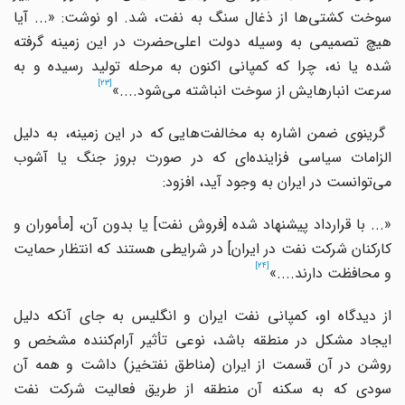
وخت کشتی
ها از ذغال سنگ به نفت، شد. او نوشت: «... آیا
هیچ تصمیمی به وسیله دولت اعلی
حضرت در این زمینه گرفته
شده یا نه، چرا که کمپانی اکنون به مرحله تولید رسیده و به
[23]
سرعت انبارهایش از سوخت انباشته می
شود....»
گرینوی ضمن اشاره به مخالفت
هایی که در این زمینه، به دلیل
لزامات سیاسی فزاینده
ای که در صورت بروز جنگ یا آشوب
می
توانست در ایران به وجود آید، افزود:
... با قرارداد پیشنهاد شده
]
فروش نفت
[
یا بدون آن،
]
مأموران و
ارکنان شرکت نفت در ایران
[
در شرایطی هستند که انتظار حمایت
[24]
و محافظت دارند....»
از دیدگاه او، کمپانی نفت ایران و انگلیس به جای آنکه دلیل
یجاد مشکل در منطقه باشد، نوعی تأثیر آرام
کننده مشخص و
روشن در آن قسمت از ایران (مناطق نفتخیز) داشت و همه آن
سودی که به سکنه آن منطقه از طریق فعالیت شرکت نفت