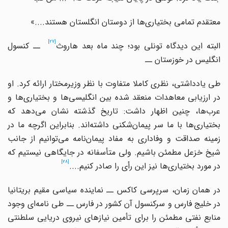
معتقدم تمامی بختیاری
ها از دوستان انگلستان هستند....»
[27]
لبته این دیدگاه تونلی بود؛ چند ماه بعد هاروث
ــ کنسول
انگلیس در خوزستان ــ
طی یادداشتی، نظری کاملا متفاوت با نظر وزیرمختار ارائه کرد. او
ر ارزیابی معاهدات منعقد شده بین انگلیسی
ها و بختیاری
ها و
عرب
ها، چنین اظهار داشت: تاریخ گذشته نشان می
دهد که
بختیاری
ها با ما سر پیمان
شکنی داشته
اند. بنابراین اگرچه ما در
مینه صداقت و وفاداری به مفاد پیمان
نامه می
توانیم از جانب
شیخ خزعل مطمئن باشیم. ولی متأسفانه در جایگاهی نیستیم که
[28]
در مورد بختیاری
ها نیز این رأی را صادر کنیم....
در همان زمان، سرپرسی کاکس ــ نماینده سیاسی مقیم بریتانیا
ر خلیج فارس و سرکنسول آن کشور در فارس ــ طی نامه
ای وجود
منابع نفتی مطمئن را برای تأمین نیازهای نیروی دریایی سلطنتی