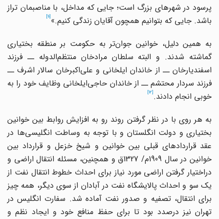
پرسود در شهرهای بزرگ است؛ جایی که مداخل، با مناصبمان تراز
[11]
باشد. جایی که بتوانیم همچون آقایان زندگی کنیم.»
ه همین دلیل، خوانین جوان
تر به حکومت بر منطقه بختیاری
گماشته شدند. و البته سلطان مرادخان منتظم
الدوله ــ فرزند
سفندیارخان ــ از خاندان ایلخانی و علی
اکبرخان سالار اشرف ــ
رزند سردار محتشم ــ از خاندان حاجی
ایلخانی وظایف خود را به
[12]
خوبی انجام دادند.
به هر روی با در نظر گرفتن روند رو به افزایش روابط بین خوانین
بختیاری و دولت انگلستان و با توجه به وساطت انگلیسی
ها در
عقد قراردادهای قبلی بین خوانین و شیخ خزعل و قرارداد بین
خوانین در سال 1909م/ 1327ق و همچنین، مسئله انتقال اراضی و
دراختیار گرفتن اراضی مورد نیاز برای احداث خطوط انتقال نفت از
یک سو و احداث پالایشگاه نفت در آبادان از سوی دیگر، همه چیز
برای انتقال، تصفیه و صدور نفت آماده شد. سفارت انگلیس در
تهران نیز درصدد بود تا برای حفظ منافع خود و ایجاد نظم و