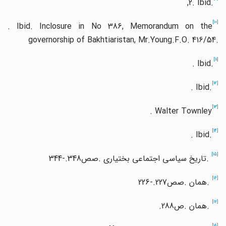
,2. Ibid.
[10]
. Ibid. Inclosure in No 386, Memorandum on the
governorship of Bakhtiaristan, Mr.Young.F.O. 416/54.
[11]
. Ibid.
[12]
. Ibid.
[13]
. Walter Townley
[14]
. Ibid.
[15]
.
تاریخ سیاسی اجتماعی بختیاری
.
صص
344-.348
[16]
.
همان
.
صص
226-.227
[17]
.
همان
.
ص
.288
[18]