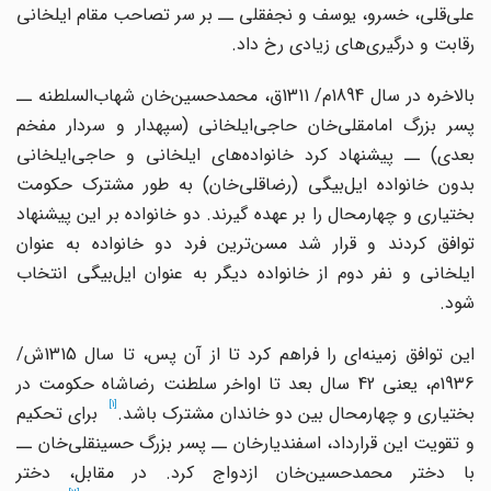
علی
قلی، خسرو، یوسف و نجفقلی ــ بر سر تصاحب مقام ایلخانی
رقابت و درگیری
های زیادی رخ داد.
الاخره در سال 1894م/ 1311ق، محمدحسین
خان شهاب
السلطنه ــ
سر بزرگ امامقلی
خان حاجی
ایلخانی (سپهدار و سردار مفخم
بعدی) ــ پیشنهاد کرد خانواده
های ایلخانی و حاجی
ایلخانی
بدون خانواده ایل
بیگی (رضاقلی
خان) به طور مشترک حکومت
بختیاری و چهارمحال را بر عهده گیرند. دو خانواده بر این پیشنهاد
توافق کردند و قرار شد مسن
ترین فرد دو خانواده به عنوان
ایلخانی و نفر دوم از خانواده دیگر به عنوان ایل
بیگی انتخاب
شود.
ین توافق زمینه
ای را فراهم کرد تا از آن پس، تا سال 1315ش/
1936م، یعنی 42 سال بعد تا اواخر سلطنت رضاشاه حکومت در
[1]
ختیاری و چهارمحال بین دو خاندان مشترک باشد.
برای تحکیم
 تقویت این قرارداد، اسفندیارخان ــ پسر بزرگ حسینقلی
خان ــ
با دختر محمدحسین
خان ازدواج کرد. در مقابل، دختر