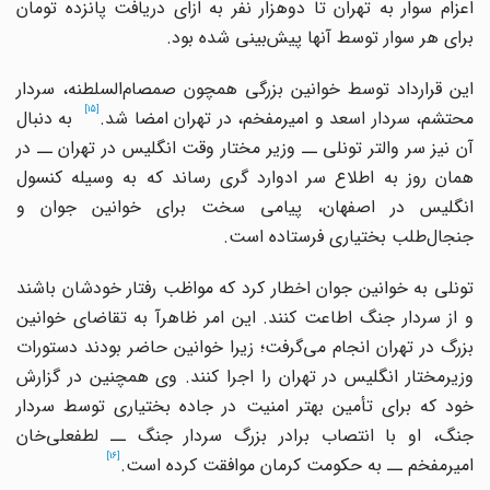
اعزام سوار به تهران تا دوهزار نفر به ازای دریافت پانزده تومان
برای هر سوار توسط آنها پیش
بینی شده بود.
این قرارداد توسط خوانین بزرگی همچون صمصام
السلطنه، سردار
[15]
حتشم، سردار اسعد و امیرمفخم، در تهران امضا شد.
به دنبال
آن نیز سر والتر تونلی ــ وزیر مختار وقت انگلیس در تهران ــ در
همان روز به اطلاع سر ادوارد گری رساند که به وسیله کنسول
انگلیس در اصفهان، پیامی سخت برای خوانین جوان و
جنجال
طلب بختیاری فرستاده است.
تونلی به خوانین جوان اخطار کرد که مواظب رفتار خودشان باشند
و از سردار جنگ اطاعت کنند. این امر ظاهرآ به تقاضای خوانین
بزرگ در تهران انجام می
گرفت؛ زیرا خوانین حاضر بودند دستورات
وزیرمختار انگلیس در تهران را اجرا کنند. وی همچنین در گزارش
خود که برای تأمین بهتر امنیت در جاده بختیاری توسط سردار
جنگ، او با انتصاب برادر بزرگ سردار جنگ ــ لطفعلی
خان
[16]
امیرمفخم ــ به حکومت کرمان موافقت کرده است.