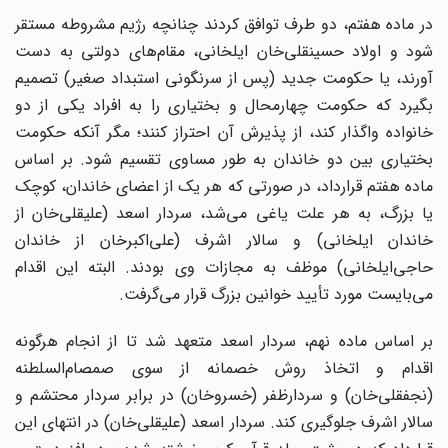
در ماده هفتم، دو طرف توافق کردند چنانچه رژیم مشروطه مستقر
شود و اولاد حسینقلی
خان ایلخانی، مقام
های دولتی به دست
آورند، یا حکومت جدید (پس از سرنگونی استبداد صغیر) تصمیم
بگیرد که حکومت چهارمحال و بختیاری را به افراد یکی از دو
خانواده واگذار کند، از پذیرش آن احتراز کنند؛ مگر آنکه حکومت
بختیاری بین دو خاندان به طور مساوی تقسیم شود. بر اساس
ماده هفتم قرارداد، در صورتی که هر یک از اعضای خاندان، کوچک
ا بزرگ، به هر علت یاغی می
شد، سردار اسعد (علیقلی
خان از
اندان ایلخانی) و سالار اشرف (علی
اکبرخان از خاندان
حاجی
ایلخانی) موظف به مجازات وی بودند. البته این اقدام
می
بایست مورد تأیید خوانین بزرگ قرار می
گرفت.
بر اساس ماده نهم، سردار اسعد متعهد شد تا از انجام هرگونه
اقدام و اتخاذ روش خصمانه از سوی صمصام
السلطنه
(نجفقلی
خان) و سردارظفر (خسروخان) در برابر سردار محتشم و
الار اشرف جلوگیری کند. سردار اسعد (علیقلی
خان) در انتهای این