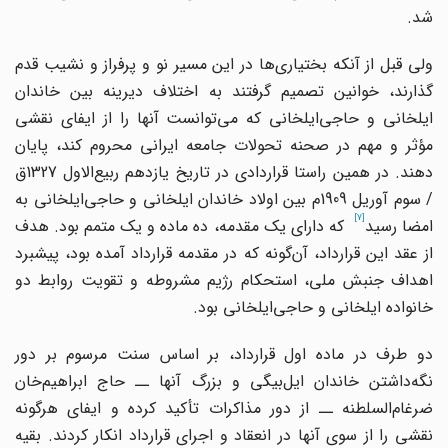
شد.
لی قبل از آنکه بختیاری
ها در این مسیر نو و پرفراز و نشیب قدم
گذارند، خوانین تصمیم گرفتند به اختلاف دیرینه بین خاندان
یلخانی و حاجی
ایلخانی که می
توانست آنها را از ایفای نقشی
مؤثر و مهم در صحنه تحولات جامعه ایرانی محروم کند، پایان
هند. در همین راستا قراردادی در تاریخ یازدهم ربیع
الاول 1327ق
/ سوم آوریل 1909م بین اولاد خاندان ایلخانی و حاجی
ایلخانی به
[7]
مضا رسید
که دارای یک مقدمه، ده ماده و یک متمم بود. هدف
ز عقد این قرارداد، آن
گونه که در مقدمه قرارداد آمده بود، پیشبرد
اهداف جنبش ملی، استحکام رژیم مشروطه و تقویت روابط دو
خانواده ایلخانی و حاجی
ایلخانی بود.
دو طرف در ماده اول قرارداد، بر اساس سنت مرسوم بر دور
نگه
داشتن خاندان ایل
بیگی و بزرگ آنها ــ حاج ابراهیم
خان
ضرغام
السلطنه ــ از دور مذاکرات تأکید کرده و ایفای هرگونه
نقشی را از سوی آنها در انعقاد و اجرای قرارداد انکار کردند. بقیه