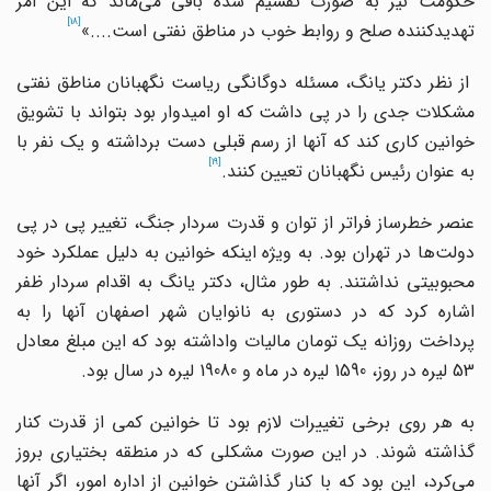
کومت نیز به صورت تقسیم شده باقی می
ماند که این امر
[18]
تهدیدکننده صلح و روابط خوب در مناطق نفتی است....»
از نظر دکتر یانگ، مسئله دوگانگی ریاست نگهبانان مناطق نفتی
مشکلات جدی را در پی داشت که او امیدوار بود بتواند با تشویق
خوانین کاری کند که آنها از رسم قبلی دست برداشته و یک نفر با
[19]
به عنوان رئیس نگهبانان تعیین کنند.
عنصر خطرساز فراتر از توان و قدرت سردار جنگ، تغییر پی در پی
دولت
ها در تهران بود. به ویژه اینکه خوانین به دلیل عملکرد خود
محبوبیتی نداشتند. به طور مثال، دکتر یانگ به اقدام سردار ظفر
اشاره کرد که در دستوری به نانوایان شهر اصفهان آنها را به
پرداخت روزانه یک تومان مالیات واداشته بود که این مبلغ معادل
53 لیره در روز، 1590 لیره در ماه و 19080 لیره در سال بود.
به هر روی برخی تغییرات لازم بود تا خوانین کمی از قدرت کنار
گذاشته شوند. در این صورت مشکلی که در منطقه بختیاری بروز
می
کرد، این بود که با کنار گذاشتن خوانین از اداره امور، اگر آنها