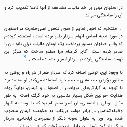
در اصفهان مبنی بر اخذ مالیات مضاعف از آنها کاملا تکذیب کرد و
آن را ساختگی خواند:
.. مفتخرم که اظهار نمایم از سوی کنسول اعلی
حضرت در اصفهان
در مورد آنچه اساس اتهام سردار ظفر بوده است، استعلام کرده
ام
که والی اصفهان دستور پرداخت یک تومان مالیات برای نانوایان را
صادر کرده است. آقای گراهام مرا مطلع ساخت که هرگز این
[26]
تهمت ساختگی وارده بر سردار ظفر را نشنیده است....
با وجود این، تونلی اضافه کرد که سردار ظفر از هر راه و روشی به
نظور پرکردن جیب
های حجیم خود استفاده می
کند. او معتقد بود
ا توجه به گزارش
های دریافتی از اصفهان و کرمان، نهایتآ روند
هدایت خوانین شکل بسیار مناسبی به خود گرفته است. به طور
ثال، تونلی از لطفعلی
خان امیرمفخم نام برد که با توجه به اظهار
وظیفه
شناسی در برابر دولت بریتانیا به حکومت کرمان منصوب
شده بود. وی به عنوان نمونه دیگر از نصیرخان ایلخانی، سردار
جنگ یاد کرد. تونلی در پایان نتیجه گرفت که: «... من قلبآ