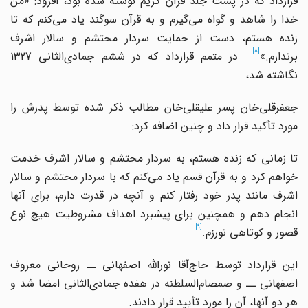
قرارداد که در پشت جلد قرآن کریم نوشته شده بود، افزود: «من
خدا را شاهد و گواه می
گیرم و به قرآن سوگند یاد می
کنم که تا
زنده هستم، دست از حمایت سردار محتشم و سالار اشرف
[8]
رندارم.»
در متمم قرارداد که در ششم جمادی
الثانی 1327
نگاشته شد،
جعفرقلی
خان پسر علیقلی
خان مطالب ذکر شده توسط پدرش را
مورد تأکید قرار داد و چنین اضافه کرد:
تا زمانی که زنده هستم، به سردار محتشم و سالار اشرف خدمت
واهم کرد و به قرآن قسم یاد می
کنم که با سردار محتشم و سالار
اشرف مانند پدر خود رفتار کنم و آنچه در قدرت دارم، برای آنها
انجام دهم و همچنین برای پیشبرد اهداف مشروطیت هیچ نوع
[9]
قصور و کوتاهی نورزم.
این قرارداد توسط حاج
آقا نورالله اصفهانی ــ روحانی معروف
اصفهانی ــ و صمصام
السلطنه در هفده جمادی
الثانی امضا شد و
هر دو آنها، آن را مورد تأیید قرار دادند.