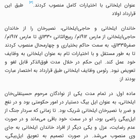
[14]
عنوان ایلخانی با اختیارات کامل منصوب کردند.
طبق این
قرارداد اولاد
اندان ایلخانی و حاجی
ایلخانی، نصیرخان را از خاندان
حاجی
ایلخانی از مارس 1912م/ ربیع
الثانی 1330ق تا مارس 1917م/
صفر1335ق، به سمت حاکم بختیاری و چهارمحال منصوب کردند
تا به طور مستقل و با اختیارات تام به عنوان ایلخانی به وظایف
ود عمل کند. این حکم در خلال مدت فوق
الذکر قابل لغو و
تعویض نبود. رئوس وظایف ایلخانی طبق قرارداد به اختصار عبارت
بودند از:
ماده اول: در تمام مدت یکی از نوادگان مرحوم حسینقلی
خان
ایلخانی، به عنوان ایل بیگ دستیار در امور حکومتی بود و در نفع
و ضرر با نصیرخان ایلخانی شریک بود. تا زمانی که سردار جنگ از
یل
بیگی راضی بود، او در سمت خود باقی می
ماند و در صورت
عدم رضایت، عزل و یکی دیگر از افراد خاندان ایلخانی به جای
وی منصوب می
شد. در صورت تصمیم به تعویق ایل
بیگی،