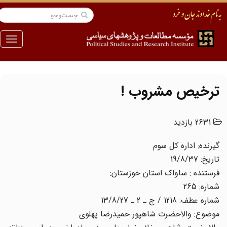
منو
ترخیص مشروب !
2631 بازدید
گیرنده: اداره کل سوم
تاریخ: 19/8/37
فرستنده : ساواک استان خوزستان:
شماره: 265
شماره عطف: 1218 / ج ـ 2 ـ 13/8/27
موضوع: والاحضرت شاهپور حمیدرضا پهلوی