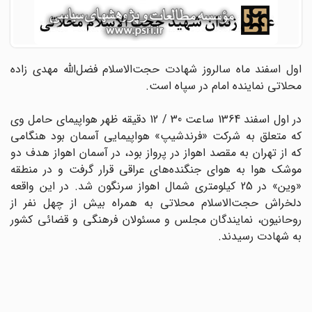
اول اسفند ماه سالروز شهادت حجت‌الاسلام فضل‌الله مهدی زاده
محلاتی نماینده امام در سپاه است.
در اول اسفند 1364 ساعت 30 / 12 دقیقه ظهر هواپیماى حامل وی
که متعلق به شرکت «فرندشیپ» هواپیمایى آسمان بود هنگامى
که از تهران به مقصد اهواز در پرواز بود، در آسمان اهواز هدف دو
موشک هوا به هواى جنگنده‌هاى عراقى قرار گرفت و در منطقه
«وین» در 25 کیلومترى شمال اهواز سرنگون شد. در این واقعه
دلخراش حجت‌الاسلام محلاتى به همراه بیش از چهل نفر از
روحانیون، نمایندگان مجلس و مسئولان فرهنگى و قضائی کشور
به شهادت رسیدند.