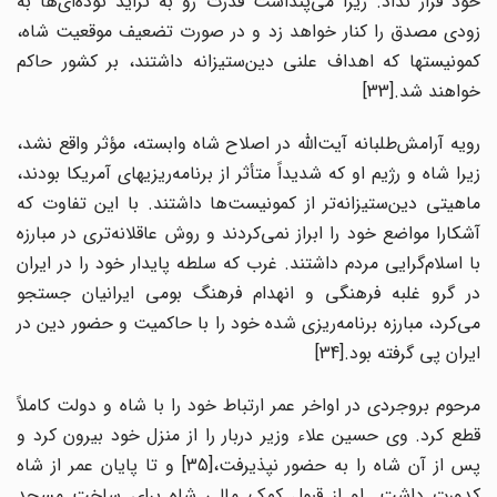
خود قرار نداد. زیرا می‌پنداشت قدرت رو به تزاید توده‌ای‌ها به
زودی مصدق را کنار خواهد زد و در صورت تضعیف موقعیت شاه،
کمونیستها که اهداف علنی دین‌ستیزانه داشتند، بر کشور حاکم
خواهند شد.[33]
رویه آرامش‌طلبانه آیت‌الله در اصلاح شاه وابسته، مؤثر واقع نشد،
زیرا شاه و رژیم او که شدیداً متأثر از برنامه‌ریزیهای آمریکا بودند،
ماهیتی دین‌ستیزانه‌تر از کمونیست‌ها داشتند. با این تفاوت که
آشکارا مواضع خود را ابراز نمی‌کردند و روش عاقلانه‌تری در مبارزه
با اسلام‌گرایی مردم داشتند. غرب که سلطه پایدار خود را در ایران
در گرو غلبه فرهنگی و انهدام فرهنگ بومی ایرانیان جستجو
می‌کرد، مبارزه برنامه‌ریزی شده خود را با حاکمیت و حضور دین در
ایران پی گرفته بود.[34]
مرحوم بروجردی در اواخر عمر ارتباط خود را با شاه و دولت کاملاً
قطع کرد. وی حسین علاء وزیر دربار را از منزل خود بیرون کرد و
پس از آن شاه را به حضور نپذیرفت،[35] و تا پایان عمر از شاه
کدورت داشت. او از قبول کمک مالی شاه برای ساخت مسجد