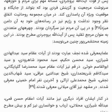
پس از فوت آیت‌الله بروجردی، مسألة مهم برای مردم و حوزهها،
سرنوشت مرجعیت و گزینش فردی بود که بتواند از جایگاه و
موقعیت ویژه آن پاسداری کند. در میان مجموعه روحانیت اتفاق
نظر وجود نداشت و رژیم نیز در رسانه‌های خود به آن دامن
می‎زد[48] و در پی آن مردم نیز سرگردان بودند. چهرههای متعددی
به عنوان مرجع تقلید پس از آیت‌الله بروجردی مطرح بودند. در این
زمینه محتشمی‌پور چنین می‌نویسد:
علمایمعرفی شده نجف عبارت بودند از: آیات عظام سید عبدالهادی
شیرازی، سید محسن حکیم، سید محمود شاهرودی، و سید
ابوالقاسم خوئی. در قم نیز آیات عظام سید محمدرضا گلپایگانی،
سیدکاظم شریعتمداری، شیخ عبدالنبی عراقی، سید شهاب‌الدین
نجفی، شیخ محمدعلی اراکی و آخرین نفر امام خمینی معرفی
شدند. در مشهد نیز آقای میلانی معرفی شدند.[49]
در کنار ایشان افراد دیگری نیز مانند آیات اعظام حسن قمی،
عبدالله شیرازی، محلاتی، ارباب و خوانساری نیز کم ‌و بیش مطرح