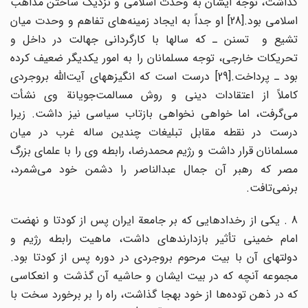
گذاشت، توجه ایشان به وحدت اسلامی و نزدیک ساختن مذاهب
اسلامی بود.[28] او جداً به ایجاد زمینه‌های تفاهم و وحدت میان
تشیع و تسنن ـ که سالها با کارگردانی جهالت در داخل و
تحریکات خارجی، توجه مسلمانان را به امور یکدیگر ضعیف کرده
بود ـ پرداخت.[29] درست است که انگیزه‎های آیت‌الله بروجردی
کاملاً از اعتقادات دینی و روش مسالمت‌جویانة وی نشأت
می‌گرفت، اما خواهی نخواهی بازتاب سیاسی نیز داشت. زیرا
درست در نقطه مقابل تبلیغات چندین ساله غرب در میان
مسلمانان قرار داشت و رژیم محمدرضا، رابطه وی را با علمای بزرگ
مصر که رهبر آن جمال عبدالناصر را دشمن خود می‌شمرد،
برنمی‌تافت.
8 .‎ یکی از رخدادهایی که بر جامعة ایران پس از کودتا و نهضت
امام خمینی تأثیر بازدارنده‎ای داشت، ماهیت رابطه رژیم و
دولتهای آن با بیت مرحوم بروجردی در دوره پس از کودتا بود.
مجموعه آنچه که در بیت ایشان و حاشیه آن گذشت و انعکاسی
که در ذهن توده‌ها از خود به‎جا گذاشت، راه را بر برخورد سخت با