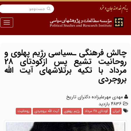
منو
چالش فرهنگی ـسیاسی رژیم پهلوی و
روحانیت تشیع پس ازکودتای 28
مرداد با تکیه برتلاشهای آیت ‎الله
بروجردی
مهدی مهرعلیزاده دکترای تاریخ
4836 بازدید
ایران
کودتای 28 مرداد
رژیم پهلوی
آیت الله بروجردی
روحانیت