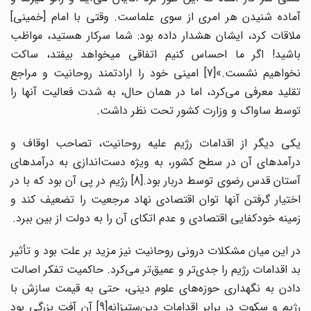
آماده شنیدن هر امری از سوی علماست. وقتی با امام [خمینی]
ملاقات کرد، ایشان هشدار داده بود: شما سرکار هستید، مواظب
باشید! اگر ما احساس کنیم اتفاقی می‎خواهد بیفتد، ساکت
نخواهیم نشست.»[7] امینی خود را ارادتمند روحانیت و مراجع
تقلید معرفی می‌کرد، اما در همان حال، به شدت فعالیت آنها را
توسط ساواک و وزارت کشور تحت نظر داشت.
یکی دیگر از اقدامات رژیم علیه روحانیت، تصاحب اوقاف و
درآمدهای آن در سطح کشور، به ویژه دست‌اندازی به درآمدهای
آستان قدس رضوی توسط دربار بود.[8] رژیم در پی آن بود که با در
اختیار گرفتن آنها توان اقتصادی نهاد مرجعیت را تضعیف کند و
زمینه خودکفایی اقتصادی و عدم اتکای آن را به دولت از بین ببرد.
در این میان مشکلات درونی روحانیت نیز مزید بر علت بود و تأثیر
بد اقدامات رژیم را جدی‌تر و عمیق‌تر می‌کرد. حاکمیت تفکر اصالت
دادن به نگهداری حوزه‌های علوم دینی، حتی به قیمت سازش با
رژیم و سکوت در برابر اقدامات دین‌ستیزانه[9] آن آفت بزرگی بود