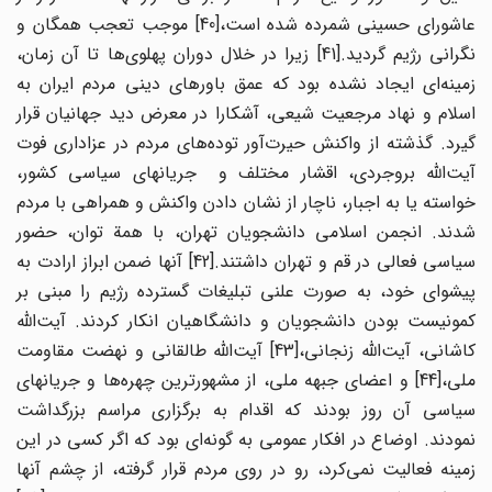
عاشورای حسینی شمرده شده است،[40] موجب تعجب همگان و
نگرانی رژیم گردید.[41] زیرا در خلال دوران پهلوی‌ها تا آن زمان،
زمینه‌ای ایجاد نشده بود که عمق باورهای دینی مردم ایران به
اسلام و نهاد مرجعیت شیعی، آشکارا در معرض دید جهانیان قرار
گیرد. گذشته از واکنش حیرت‌آور توده‌های مردم در عزاداری فوت
آیت‌الله بروجردی، اقشار مختلف و جریانهای سیاسی کشور،
خواسته یا به اجبار، ناچار از نشان دادن واکنش و همراهی با مردم
شدند. انجمن اسلامی دانشجویان تهران، با همة توان، حضور
سیاسی فعالی در قم و تهران داشتند.[42] آنها ضمن ابراز ارادت به
پیشوای خود، به صورت علنی تبلیغات گسترده رژیم را مبنی بر
کمونیست بودن دانشجویان و دانشگاهیان انکار کردند. آیت‌الله
کاشانی، آیت‌الله زنجانی،[43] آیت‌الله طالقانی و نهضت مقاومت
ملی،[44] و اعضای جبهه ملی، از مشهورترین چهره‌ها و جریانهای
سیاسی آن روز بودند که اقدام به برگزاری مراسم بزرگداشت
نمودند. اوضاع در افکار عمومی به گونه‌ای بود که اگر کسی در این
زمینه فعالیت نمی‌کرد، رو در روی مردم قرار گرفته، از چشم آنها