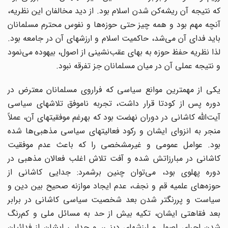
که نتیجه آن ریشه‌کن شدن اسلام بود. از دید مخالفان این نظریه،
آنچه مهم بود و همه چیز حتی حوزه‌ها و نفوس محترم مسلمانان
باید فدای آن می‌شد، حاکمیت اسلام و ارزشهای آن در جامعه بود.
لذا نظریه حفظ حوزه به بهای عقب‌نشینی از اصول، بیهوده می‌نمود
و نتیجه عملی آن در میان مسلمانان جز تفرقه نبود.
یکی از مهم‎ترین موانع سیاسی که فراروی مسلمانان معترض در
دوره پس از کودتا قرار داشت، تجربه ناموفق تلاشهای سیاسی
آیت‌الله کاشانی در دوران نهضت بود که به‎رغم موفقیتهای آن، عملاً
منجر به انزوای ایشان و رکود فعالیتهای سیاسی مذهبی‌ها شده
بود. عوامل عمومی و غیرمشخصی را که باعث عدم موفقیت
کاشانی در مبارزاتش شده و آفت تلاش اغلب فعالان مذهبی در
دوره پهلوی بود، می‌توان چنین برشمرد: جدایی کاشانی از
حوزه‌های علمیه قم و نجف، عدم ایجاد موازنه صحیح بین دین و
سیاست و پررنگ‎تر شدن بعد شخصیت سیاسی کاشانی در برابر
بعد فقاهتی ایشان، تکیه بیش از حد به مسائل ملی و کم‌رنگ
شدن اجرای اصول و ارزشهای دینی، و جدایی ایشان از فدائیان