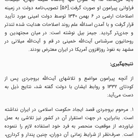
فراوانی پیرامون او صورت گرفت.[56] تصویب‌نامه دولت در زمینه
اصلاحات ارضی در 6 بهمن 1340 توسط دولت امینی مورد تأیید
قرار گرفت و با آمدن اسدالله علم روند اصلاحات هدایت شده تندتر
و جدی‌تر گردید. جیمز بیل نوشته است: در میان مجتهدین و
روحانیون سرشناس آیت‌الله خمینی در قم و آیت‌الله میلانی در
مشهد به نفوذ روزافزون آمریکا در ایران معترض بودند.
نتیجه‎گیری:
از آنچه پیرامون مواضع و تلاشهای آیت‌الله بروجردی پس از
کودتای 1332 و روابط ایشان با دولت گفته شد، نتایج ذیل به
دست می‌آید:
1. مرحوم بروجردی قصد ایجاد حکومت اسلامی در ایران نداشته
است. بنابراین، در جهت استقرار آن در کشور نیز تلاشی به عمل
نیاورده، از موقعیت منحصر به فرد خود استفاده لازم را ننموده
است. صرف‌نظر از شرایط زمانی آن دوران، چنین پندار و کرداری،