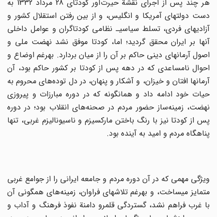
هر چند پس از اجرای نقشة حیرت‌آور کودتای 28 مرداد 1332 به
دست دولتهای آمریکا و انگلیس، و از بین رفتن استقلال کشور و
آزادیهای فردی، تسلط سیاسی‎ـ نظامی کودتاگران و عوامل داخلی
آنها بر ایران محقق گردید؛ اما، کودتا موفق نشد نهضت ملی و
اصول آرمانهای دینی حاکم بر آن را از میان بردارد. به‎رغم اوضاع و
احوال نامساعدی که در دهه پس از کودتا بر کشور حاکم بود، آن
آرمانها افتان و خیزان،‌ و آشکار و پنهان، در دل توده‌های محروم به
حیات خود ادامه داد و همانگونه که در دوره مبارزات و پیروزی
نهضت، زمینه‌ساز حضور مردم در صحنه‌های انقلاب بود؛ در دوره
پس از کودتا نیز با رنگ باختن مارکسیزم و ناسیونالیزم غربی، تنها
پناهگاه مردم و امید به آینده بود.
ویژگی مهمی که در آن دوره مردم و جامعه ایرانی را از جوامع غربی
متمایز می‎ساخت، و به‎رغم تلاشهای فراوان، زمینه‌های همگونی آن
با غرب فراهم نشد، گستردگی قلمرو دامنة نفوذ فرهنگ و آداب و