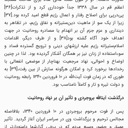
اعظم قم در سال 1338 جداً خودداری کرد و از تذکرات[36]
پی‌درپی برای اصلاح رفتار و اعمال رژیم قطع امید کرده بود.[37]
زیرا از یک سو از ماهیت دین‌ستیزانه و نفاق رژیم، در تظاهر به
دینداری و عزم جزم آن بر انهدام یا مصادره روحانیت در جهت
اهداف خود آگاه گشته بود[38] و از طرف دیگر، اقدامات
اسلام‌ستیزانه رژیم علیه ارزشهای دینی و ترویج گسترده فساد و
سوءاستفاده از زنان نیز بر همگان آشکار گردیده بود. لذا در چنین
اوضاع و احوالی، نهاد مرجعیت به‎ناچار از موضعی انفعالی با
رخدادها برخورد کرد و امکان هرگونه سازش از بین رفت،[39] به
طوری که در زمان فوت آیت‌الله در 10 فروردین 1340 رابطه روحانیت
و دولت تیره و تار و کاملاً نامناسب بود.
درگذشت آیت‎الله بروجردی و تأثیر آن بر نهاد روحانیت
پس از فوت مرحوم بروجردی در 10 فروردین 1340، بلافاصله
مجالس ترحیم و بزرگداشت وی در سراسر ایران آغاز گردید. تأثیر
عمیق و حضور وسیع مردم که در برخی گزارشها دامنه‌دارتر از