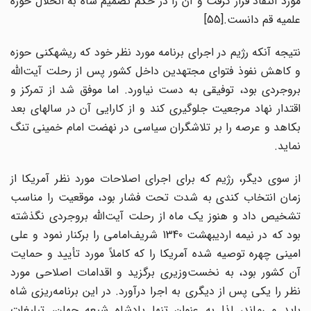
مورد انتقاد قرار گرفت و آن را در حکم تصمیم شاه به انحلال حوزه
علمیه قم دانست.[55]
نتیجه آنکه رژیم در اجرای برنامه مورد نظر خود که ریشه‎کنی حوزه
و کاهش نفوذ فتوای مجتهدین داخل کشور پس از رحلت آیت‌الله
بروجردی بود، توفیقی به دست نیاورد. اما موفق شد از تمرکز و
اقتدار نهاد مرجعیت جلوگیری کند و از کارایی آن در سالهای بعد
بکاهد و عرصه را بر تلاشگران سیاسی در نهضت امام خمینی تنگ
نماید.
از سوی دیگر، رژیم که برای اجرای اصلاحات مورد نظر آمریکا از
زمان انتخاب کندی به شدت تحت فشار بود، موقعیت را مناسب
تشخیص داد و هنوز یک ماه از رحلت آیت‌الله بروجردی نگذشته
بود که در نیمه اردیبهشت 1340 شریف‌امامی را برکنار نمود و علی
امینی چهره توصیه شده آمریکا را که کاملاً مورد تأیید و حمایت
آن کشور بود، به نخست‌وزیری برگزید و اقدامات اصلاحی مورد
نظر را یکی پس از دیگری به اجرا درآورد. در این برنامه‌ریزی شاه
باید می‌ماند، لذا به عنوان تنها پادشاه شیعه جهان، تبلیغات