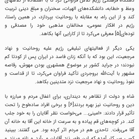
دستگاه فرهنگی رژیم تلاش فراوانی کرد تا با استفاده از کلاسهای
وعظ و خطابه، دانشکده‌های الهیات، سخنران و مبلغ دینی تربیت
کند و از این راه، به مقابله با روحانیت بپردازد، در همین راستا،
رژیم در افکار عمومی، مخالفان مذهبی خود را مصدقی و
توده‌ای[5]‌ معرفی می‌کرد تا از کارایی آنها بکاهد.
یکی دیگر از فعالیتهای تبلیغی رژیم علیه روحانیت و نهاد
مرجعیت، این بود که با آنکه زنان فاسد در ایران پس از کودتا کم
نبودند؛ در جراید کشور بر موضوع همشهری بودن مهوش، رقاصه
مشهور با آیت‌الله بروجردی تأکید فراوان می‌کرد، تا از قداست و
نفوذ روحانیت و نهاد مرجعیت نزد متدینین بکاهد.
شاه و دولت از تظاهر به دینداری، برای اغفال مردم و مبارزه با
دین و روحانیت نیز بهره بردند[6] و برخی افراد ساده‌لوح را تحت
تأثیر قرار دادند: «امینی... می‌خواست نظر آقایان را به خود جلب
کند. در کوچه‌های قم پیاده و به سرعت از خانه این آقا به خانه آن
آقا می‌رفت. تاحدی هم در مردم اثر کرده بود. می گفتند: ببینید
کسی سر کار آمده که این طور نزد آقایان می‌آید و زانو می‎زند و