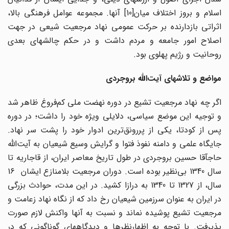
اسلام و بروز اختلاف میان[10] آنها. مجموعه عوامل فرهنگی بالا،
اثراتی بازدارنده بر حرکت عمومی نهاد مرجعیت شیعی در جهت
اصلاح امور جامعه و مردم داشت و در حکم چالشهای بعدی
روحانیت و رژیم پهلوی بود.
مواضع و تلاشهای آیت‌الله بروجردی
اگر چه نهاد مرجعیت تشیع در دوره نهضت ملی کم‌فروغ ظاهر شد
و توجیه این موضع سیاسی، دلایلی ویژه خود را داشت؛ در دوره
پس از کودتا، یکی از پررونق‌ترین ادوار خود را پشت سر نهاد.
جایگاه علمی و دامنه نفوذ فتوا و گرایش وسیع شیعیان به آیت‌الله
حاج‎آقا حسین بروجردی در طول تاریخ معاصر ایران، از قاجاریه تا
سال 1340 بی‌نظیر بوده است. دوران مرجعیت بلامنازع ایشان 16
سال، از 1327 تا 1340 به درازا کشید. در این مدت، حوادث بزرگی
در ایران به عنوان سرزمین شیعیان رخ داد که از نگاه نهاد زعامت و
مرجعیت تشیع پوشیده نماند و نسبت به آنها واکنش لازم صورت
پذیرفت. با توجه به اظهارنظرها و دیدگاههای گوناگونی که در