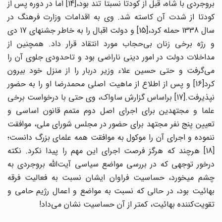
بروجردی با شاه، قبل از کودتا نسبتاً تند بود،[14] اما در دوره پس از
کودتا از شدت آن کاسته شد. وی به اقدامات وزارت فرهنگ در
سال 1338 حمله کرد،[15] و دولت اقبال را به خاطر جشنهای 17 دی
و رژه برخی زنان بی‌حجاب مورد انتقاد قرار داد. همچنین از
مداخلات دولت در امور دینی ناراضی بود و تاحدودی جلوی آن را
می‌گرفت و حتی حسین علاء وزیر دربار را از منزل خود بیرون
کرد[16] و پس از اطلاع از ماهیت اصلی محمدرضا او را به حضور
نپذیرفت.[17] براساس گزارش ساواک، وی حتی با درخواست برخی
علما و مجتهدین برای اجرای اصل دوم متمم قانون اساسی و
تعیین پنج نفر مجتهد برای حضور در مجلس شورای ملی، موافقت
ننموده و اجرای آن را موکول به موافقت همه علمای بزرگ دانست؛
[18] هرچند که هرگز فرصت اجرای این مهم را پیدا نکرد. نکته
درخور توجهی که در بررسی مواضع سیاسی آیت‌الله بروجردی به
چشم می‎خورد، حساسیت فراوان ایشان نسبت به فعالیت فرقه
بهائیت بود، در حالی که نسبت به مواضع و اعمال رژیم حامی و
تقویت‌کننده بهائیت، کمتر از آن حساسیت نشان می‌داد!