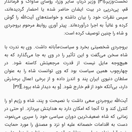
نخست‌وزیر،[31] وزیر دربار، سایر وزرا، رؤسای ساواک و فرماندار
قم، پی‌درپی در بیت ایشان حاضر شده یا احضار گردیده‌اند،
سپس نظرات خود را بیان داشته و خواسته‌های آیت‌الله را گوش
کرده و غالباً به اجرا درآورده‌اند. پیتر آوری روابط مرحوم بروجردی
و شاه را چنین توصیف کرده است:
بروجردی شخصیتی بخرد و سیاست‌مآبانه داشت. وی به ندرت با
شاه سخن می‌گفت و این تأثیر را در وی به جا می‌گذارد که به
هیچ‌وجه مایل نیست از قدرت مرجعیتش کاسته شود. در
چهارچوب همین سیاست بود که وی توانست شاه را به عنوان
سلطان دنیوی ایران پند و اندرز داده و از برخی اعمال برحذرش
دارد، بی‌‌آنکه خود از قم خارج شود. [و به دیدار شاه برود.][32]
آیت‌الله بروجردی سعی داشت با نصیحت و پند، شاه و رژیم او را
کنترل کند و تا آنجا که امکان دارد به هدایتش بپردازد. او حتی در
زمانی که شاه ضعیف‌ترین دوران سیاسی خود را سپری می‌نمود،
دست به اقدامات خصمانه علیه او نزد و مصدق را مورد حمایت