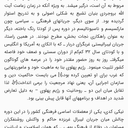
مربوط به آن است، درگیر می‎شد. به ویژه آنکه در زمان زعامت آیت
الله بروجردی بنیان تشیع به شکلی اصولی و به تدریج استوار
گردیده بود. از سوی دیگر، جریانهای فرهنگی ـ سیاسی چون
مارکسیسم و ناسیونالیسم در دوره پس از کودتا رنگ باخته، دیگر
به عنوان راهکاری نجات بخش، مطرح نبودند. در همین راستا،
جریان لیبرالیستی غربگرای دربار ـ که با اتکای به آمریکا و انگلیس
و با کودتای سال 32 کم‌کم از دوران سستی و ضعف خود فاصله
می‎گرفت‎ـ روز به روز حضور مقتدر خود را در عرصه های گوناگون
کشور تثبیت می‎نمود. رژیم پهلوی بنا به ماهیت خود و ماموریتهایی
که غرب برای او تعیین کرده بود،[1] می بایست حاکمیت دین و
سازمان اجرایی آن، یعنی نهاد مرجعیت را برمی انداخت[2]، لذا
تقابل میان این دو ـ روحانیت و رژیم پهلوی – به دلیل تعارض
شدید در اهداف و برنامه‎های آنها قابل پیش بینی بود.
نیکی کدی، یکی از معضلات اساسی فرهنگی کشور را در این دوره
چالش میان جریان لیبرال غربزده حاکم و واکنش روشنفکران
مسلمان در دفاع از فرهنگ بومی ـ که همان اسلامیت و ایرانیت