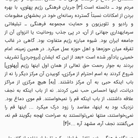
مردم بود ـ دانسته است.[3] جریان فرهنگی رژیم پهلوی، با بهره
بردن از امکانات نسبتاُ گسترده رسانه‌ای خود در بخشهای مطبوعات
و رادیو و تلویزیون و حمایت مجموعه فرهنگی ـ تبلیغاتی
سرمایه‎داری جهانی از آن، در پی جذب روحانیت یا انزوای آن از
جامعه ایران بود. شیوه مبارزه رژیم متفاوت بود. گاهی در غالب
تفرقه میان حوزه‌ها و اهل حوزه عمل می‎کرد. در همین زمینه، امام
خمینی یادآور شده است «بعد از این که ایشان [بروجردی] تشریف
بردند به جوار رحمت حق تعالی از همان اول اینها رژیم [پهلوی]
شروع کردند به اسم احترام از مرکزی، کوبیدن آن مرکز دیگر را نه از
باب اینکه حبی به آن مرکز داشتند. [به] هیچ مرکزی از مراکز
دیانت، اینها احساس حب نمی کردند. نه از باب اینکه به نجف
علاقه داشتند، از باب اینکه قم را نمی‎خواستند. قم موی دماغ بود.
نزدیک بود به اینها، مفاسد را زود درک می‎کرد ... اینها قم را
نمی‌خواستند، منتها نمی‌توانستند به صراحت لهجه بگویند قم نه،
می‌گفتند نجف آره، مشهد آره ...»[4]