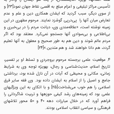
تاًسیس مراکز تبلیغی و اعزام مبلع به اقصی نقاط جهان نمود[23] و
از سوی دیگر، سبب گردید که ایشان همکاری دین و علم و عدم
تعارض میان آنها را پی‌در‌پی گوشزد نمایند. مرحوم مطهری در این
زمینه نوشته است، «علاقه‌مندی وی، دیانت مردم را در بی‌خبری و
بی‌اطلاعی و بی‌سوادی آنها جستجو نمی‌کرد. معتقد بود که اگر
مردم عالم شوند و دین هم به طور صحیح و معقول به آنها تعلیم
گردد، هم دانا خواهند شد و هم متدین.»[24]
4. موقعیت علمی برجسته مرحوم بروجردی و تسلط او بر تفسیر،
تاریخ اسلام، حدیث‌شناسی و رجال، به‎ویژه توجه وی به شرایط
زمانی، مکانی و محیطی که آیات در آن نازل شده بود، برداشتی
جامع و اصیل را از اسلام به ایشان داده بود. وی فقه سایر فرق
اسلامی را هم خوب می‌شناخت[25] و با اتکای به این ویژگیهای
علمی بود که زمینه‌های رشد کیفی حوزهها و تربیت شاگردانی را
فراهم آورد که در خلال مبارزات دهه 40 و 50 محور تلاشهای
فرهنگی و سیاسی انقلاب اسلامی بودند.