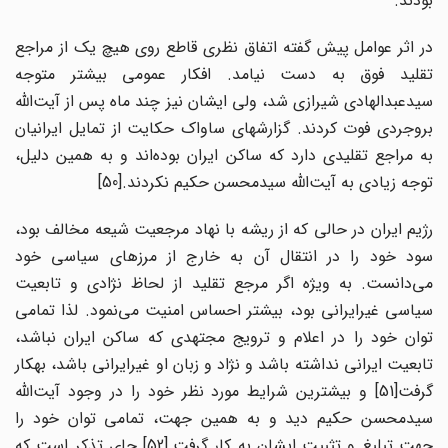
بودند.
در اثر عوامل پیش گفته اتفاق نظری قاطع روی هیچ یک از مراجع
تقلید فوق به دست نیامد. افکار عمومی بیشتر متوجه
سیدعبدالهادی شیرازی شد، ولی ایشان نیز چند ماه پس از آیت‌الله
بروجردی فوت کردند. گزارشهای ساواک حکایت از تمایل ایرانیان
به مراجع تقلیدی دارد که ساکن ایران بوده‌اند و به همین دلیل،
توجه زیادی به آیت‌الله سیدمحسن حکیم نکردند.[50]
رژیم ایران در حالی که از ریشه با نهاد مرجعیت شیعه مخالف بود،
سود خود را در انتقال آن به خارج از مرزهای سیاسی خود
می‌دانست. به ویژه اگر مرجع تقلید از لحاظ نژادی و تابعیت
سیاسی غیرایرانی بود، بیشتر احساس امنیت می‌نمود. لذا تمامی
توان خود را در اعلام و ترویج مجتهدی که ساکن ایران نباشد،
تابعیت ایرانی نداشته باشد و نژاد و زبان او غیرایرانی باشد، به‎کار
گرفت[51] و بیشترین شرایط مورد نظر خود را در وجود آیت‌الله
سیدمحسن حکیم دید و به همین جهت، تمامی توان خود را
جهت تبلیغ و تثبیت ایشان به کار گرفت.[52] جای تذکر است که