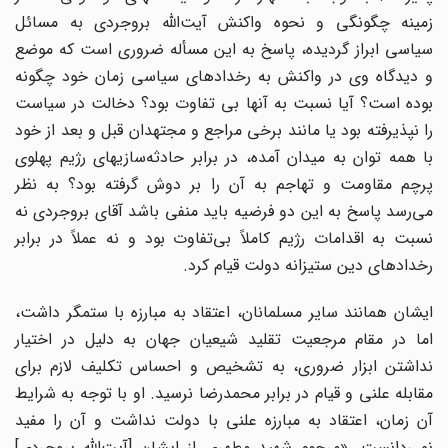
زمینه چگونگی و نحوه واکنش آیت‌الله بروجردی به مسائل
سیاسی ابراز گردیده، پاسخ به این مسأله ضروری است که موضع
و دیدگاه وی در واکنش به رخدادهای سیاسی زمان خود چگونه
بوده است؟ آیا نسبت به آنها بی تفاوت بود؟ دخالت در سیاست
را نپذیرفته بود یا مانند برخی مراجع و مجتهدان قبل و بعد از خود
با همه توان به میدان آمده، در برابر حادثه‌سازیهای رژیم پهلوی
پرچم مقاومت و تهاجم به آن را بر دوش گرفته بود؟ به نظر
می‌رسد پاسخ به این دو فرضیه باید منفی باشد آقای بروجردی نه
نسبت به اقداما‌ت رژیم کاملاً بی‌تفاوت بود و نه عملاً در برابر
رخدادهای دین ستیزانه دولت قیام کرد.
ایشان همانند سایر مسلمانان، اعتقاد به مبارزه با ستمگر داشت،
اما در مقام مرجعیت تقلید شیعیان جهان به دلیل در اختیار
نداشتن ابزار ضروری، به تشخیص و احساس تکلیف لازم برای
مقابله علنی و قیام در برابر محمدرضا نرسید. او با توجه به شرایط
آن زمان، اعتقاد به مبارزه علنی با دولت نداشت و آن را مفید
نمی‌دانست. «مرحوم شهید مطهری از ایشان [آیت‌الله بروجردی]