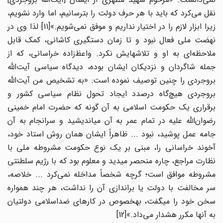
نقل می‌کرد که باید با هر حرف دولت را بترسانیم، اما وارد نشویم،
زیرا ابزار لازم را در اختیار نداریم و موفق نمی‌شویم.»[11] لذا وی در
نهضت ملی فعال نبود و تا زمان دستگیری کاشانی، کمک قابل
ملاحظه‌ای به او و تلاشهایش نکرد. واعظ‌زاده خراسانی، که از
جمله شاگردان و نزدیکان ایشان بوده، دیدگاه سیاسی آیت‌الله
بروجردی را چنین توصیف نموده است: «به تشخیص من آیت‌الله
بروجردی هیچ‌گاه درصدد ایجاد تحول نظام سیاسی کشور و
برقراری یک حکومت اسلامی به آن گونه که حضرت امام خمینی
رضوان‌الله علیه در تمام عمر به آن می‎اندیشید و سرانجام به آن
جامه عمل پوشید، نبود ... ظاهراً ایشان همان روش استاد خود،
آخوند خراسانی را، مبنی بر یک نوع حکومت مشروطه ملی با
نظارت مراجع، چاره منحصر می‎دید و معلوم بود که با رژیم سلطنتی
مشروطه موافق است؛ گرچه شخصاً مداخله نمی‌کرد ... خلاصه،
سر مخالفت با دولت یا براندازی آن را نداشت، هر چند همواره
سخن خود را می‎گفت، به‎خصوص در کارهای ضداسلامی دولتیان
به آنها مکرر هشدار می‌داد.»[12]