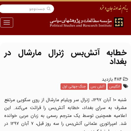
منو
خطابه آتش‌بس ژنرال مارشال در
بغداد
484 بازدید
انگلیس
آتش بس
جنگ جهانی اول
شنبه ۱۰ آبان ۱۲۹۷، ژنرال سر ویلیام مارشال از روی سکویی مرتفع
مشرف به سرای بغداد، خطابه آتش‌بس را قرائت می‌کند. این
اعلامیه همچنین توسط یک مترجم رسمی به زبان عربی خوانده
شد. امپراتوری عثمانی آتش‌بس را سه روز قبل، ۷ آبان ۱۲۹۷ در