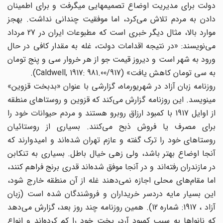
دولت برای مدیریت اوضاع تصمیمهایی میگرفت و برای اطمینان
دادن به مردم تلاش می‌‌کرد، اما موفقیت چندانی نداشت. بهجز
موارد بالا، مثال دیگر خبری است که مطبوعات ایران در 27 مرداد
می‌‌نویسند: «در نتیجه اقدامات دولت، غله به مقدار کافی در حال
ورود به شهر است و دیروز قیمت جو از هر خروار سی و پنج تومان
به سی تومان کاهش یافت» (Caldwell, 1917: 981.00/917).
روزنامه زبان آزاد در شهریورماه، گزارشی با عنوان «بدبخت قزوین»
مینویسد. این روزنامه گزارش می‌‌کند که قزوین و روستاهای منطقه
از اوایل 1917 با کمبود ارزاق روبرو هستند و مردم حیوانات خود را
برای مصرف یا فروش ذبح می‌‌کنند. بسیاری از روستائیان
روستاهای خود را ترک گفته و عازم تهران شده‌اند ‌‌و امیدوارند که
آنجا اوضاع بهتر باشد، ولی زهی خیال باطل. بسیاری به تنکابن
در مازندران رفته‌اند ‌‌و در آنجا موفق شده‌اند ‌‌قدری برنج فراهم کنند،
اما مقام‌های ‌‌محلی اجازه نمی‌‌دهند غله از آن منطقه خارج شود،
این بسیار مایه دردسر خریداران و فروشندگان شده است (زبان
آزاد ، 1917: شماره 12). همین روزنامه چند روز بعد، گزارش می‌‌دهد
که نانواها به سبب کمبود آرد، پخت خود را کم کرده‌‌اند و انواع