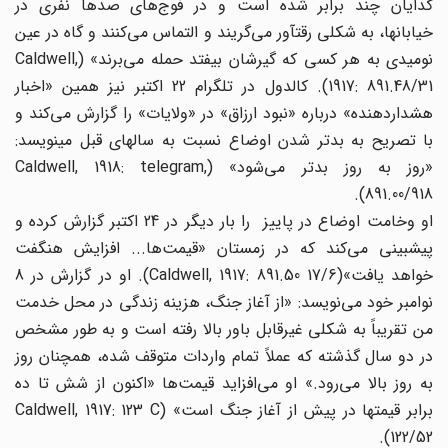
گدایان چند برابر شده است و در فوج‌های ‌‌صدها نفری در
خیابانها، به شکلی رقتآور می‌‌گریند و التماس می‌‌کنند و گاه در عین
نومیدی به هر کسی که گیرشان بیفتد حمله می‌‌برند» (Caldwell,
1917: 891.48/31). کالدول در تلگرام 22 اکتبر نیز همین «اخبار
هشداردهنده» درباره «نبود ارزاق» در «ولایات» را گزارش می‌‌کند و
با تصریح به بدتر شدن اوضاع نسبت به سالهای قبل مینویسد:
«روز به روز بدتر می‌‌شود» (Caldwell, 1918: telegram,
891.00/918).
او وخامت اوضاع در پاییز را بار دیگر در 24 اکتبر گزارش کرده و
پیشبینی می‌‌کند که در زمستان «قیمت‌ها... افزایش هنگفت
خواهد یافت»(Caldwell, 1917: 891.50 17/6). او در گزارش در 8
نوامبر خود می‌‌نویسد: «از آغاز جنگ، هزینه زندگی در محل خدمت
من تقریباً به شکلی غیرقابل باور بالا رفته است و به طور مشخص
در دو سال گذشته که عملاً تمام واردات متوقف شده، همچنان روز
به روز بالا می‌‌رود.» او می‌‌افزاید قیمت‌ها ‌‌«اکنون از شش تا ده
برابر قیمتها در پیش از آغاز جنگ است» (Caldwell, 1917: 123 C
122/52).