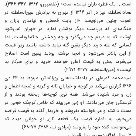
است... یک قطره باران نیامده است» (خلعتبری، 1362: 347-346).
عمادالسلطنه نیز در آذر 1296 از تهران به برادرش عین‌السلطنه در
الموت چنین می‌‌نویسد: «از بابت قحطی و نیامدن باران و
هنگامه‌‌ای که برپاست دیگر نوشتن ندارد. در طهران نمی‌‌شود
نوشت که به مردم چه می‌‌گذرد و چه وحشتی حکمفرماست. اما
کسانی که غله دارند دیگر یقین گله نباید داشته باشند زیرا قیمت
از این بالاتر نمی‌‌شود و آنچه نوشته بودید یقین است اصلاح
می‌‌شود، یعنی به قیمت اعلی خواهند خرید و برای سرکار بد
نیست» (عین‌السلطنه، 1377: 4971).
سیدمحمد کمره‌‌ای در یادداشت‌های ‌‌روزانه‌اش مربوط به 24 دی
1296 گزارش می‌‌کند در کوچه و خیابان ناله و گریه و ضجه اطفال و
زن و مرد شنیده می‌‌شد. همه توی کوچه‌ها ‌‌ریخته بودند و از
گرسنگی جان می‌‌دادند. او زنی می‌‌بیند که طاس کوچک خوبی در
دست داشته و می‌‌خواسته بفروشد و خریدار گفته به قیمت قراضه
می‌‌خرم، به اندازه قیمت یک قطعه نان. او جوانی دیده که
می‌‌خواسته کلاه خود را بفروشد (مرادی نیا، 1382: 77-68).
3. سال 1918؛ دومین سال قحطی