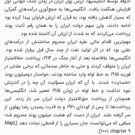
آذوقه توسط انگلیسیها، ارزش پول ایران در زمان جنگ جهانی اول
افزایش هنگفت یافت. انگلیسی‌ها ‌‌به جمع‌آوری درآمدهای گمرکی
که بسیار کاهش یافته بود، به قران که ارزش فراوان پیدا کرده بود
ادامه دادند، ولی سهم دولت ایران را به همان رقم ثابت پوند
پرداخت می‌‌کردند که به شدت از ارزش آن کاسته شده بود.
مهم‌ترین اقدام مالی علیه ایران محروم ساختنش از درآمدهای
نفتی بود که در اثر تولید نفت از چند سال قبل برقرار شده بود.
انگلیسی‌ها بلافاصله بعد از آغاز جنگ در 1914، ‌‌پرداخت حقالامتیاز
ایران را متوقف کردند و حتی به خاطر صدماتی که برخی عشایر در
فوریه 1915 به خط لوله وارد ساخته بودند، خواستار دومیلیون پوند
«خسارت» شدند. با آن که ایران مسؤلیت آن چه را در کنترلش
نبود نداشت و خط لوله در ژوئن 1915 تعمیر شد، انگلیسی‌ها
‌‌همچنان از پرداخت حق‌الامتیاز دولت ایران سر باز زدند. این
پرداخت‌ها ‌‌تا پس از کودتای 1920 و به قدرت رسیدن رضا پهلوی از
سر گرفته نشد. ایران از دست کم هشت میلیون پوند محروم شد؛
مبلغی که می‌‌توانست جان بسیاری را از قحطی نجات دهد (Majd,
2001: chapter 9).