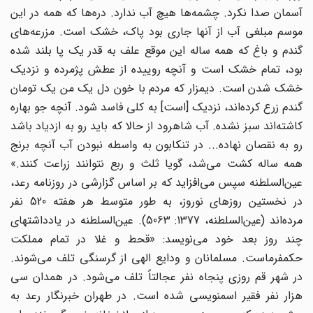
آسمان صدا نکرد. چشمه‌ها ‌‌هیچ آب ندارد. دره‌ها ‌‌که همه در این
موسم مبلغی آب از آنها جاری بود پاک، خشک است. مزرعه‌های
‌‌گندم و باغ که همه ساله این موقع علف به قدر یک پا بلند شده
بود، تمام خشک است و آنچه روییده از عطش پژمرده و نزدیک
خشک شدن است. دیمزار که مردم با خون دل یک من یک تومان
گندم زرع کرده‌‌اند، نزدیک [است] به کلی فاسد شود. آنچه جو بهاره
کاشته‌اند ‌‌سبز نشده. آب شاهرود از حالا که باید رو به ازدیاد باشد
رو به نقصان نهاده... در تنکابون به واسطه نبودن آب آنچه برنج
همه ساله کشت می‌‌شد، گویا ثلث و ربع نتوانند زراعت کنند.»
عین‌السلطنه سپس می‌‌افزاید که بر اساس گزارشی در روزنامه رعد،
در نخستین روزهای نوروز، به طور متوسط هر هفته 520 نفر
مرده‌اند (عین‌السلطنه، 1377: 5063). عین‌السلطنه در یادداشتهای
چند روز بعد خود می‌‌نویسد: «قحط و غلا در تمام مملکت
حکمفرماست. مسلمانان و ودایع الهی از گرسنگی تلف می‌‌شوند.
در شهر قم روزی پنجاه نفر عجالتاً تلف می‌‌شود. در همدان سی
هزار نفر فقیر اسمنویسی شده است. در طهران خبرنگار رعد به