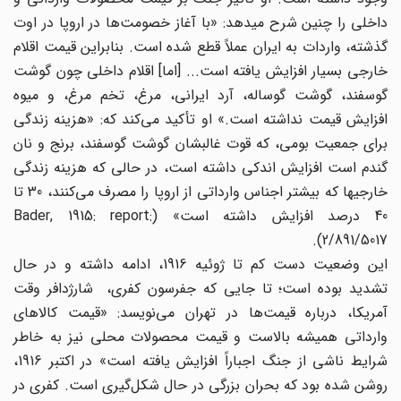
داخلی را چنین شرح میدهد: «با آغاز خصومت‌ها ‌‌در اروپا در اوت
گذشته، واردات به ایران عملاً قطع شده است. بنابراین قیمت اقلام
خارجی بسیار افزایش یافته است... [اما] اقلام داخلی چون گوشت
گوسفند، گوشت گوساله، آرد ایرانی، مرغ، تخم مرغ، و میوه
افزایش قیمت نداشته است.» او تأکید می‌‌کند که: «هزینه زندگی
برای جمعیت بومی، که قوت غالبشان گوشت گوسفند، برنج و نان
گندم است افزایش اندکی داشته است، در حالی که هزینه زندگی
خارجیها ‌‌که بیشتر اجناس وارداتی از اروپا را مصرف می‌‌کنند، 30 تا
40 درصد افزایش داشته است» (Bader, 1915: report:
2/891/5017).
این وضعیت دست کم تا ژوئیه 1916، ادامه داشته و در حال
تشدید بوده است؛ تا جایی که جفرسون کفری، شارژدافر وقت
آمریکا، درباره قیمت‌ها ‌‌در تهران می‌‌نویسد: «قیمت کالاهای
وارداتی همیشه بالاست و قیمت محصولات محلی نیز به خاطر
شرایط ناشی از جنگ اجباراً افزایش یافته است» در اکتبر 1916،
روشن شده بود که بحران بزرگی در حال شکل‌گیری است. کفری در