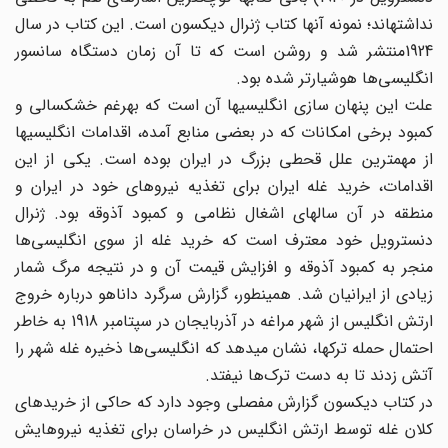
نداشتهاند؛ نمونه آنها کتاب ژنرال دیکسون است. این کتاب در سال
1924منتشر شد و روشن است که تا آن زمان دستگاه سانسور
انگلیسی‌ها ‌‌هوشیارتر شده بود.
علت این پنهان سازی انگلیسیها آن است که بهرغم خشکسالی و
کمبود برخی امکانات که در بعضی منابع آمده، اقدامات انگلیسیها
از مهمترین علل قحطی بزرگ در ایران بوده است. یکی از این
اقدامات، خرید غله ایران برای تغذیه نیرو‌های خود در ایران و
منطقه در آن سالهای اشغال نظامی و کمبود آذوقه بود. ژنرال
دنسترویل خود معترف است که خرید غله از سوی انگلیسی‌ها
‌‌منجر به کمبود آذوقه و افزایش قیمت آن و در نتیجه مرگ شمار
زیادی از ایرانیان شد. همینطور، گزارش سرگرد داناهو درباره خروج
ارتش انگلیس از شهر مراغه در آذربایجان در سپتامبر 1918 به خاطر
احتمال حمله ترکها، نشان میدهد که انگلیسی‌ها ‌‌ذخیره غله شهر را
آتش زدند تا به دست ترک‌ها ‌‌نیفتد.
در کتاب دیکسون گزارش مفصلی وجود دارد که حاکی از خریدهای
کلان غله توسط ارتش انگلیس در خراسان برای تغذیه نیروهایش