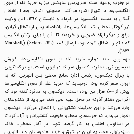
در جنوب روسیه است. سر پرسی سایکس نیز به خرید غله از سوی
انگلیسی‌ها ‌‌در شیراز اشاره می‌‌کند. همچنین اندکی بعد از اشغال
گیلان به دست انگلیسیها در خرداد و تابستان 1297، این ولایت
نیز گرفتار قحطی شد. انگلیسی‌ها، ‌‌بلافاصله پس از اشغال گیلان،
برنج و دیگر ‌‌ارزاق ضروری را خریدند ‌‌تا آن را برای ارتش انگلیس
که باکو را اشغال کرده بود، ارسال کنند (Sykes, 1921) (Marshall,
1929).
مهمترین سند درباره خرید غله از سوی انگلیسی‌ها، ‌‌گزارش
ادیسون ئی. ساثرد، کنسول آمریکا در ایران است. او در گفتگویی
با ژنرال دیکسون، رئیس اداره منابع محلی بین النهرین، که به
ایران سفر کرده بود، درمییابد که خرید غله از سوی انگلیسی‌ها
‌‌بیش از 500 هزار تن بوده است. دیکسون به ساثرد گفته بود که
اگر این مقدار آذوقه در محل تهیه نمی ‌‌شد، می‌‌باید از هندوستان
وارد می‌‌شد و این ظرفیت کشتیرانی را اشغال می‌‌کرد. دیکسون
اظهار می‌‌دارد که خریدهای محلی، ظرفیت کشتیرانی را آزاد کرد تا
در اقیانوس اطلس به کار گرفته شود. در آغاز قحطی، خاک
سرزمینهای همسایه ایران در شرق و غرب، هندوستان و بینالنهرین