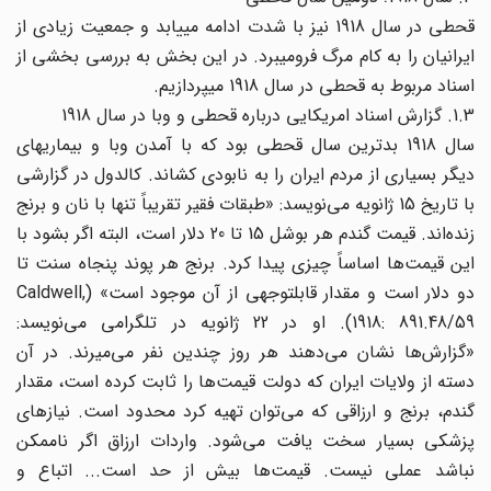
قحطی در سال 1918 نیز با شدت ادامه مییابد و جمعیت زیادی از
ایرانیان را به کام مرگ فرومیبرد. در این بخش به بررسی بخشی از
اسناد مربوط به قحطی در سال 1918 میپردازیم.
1.3. گزارش اسناد امریکایی درباره قحطی و وبا در سال 1918
سال 1918 بدترین سال قحطی بود که با آمدن وبا و بیماریهای
دیگر بسیاری از مردم ایران را به نابودی کشاند. کالدول در گزارشی
با تاریخ 15 ژانویه می‌‌نویسد: «طبقات فقیر تقریباً تنها با نان و برنج
زنده‌اند. قیمت گندم هر بوشل 15 تا 20 دلار است، البته اگر بشود با
این قیمت‌ها ‌‌اساساً چیزی پیدا کرد. برنج هر پوند پنجاه سنت تا
دو دلار است و مقدار قابلتوجهی از آن موجود است» (Caldwell,
1918: 891.48/59). او در 22 ژانویه در تلگرامی می‌‌نویسد:
«گزارش‌ها ‌‌نشان می‌‌دهند هر روز چندین نفر می‌‌میرند. در آن
دسته از ولایات ایران که دولت قیمت‌ها ‌‌را ثابت کرده است، مقدار
گندم، برنج و ارزاقی که می‌‌توان تهیه کرد محدود است. نیازهای
پزشکی بسیار سخت یافت می‌‌شود. واردات ارزاق اگر ناممکن
نباشد عملی نیست. قیمت‌ها ‌‌بیش از حد است... اتباع و