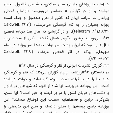
همزمان با روزهای پایانی سال میلادی، پیشبینی کالدول محقق
میشود و او در گزارش 10 دسامبر می‌‌نویسد: «اوضاع قحطی
بی‌امان در سراسر ایران که ناشی از بدی محصول و جنگ است
روزانه بسیاری را به کام گرسنگی می‌‌فرستد» (Caldwell, 1917:
telegram, 891.48/30). او در گزارشی که سال بعد درباره قحطی
1917 می‌‌نویسد چنین میآورد: «سال گذشته یکی از سخت‌ترین
سال‌هایی بود که ایران پشت سر نهاد. صدها نفر روزانه در تمام
شهرهای بزرگ در اثر قحطی مردند» (Caldwell, 1918:
891.00/1072).
2.2. گزارش نشریات ایرانی از فقر و گرسنگی در سال 1296
در تابستان 1296روزنامه نوبهار گزارش می‌‌کند که فقر و گرسنگی
همه جا را در بر گرفته است. مردم گرسنه‌اند ‌‌و دولت درمانده
است. این روزنامه می‌‌پرسد آیا شاه از آنچه که شهرهای بی‌قانون
و دشت‌های ‌‌عریان کشور را در بر گرفته با خبر است؟ آیا لندن،
پتروگراد، برلین و قسطنطنیه مسبب این اوضاع هستند؟ این
روزنامه پاسخ پرسشها را منفی دانسته و منبع این بدبختی را