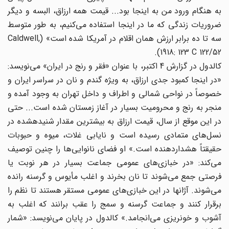
به هنگام ورود من به اینجا بود... قیمت همه ارزاق، البسه و دیگر
ضروریات زندگی که ما در اینجا استفاده می‌‌کنیم، به طور متوسط
سه تا ده برابر ارزش همان اقلام در آمریکا شده است» (Caldwell,
1918: 123 C 122/52).
کالدول در گزارش 4 اکتبر، با عنوان «فقر و رنج در ایران» می‌‌نویسد:
«در اینجا کمبود جدی ارزاق، به ویژه گندم و نان در سراسر ایران و
خصوصاً در نواحی شمالی و اطراف و داخل تهران به وجود آمده و
منجر به رنج و محرومیت بسیار در آغاز زمستان شده است... حتی
در این موقع از سال، قیمت ‌‌ارزاق به بیشترین مقدار شنیدهشده در
نسل‌های ‌‌متمادی رسیده است و نایابی غلات، میوه و حبوبات
حقیقتاً هشداردهنده است.» او فضای نانوایی‌ها ‌‌را چنین توصیف
می‌‌کند: «در خبازی‌های ‌‌عمومی جماعت بسیار در هر نوبت یا
فرصتی جمع می‌‌شوند تا نان بخرند و اغلب مأیوس و گرسنه رانده
می‌‌شوند. آژانها در این خبازی‌های ‌‌عمومی مستقر هستند تا نظم را
برقرار کنند و جماعت گرسنه و سمج را عقب برانند که اغلب به
آشوب و خونریزی می‌‌انجامد.» کالدول در پایان می‌‌نویسد: «شمار