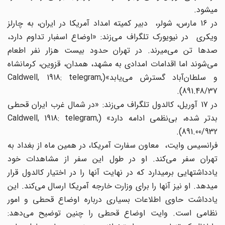
میشود.
در 16 مارس، شولر، دبیر کمیته امداد آمریکا در ایران، به چارلز
ویکری در نیویورک تلگراف می‌‌زند: «اوضاع اسفبار تداوم دارد،
صدها تن می‌‌میرند. در تهران حدود بیست هزار نفر اطعام
می‌‌شوند اما اقدامات امدادی به مشهد، همدان، قزوین، کرمانشاه
و سلطان‌آباد گسترش می‌‌یابد»(Caldwell, 1918: telegram,
891.48/37).
در 17 آوریل، کالدول تلگراف می‌‌زند: «در شمال غرب ایران قحطی
بدتر شده، بی‌نظمی ادامه دارد» (Caldwell, 1918: telegram,
891.00/932).
فرانسیس وایت، معاون سفارت آمریکا، در همین ماه از بغداد به
تهران سفر می‌‌کند. او در طول این سفر از مشاهدات خود
یادداشتهایی برمیدارد که در نهایت آنها را در اختیار کالدول قرار
میدهد. او نیز آنها را برای وزارت خارجه آمریکا ارسال می‌‌کند. این
یادداشت حاوی اطلاعات بسیاری درباره اوضاع قحطی و امور
نظامی است. وایت اوضاع قحطی را چنین توضیح می‌‌دهد: