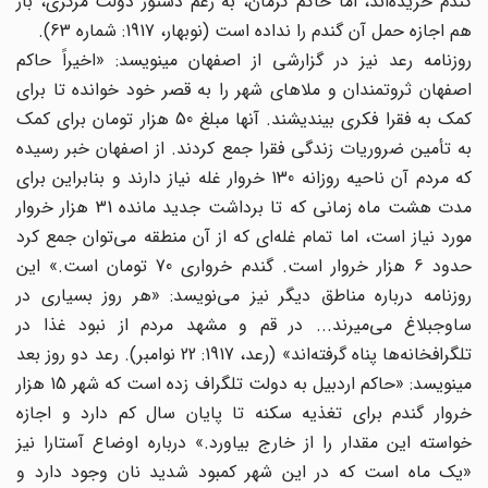
گندم خریده‌‌اند، اما حاکم کرمان، به رغم دستور دولت مرکزی، باز
هم اجازه حمل آن گندم را نداده است (نوبهار، 1917: شماره 63).
روزنامه رعد نیز در گزارشی از اصفهان مینویسد: «اخیراً حاکم
اصفهان ثروتمندان و ملاهای شهر را به قصر خود خوانده تا برای
کمک به فقرا فکری بیندیشند. آنها مبلغ 50 هزار تومان برای کمک
به تأمین ضروریات زندگی فقرا جمع کردند. از اصفهان خبر رسیده
که مردم آن ناحیه روزانه 130 خروار غله نیاز دارند و بنابراین برای
مدت هشت ماه زمانی که تا برداشت جدید مانده 31 هزار خروار
مورد نیاز است، اما تمام غله‌‌ای که از آن منطقه می‌‌توان جمع کرد
حدود 6 هزار خروار است. گندم خرواری 70 تومان است.» این
روزنامه درباره مناطق دیگر نیز می‌‌نویسد: «هر روز بسیاری در
ساوجبلاغ می‌‌میرند... در قم و مشهد مردم از نبود غذا در
تلگرافخانه‌ها ‌‌پناه گرفته‌اند» (رعد، 1917: 22 نوامبر). رعد دو روز بعد
مینویسد: «حاکم اردبیل به دولت تلگراف زده است که شهر 15 هزار
خروار گندم برای تغذیه سکنه تا پایان سال کم دارد و اجازه
خواسته این مقدار را از خارج بیاورد.» درباره اوضاع آستارا نیز
«یک ماه است که در این شهر کمبود شدید نان وجود دارد و