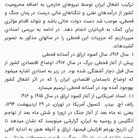
ترکیب اشغال ایران توسط نیروهای خارجی به اضافه محرومیت
کشور از درآمدهای نفتی و تنگناهای مالی درست در زمان جنگ و
قحطی، موجب شد دست دولت خالی باشد و نتواند اقدام مؤثری
برای کمک به قربانیان انجام دهد. در ادامه به بررسی اسنادی
میپردازیم که جزییات این قحطی را در سالهای مذکور به تصویر
کشیدهاند.
1. سال 1916، سال کمبود ارزاق در آستانه قحطی
پیش از آغاز قحطی بزرگ در سال 1917، اوضاع اقتصادی کشور از
سال قبل دچار آشفتگی شده بود. در زیر به اسنادی اشاره میشود
که اوضاع نابسامان اقتصادی ایران را که در اثر اشغال کشور
بهوجود آمده بود در آستانه قحطی ترسیم میسازد.
1.1. اسناد امریکایی از آغاز کمبود ارزاق در سال 1915 و 1916
رالف اچ. بیدر، کنسول آمریکا در تهران، در 29 اردیبهشت 1294،
یعنی نه ماه بعد از آغاز جنگ در اروپا و شش ماه بعد از تهاجم
انگلیس و روسیه به ایران، گزارشی مینویسد که نشان میدهد تا
آن تاریخ بهرغم افزایش قیمتها، ارزاق و آذوقه هنوز به اندازه کافی
وجود داشته است. او تأثیر جنگ بر قیمت ‌‌محصولات وارداتی و