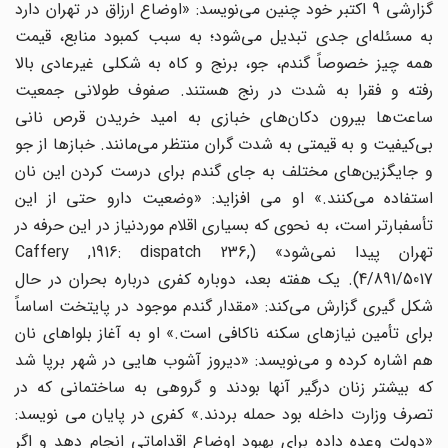
گزارشی 9 اکتبر خود چنین می‌‌نویسد: «اوضاع ارزاق در تهران دارد
به مسئله‌‌ای جدی تبدیل می‌‌شود؛ به سبب کمبود منابع، قیمت
همه چیز خصوصاً گندم، جو، برنج و کاه به شکلی غیرعادی بالا
رفته و فقرا به شدت در رنج هستند. صفوف طولانی جمعیت
ساعت‌ها ‌‌بیرون دکان‌های ‌‌خبازی به امید خریدن قرص نانی
بی‌کیفیت و به قیمتی به شدت گران منتظر می‌‌مانند. خبازها از جو
و جایگزین‌های ‌‌مختلف به جای گندم برای درست کردن این نان
استفاده می‌‌کنند.» او می افزاید: «وضعیت دارو حتی از این
تأسفبارتر است، به نحوی که بسیاری اقلام موردنیاز در این حرفه در
تهران پیدا نمی‌‌شود» (Caffery ,1916: dispatch 236,
4/891/5017). یک هفته بعد، دوباره کفری درباره بحران در حال
شکل ‌گیری گزارش می‌‌کند: «مقدار گندم موجود در پایتخت اساساً
برای تأمین نیازهای سکنه ناکافی است.» او به آغاز بلواهای نان
هم اشاره کرده و می‌‌نویسد: «دیروز آشوب‌ هایی در شهر برپا شد
که بیشتر زنان درگیر آنها بودند و گروهی به ساختمانی که در
تصرف وزارت داخله بود حمله بردند.» کفری در پایان می‌‌ نویسد:
«دولت وعده داده برای بهبود اوضاع اقداماتی انجام دهد و اگر