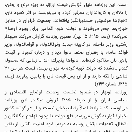
است. این روزنامه دلیل افزایش قیمت ارزاق، به ویژه برنج و روغن،
را دلالان و کاروانداران معرفی کرده و می‌‌نویسد در اثر کمبود نان،
«خبازها موقعیتی حسدبرانگیز یافته‌‌اند، جمعیت فراوان در مقابل
خبازی‌ها ‌‌جمع می‌‌شوند و دولت هیچ اقدامی برای بهبود اوضاع
نمی‌‌کند» (رعد، 1295: 15 تیر). همین روزنامه گزارش می‌‌کند سپهدار
رشتی، وزیر داخله، در کابینه جدید وثوقالدوله، و قوامالدوله، وزیر
فوائد عامه، با رهبران صنف نانوا دیدار و درباره کمبود و قیمت
بالای نان مذاکره کرده‌اند. نانواها پذیرفته ‌اند ‌‌تا زمانی که محموله
گندم یادشده که دولت تهیه کرده به تهران برسد، قیمت هر من 30
شاهی را نگه دارند و از آن پس قیمت نان را پایین بیاورند (رعد،
1295: شماره 243).
روزنامه نوبهار در شماره نخست وخامت اوضاع اقتصادی و
سیاسی ایران را از خرداد 1295 گزارش میکند. این روزنامه
می‌‌نویسد که شرایط اصلاً رضایتبخش نیست و از هر گوشه کشور
اخبار ناگوار به گوش می‌‌رسد. فلج دولت با وجود تهاجم بیگانگان و
اشغال، تعدیات ارتش روسیه به مردم، نبود امنیت ناشی از نقض
قانون و نظم و افزایش راهزنی در جاده‌ها باعث توقف تجارت