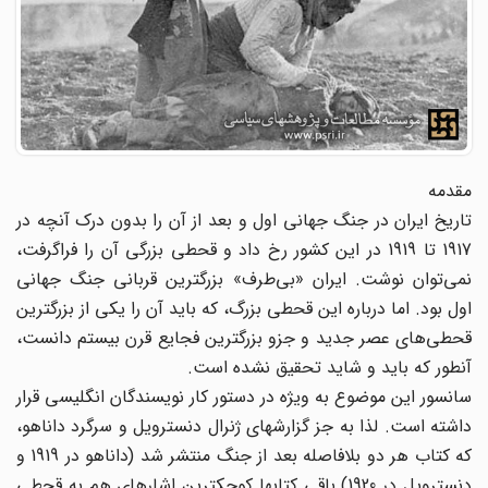
مقدمه
تاریخ ایران در جنگ جهانی اول و بعد از آن را بدون درک آنچه در
1917 تا 1919 در این کشور رخ داد و قحطی بزرگی آن را فراگرفت،
نمی‌‌توان نوشت. ایران «بی‌طرف» بزرگترین قربانی جنگ جهانی
اول بود. اما درباره این قحطی بزرگ، که باید آن را یکی از بزرگترین
قحطی‌های ‌‌عصر جدید و جزو بزرگترین فجایع قرن بیستم دانست،
آنطور که باید و شاید تحقیق نشده است.
سانسور این موضوع به ویژه در دستور کار نویسندگان انگلیسی قرار
داشته است. لذا به جز گزارشهای ژنرال دنسترویل و سرگرد داناهو،
‌‌که کتاب هر دو بلافاصله بعد از جنگ منتشر شد (داناهو در 1919 و
دنسترویل در 1920) باقی کتابها کوچکترین اشارهای هم به قحطی