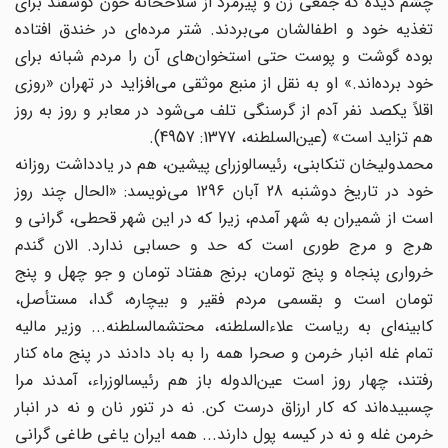
چشم دیده که جمعی زن و پیرمرد از سلاخخانه خون گوسفند برای
تغذیه خود و اطفالشان می‌‌بردند. شتر مرده‌‌ای در خندق افتاده
بوده گوشت و پوست حتی استخوان‌های ‌‌آن را مردم شبانه برای
خود برده‌اند.» او به نقل از منبع موثقی می‌‌افزاید در تهران «روزی
اقلاً یکصد نفر آدم از گرسنگی تلف می‌‌شود در معابر و روز به روز
هم تزاید است» (عین‌السلطنه، 1377: 4957).
محمدولیخان تنکابنی، رئیسالوزرای پیشین، هم در یادداشت روزانه
خود در تاریخ دوشنبه 28 آبان 1296 می‌‌نویسد: «الحال چند روز
است از شمیران به شهر آمدم، زیرا که در این شهر قحطی، گرانی و
هرج و مرج طوری است که حد و حسابی ندارد. الان گندم
خرواری پنجاه و پنج تومان، برنج هفتاد تومان و جو چهل و پنج
تومان است و بقسمی مردم فقیر و بیچاره، گدا، مستأصل،
کابینه‌‌ای به ریاست علاءالسلطنه، محتشمالسلطنه... وزیر مالیه
تمام غله انبار خرمن و صحرا همه را به باد دادند در پنج ماه کنار
رفتند، چهار روز است عین‌الدوله باز هم رئیسالوزراء، آمدند مرا
چسبیده‌اند ‌‌که کار ارزاق درست کن. نه در تنور نان و نه در انبار
خرمن غله و نه در کیسه پول دارند... همه ایران یاغی طاغی گرانی