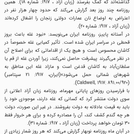
گذاشته‌اند ‌‌که کمک بفرستد (زبان آزاد ، 1917: شماره 18). همین
روزنامه چند روز بعد گزارش می‌‌کند که حدود چهار هزار نفر در
اعتراض به اوضاع نان عمارات دولتی زنجان را اشغال کرده‌اند
(زبان آزاد ، 1917: شماره 20).
در آستانه پاییز، روزنامه ایران می‌‌نویسد: «نبود غله باعث بروز
قحطی در سراسر ایران شده است. تأثیر کمیابی غله خصوصاً در
کاشان محسوس است و هیچ یک از اقداماتی که برای اصلاح آن
در نظر می‌‌گیرند پیشرفت حاصل نمی‌‌کند، زیرا آوردن غله از قم یا
سلطان‌آباد به کاشان قدغن است و مازاد غله این مناطق به
شهرهای شمالی حمل می‌‌شود»(ایران، 1917: 21 سپتامبر)
(Caldwell, 1917: 891.00/920).
با فرارسیدن روزهای پایانی مهرماه، روزنامه زبان آزاد اعلانی از
سوی دولت منتشر کرد که کسانی که غله دارند، موجودی خود را
باید به قیمت عادلانه به دولت بفروشند. در غیر این صورت، دولت
هر چه گندم کشف کند، آن را مصادره کرده و برای هر خروار فقط
30 تومان خواهد پرداخت (زبان آزاد ، 1917: شماره 31).
در آبان ماه روزنامه نوبهار گزارش می‌‌کند که هر روز شمار زیادی از