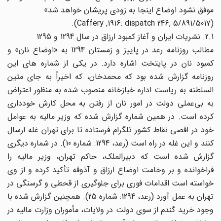
موفق نشود اوضاع اینجا به زودی پریشان خواهد شد»
(Caffery ,1916: dispatch 246, 5/891/5017).
2.1. نشریات ایران و آغاز کمبود ارزاق در سال 1294 و 1295
مطالب روزنامه رعد در پاییز و زمستان 1294 به «اوضاع نان» و
کمبود نان در پایتخت اشاره دارد. در یکی از شماره های این
روزنامه گزارش شده بود که محمدخان، که اخیراً به جای متین
السلطنه به ریاست اداره خبازخانه منصوب شده به منظور اعتراض
به بی‌عملی دولت در امور نان از رفتن به محل کارش خودداری
کرده است. در همین شماره گزارش شده که وزیر مالیه به عوامل
خود در اقصی نقاط کشور تلگرام فرستاده تا برای تهران غله ارسال
کنند و این غله در راه است (رعد، 1294: شماره 10). در شماره دیگری
گزارش شده است که دبیرالملک، حاکم تهران، وزیر مالیه را
فراخوانده و بر وخامت اوضاع ارزاق و آذوقه تأکید کرده و از وی
خواسته است اقدامات فوری برای جلوگیری از قحطی و گرسنگی در
تهران به عمل آورد (رعد، 1294: شماره 25). همچنین گزارش شده با
وجود خرید گندم از سوی دولت در ولایات، مأموران وزارت مالیه در