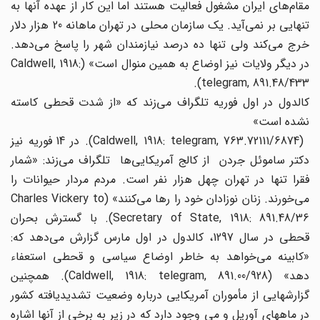
مقام‌های ‌‌ایران مشغول فعالیت هستند اما این کار از عهده آنها به
تنهایی بر نمی‌‌آید. یک سازمان محلی در تهران ماهانه 20 هزار دلار
خرج می‌‌کند ولی تنها ده درصد نیازمندان شهر را پاسخ می‌‌دهد.
در دیگر ولایات نیز اوضاع به همین منوال است» (Caldwell, 1918:
telegram, 891.48/433).
کالدول در اول فوریه تلگراف می‌‌زند که «از شدت قحطی کاسته
نشده است»
(Caldwell, 1918: telegram, 763.72111/6874). در 14 فوریه نیز
دکتر ساموئل جردن از کالج آمریکایی‌ها ‌‌تلگراف می‌‌زند: «شمار
فقرا تنها در تهران چهل هزار نفر است. مردم مردار حیوانات را
می‌‌خورند. زنان نوزادان خود را رها می‌‌کنند» (Charles Vickery to
Secretary of State, 1918: 891.48/36). با گسترش بحران
قحطی در سال 1297، کالدول در اول مارس گزارش می‌‌دهد که:
«کابینه می‌‌خواهد به خاطر اوضاع سیاسی و قحطی استعفاء
دهد» (Caldwell, 1918: telegram, 891.00/928). همچنین
گزارشهایی از مأموران آمریکایی درباره وضعیت تشدیدیافته کشور
در ماههای آوریل و می وجود دارد که در زیر به برخی از آنها اشاره