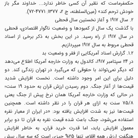
حکمفرماست که نظیر آن کسی خاطر ندارد... خداوند مگر باز
خودش ترحم کند» (عین‌السلطنه، ج 2، 1377: 4771-72).
2. سال 1917 و آغاز نخستین سال قحطی
با گذشت یک سال از کمبودها و وضعیت ناگوار اقتصادی، قحطی
در سال 1917 از راه رسید. در این بخش به ذکر برخی از اسناد
قحطی مربوط به سال 1917 میپردازیم.
1.2. گزارش اسناد آمریکایی از فقر و وضعیت بد
در 24 سپتامبر 1917، کالدول به وزارت خارجه آمریکا اطلاع می‌‌دهد
که دیگر نمی‌‌تواند با حقوقی که می‌‌گیرد در تهران زندگی کند. دو
دلیل برای این امر وجود داشته است. نخست افزایش شدید
قیمت‌ها ‌‌از آغاز جنگ. دوم رسیدن ارزش قران به حدود 19 سنت؛
در حالی که وزارت خارجه آمریکا همان نرخ پیش از جنگ یعنی
75/8 سنت به ازای هر قران را در نظر داشته است. همچنین
قیمت‌ها نیز ‌‌به شدت افزایش یافته بود: «در ایران از معیار نقره
استفاده می‌‌شود، جنگ باعث شده قیمت نقره به قران تا دو برابر
معمول افزایش یابد، اما قدرت خرید قران، به خاطر افزایش
هنگفت ارزش همه اقلام، تنها 25% چیزی است که سه سال پیش