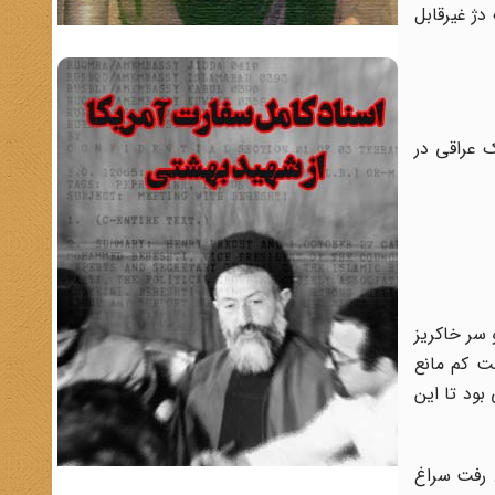
دژ غیرقابل
 عراقی در
 سر خاکریز
ست کم مانع
بود تا این
. رفت سراغ