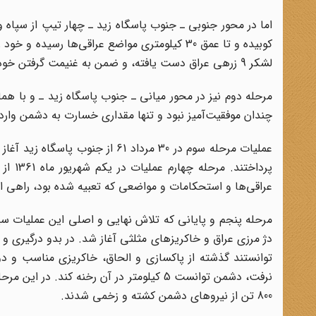
اما در محور جنوبی ـ جنوب پاسگاه زید ـ چهار تیپ از سپا
کوبیده و تا عمق 30 کیلومتری مواضع عراقی‌ها رسی
لشکر 9 زرهی عراق دست یافته، و ضمن به غنیمت گرفتن خودروی تویوتای فرماندهی، قرارگاه را منهدم کنند.
چندان موفقیت‌آمیز نبود و تنها مقداری خسارت به دشمن وارد‌
عملیات مرحله سوم در 30 مرداد 61
پرداخ
عراقی‌ها و استحکامات و مواضعی که تعبیه شده بود، راهی ا
دژ مرزی عراق و خاکریزهای مثلثی آغاز شد. در بدو درگیری و
توانستند گذشته از پاکسازی و الحاق، خاکریزی مناسب و دو
800 تن از نیروهای دشمن کشته و زخمی شدند.