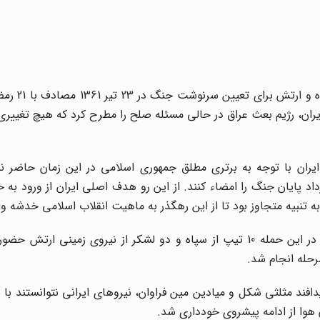
ران، رژیم بعث عراق در حالى مسئله صلح را مطرح کرد که هیچ تغییر
یران با توجه به برترى مطلق جمهورى اسلامى در این زمان حاضر نب
داد پایان جنگ را امضاء کنند. از این رو هدف اصلى ایران از ورود به 
ه تنبیه متجاوز بود تا از این رهگذر به ماهیت انقلاب اسلامى خدشه وا
این عملیات منطقه عملیاتی شلمچه در شرق بصره آغاز شد. در این حمله 10 تیپ از سپاه و دو لشکر از نیروی زمین
فند مثلثی شکل و میادین مین فراوان، نیروهای ایرانی نتوانستند ب
هوا از ادامه پیشروی خودداری شد.