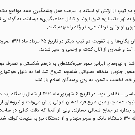
ه و دو تیپ از ارتش توانستند با سرعت عمل چشمگیری همه مواضع دشم
ده و خود را به نهر «کتیبان» شرق اروند و کانال «ماهیگیری» برسانند، به گونه‌ای ک
مرحله دوم نیز در محور میانی ـ جنوب پاسگاه زی
 آمد و شماری از آنان کشته و زخمی و اسیر شدند.
 از جنوب پاسگاه زید آغاز شد و نیروهای ایرانی بطور خیره‌کننده‌ای به درهم شکستن و تص
تند. مرحله چهارم عملیات در یکم شهریور ماه 1361 از محور جنوبی منطقه عملیاتی شلمچه شروع شد اما به دلیل 
ز خط نخست دشمن، به روی رزمندگان اسلام باز نشد .
مرحله پنجم و پایانی که تلاش نهایی و اصلی این عملیات سیاسی ـ نظامی بود، در تاریخ 6 شه
 نبرد، همه چیز طبق طرح فرماندهان ایرانی پیش می‌رفت و نیروهای ا
 جداره در جناح شمالی بسازند. ولی از آنجا که دقت کافی در ساخت 
نرفت، دشمن توانست 5 کیلومتر در آن رخنه کند. در این مرحله 130 دستگاه تانک و نفربر منهدم و 11 دست