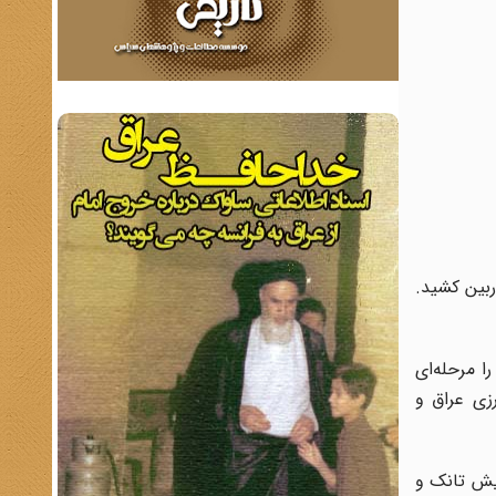
ربین کشید.
ا مرحله‌ای
زی عراق و
یش تانک‌ و