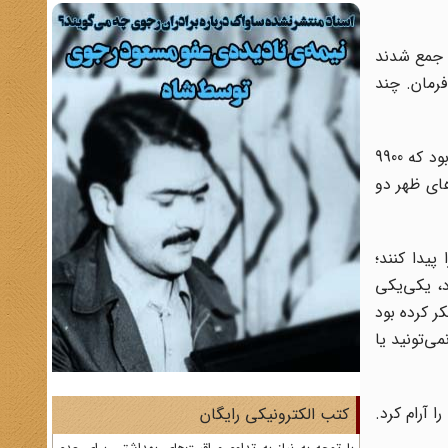
ا جمع شدند
رمان. چند
راننده خسته، زخمی که شد، به عقب فرستادندش. بقیه زدن خاکریز را ادامه دادند. سخت بود. نزدیک ده کیلومتر طول کل خاکریز بود که 9900
های ظهر دو
پیدا کنند؛
، یکی‌یکی
ر کرده بود
ی‌تونید یا
 آرام کرد.
کتب الکترونیکی رایگان