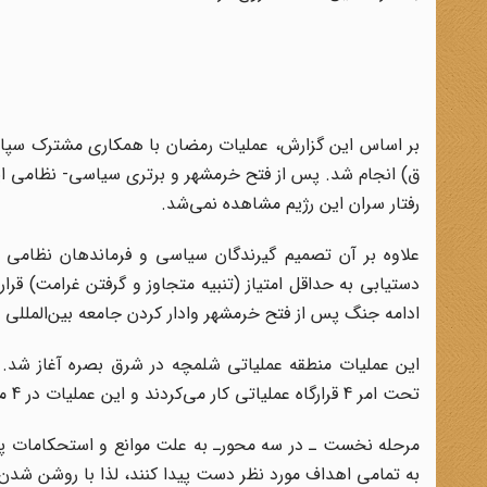
ق) انجام شد. پس از فتح خرمشهر و برترى سیاسى- نظامى ای
رفتار سران این رژیم مشاهده نمى‌شد.
علاوه بر آن تصمیم گیرندگان سیاسى و فرماندهان نظامى ا
دستیابى به حداقل امتیاز (تنبیه متجاوز و گرفتن غرامت) قرار
ادامه جنگ پس از فتح خرمشهر وادار کردن جامعه بین‌المللى ب
تحت امر 4 قرارگاه عملیاتی کار می‌کردند و این عملیات در 4 مرحله انجام شد.
مرحله نخست ـ در سه محورـ به علت موانع و استحکامات پدا
به تمامی اهداف مورد نظر دست پیدا کنند، لذا با روشن شدن 