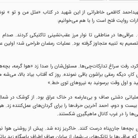
هیداحمد کاظمی خاطراتی از این شهید در کتاب «مثل من و تو » نو
رات روایت فتح است را با هم می‌خوانیم:
راقی‌ها در مناطقی تا نوار مرز عقب‌نشینی تاکتیکی کردند. صدام 
صمیم به تنبیه متجاوز گرفته بود. عملیات رمضان طراحی شد؛ اولین عم
رد، رفت سراغ تدارکات‌چی‌ها. مسئول‌شان را صدا زد «هوا گرمه، بچه‌
 کار، دیگه رمقی براشون باقی نمونده. روز که آفتاب بیاد بالا، می‌شه
کنید و اول وقت برسونید به نیروهای توی خط.»
 عملیاتی دشتی صاف و بی‌عارضه در خاک عراق بود. از کوشک در شمال
یست و دوم، احمد آخرین حرف‌ها را برای گردان‌های عمل‌کننده زد. هو
قی‌ها را در غرب کانال ماهیگیری شکستند.
 بچه‌ها جان‌پناه درست کنند. خاکریز زده شد. پیش از روشنی هوا ن
ه عراقی‌ها با تانک‌های بی‌شمار از بیابان صاف اطراف پاسگاه زید پات