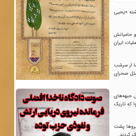
شته «یحیی
و حامیانش
لیات ایران
ها از سرشب
 مثل صحرای
 جبهه‌های
ا که تاریک
یروها پشت
ک کردند.