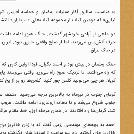
به مناسبت سالروز آغاز عملیات رمضان و حماسه آفرینی ش
نیازی» که دومین کتاب از مجموعه کتاب‌های «سرداران» انتشا
دو ماهی از آزادی خرمشهر گذشت. جنگ هنوز ادامه داشت. ع
حرف آتش‌بس می‌زدند، اما از صلح واقعی خبری نبود. ایران ت
در خاک عراق.
جنگ رمضان در پیش بود و احمد نگران. فردا اولین کاری که ک
که راه می‌افتند، تا نزدیک صبح راه می‌رن. وقتی می‌رسند پای
کربلا. هر چی می‌تونید کلمن جور کنید. کلمن‌ها رو پر از یخ 
گرمای جنوب در تیرماه به بالاترین درجه می‌رسید. منطقه
جنوب شروع می‌شد و تا دهانه‌ اروندرود ادامه داشت. غروب ب
شد، گردان‌ها راه افتادند. در همان مرحله‌ اول، خط مقدم عرا
احمد به بچه‌های مهندسی رزمی گفت که با زدن خاکریز برای
خاکریز جای گرفتند. دو سه ساعت از استقرارشان نگذشته بود ک