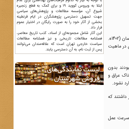
با توجه به نیاز به تداوم مراقبت‌های بهداشتی برای عدم
ابتلا به ویروس کووید 19 و برای کمک به قطع زنجیره
شیوع آن، مؤسسه مطالعات و پژوهش‌های سیاسی
جهت تسهیل دسترسی پژوهشگران در ایام قرنطینه
بخشی از آثار خود را به صورت رایگان در اختیار عموم
قرار داد.
این آثار شامل مجموعه‌ای از اسناد، کتب تاریخ معاصر،
بر اساس این گزارش، عملیات رمضان با همکارى مشترک سپاه و ارتش براى تعیین سرنوشت جنگ در 23 تیر 1361 مصادف با 21 رمضان (1402ه.
فصلنامه‌ مطالعات تاریخی و نیز فصلنامه مطالعات
سیاست خارجی تهران است که علاقه‌مندان می‌توانند
ى در ماهیت
پس از ثبت نام، به آن دسترسی یابند.
ودند بدون
خاک عراق و
رد نشود.
ی ارتش حضور داشتند که
ا سرعت عمل