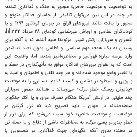
به «وضعیت و موقعیت خاص» مجبور به جنگ و فداکاری شدند؛
هر چند در این بین می‌توان تلفیقی از حامیان فداکار متوقع و
مجبور را یافت مانند نیروهای قزاق در جریان کودتای 1299 و یا
کودتاگران نظامی و اوباش غیرنظامی کودتای 28 مرداد 1332[1]،
افسران و سربازان ارتش شیلی درکودتا علیه آلنده، که با آنکه برای
رسیدن به یک هدف مهم سیاسی و نظامی بدون قصد فداشدن
وارد عرصه مبارزه قهرآمیز و مخاطره‌آمیز شدند، اما، واقعیت این
است که به عنوان نیروهای فداکار، موفق به تأثیرگذاری در حفظ و
یا تغییر وضع موجود شده‌اند؛ و هر چند تلقی و اطمینان و امید به
پیروزی و سیطره بر دشمن و کسب غنایم، بسیاری را به موقعیت
«پذیرش ریسک خطر مرگ» می‌رساند ـ همانند حضور سربازان
چند ملیتی در ارتش آمریکا هنگام تصرف عراق و یا اکثر جنگهای
سلطه‌طلبانه در جهان ـ باید تصریح کرد که قرار گرفتن در
«وضعیت و موقعیت خاص» خود سبب می‌شود که برای فرار از
خطر جدی‌تر یعنی مرگ، به مخاطرات ناشی از دفاع و یا حمله تن
در ‌دهند؛ بدون آنکه انگیزه‌ای جهت فداکاری در همسویی با