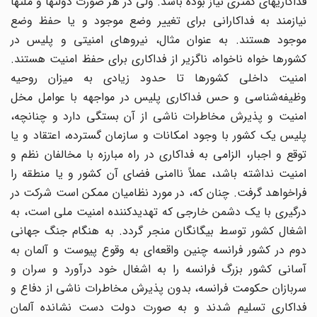
فداکاریهای کمتری نیاز بوده باشد. ولی در هر صورت دولتها و ملتها
نیازمند به فداکارانی برای تغییر وضع موجود و یا حفظ وضع
موجود هستند. به عنوان مثال، نیروهای امنیتی و پلیس در
کشورها خواه ناخواه، ناگزیر از فداکاری برای حفظ امنیت هستند.
امنیت داخلی کشورها تا حدود زیادی به میزان روحیه
وظیفه‌شناسی و حس فداکاری پلیس در مواجهه با عوامل مخل
امنیت و پذیرش مخاطرات ناشی از آن بستگی دارد و چنانچه،
پلیس یک کشور با وجود امکانات و سازمان گسترده، اعتقاد و یا
توقع و اجبار، الزامی به فداکاری در راه مبارزه با مخالفان نظم و
امنیت نداشته باشد، عملاً ناامنی فضای آن کشور و یا منطقه را
فراخواهد گرفت. چنان که، در مورد نظامیان ممکن است شرکت در
درگیری با یک دشمن خارجی که تهدیدکننده امنیت ملی است، به
اشغال کشور توسط بیگانگان منجر گردد. به هنگام جنگ جهانی
دوم در کشور فرانسه چنین واقعه‌ای به وقوع پیوست و آلمان به
آسانی کشور بزرگ فرانسه را به اشغال خود درآورد و سران و
سربازان حکومت فرانسه، بدون پذیرش مخاطرات ناشی از دفاع و
فداکاری تسلیم شدند و به صورت دولت دست نشانده آلمان