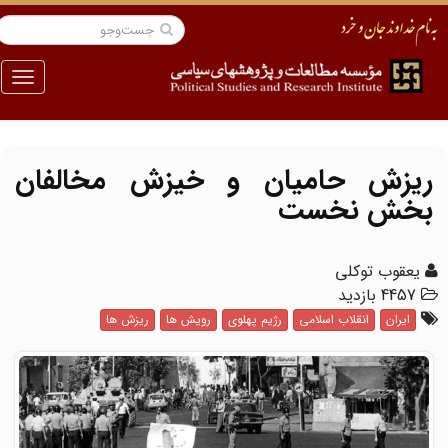
منو
ریزش حامیان و خیزش مخالفان
بخش نخست
یعقوب توکلی
4457 بازدید
ایران
انقلاب اسلامی
رژیم پهلوی
رویش ها
ریزش ها