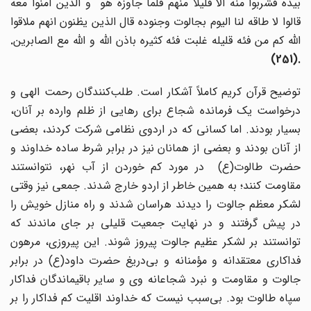
بیده فشربوا منه الا قلیلا منهم فلما جاوزه هو و الذین آمنوا معه
قالوا لا طاقه لنا الیوم بجالوت وجنوده قال الذین یظنون انهم ملاقوا
الله کم من فئه قلیله غلبت فئه کثیره باذن الله و الله مع الصابرین
.
(251).
توضیح قرآن کریم کاملاً آشکار است. طلب‌کنندگان رحمت الهی و
درخواست یک فرمانده شجاع برای رهایی از ظلم وارده بر آنان،
بسیار بودند. اما کسانی که در اردوی نظامی شرکت کردند، بعضی
از آنان بودند و بعضی از همانان نیز در برابر شرط ساده خداوند و
حضرت طالوت(ع) ‌ در مورد کم خوردن از آب نهر، نتوانستند
مقاومت کنند؛ به همین خاطر از اردو خارج شدند. جمعی نیز وقتی
لشکر معظم جالوت را دیدند هراسان شدند و راه منازل خویش را
در پیش گرفتند و در نهایت جمعیت قلیلی بر جای ماندند که
توانستند بر لشکر عظیم جالوت پیروز شوند. این پیروزی، مرهون
فداکاری معتقدانه و مؤمنانه و بی‌دریغ حضرت داود(ع)‌ در برابر
جالوت و مقاومت و نبرد شجاعانه وی و سایر باقیماندگان فداکار
سپاه طالوت بود. بی‌سبب نیست که خداوند اقلیت کم فداکار را بر