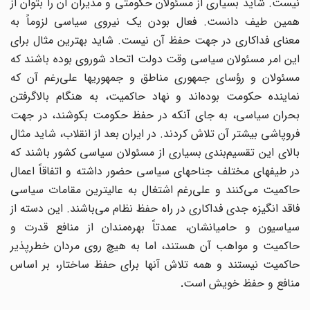
نیست. شاید بسیاری از مسئولان حکومتی و مدیران آن را بتوان از
همین طیف دانست. فعال بودن یک نیروی سیاسی لزوماً به
معنای فداکاری در جهت حفظ آن نیست. شاید بهترین مثال برای
این امر مسئولان سیاسی وقت دولت اتحاد شوروی بوده باشند که
سئولان و رؤسای جمهوری مناطق و جمهوریها علی
رغم آن که
نماینده حکومت بوده‌اند و نهاد حاکمیت، به هنگام بالاگرفتن
بحران سیاسی، به جای آنکه در حفظ حکومت بکوشند، در جهت
فروپاشی بیشتر آن تلاش کردند. در ایران بعد از انقلاب، شاید مثال
بالای این تقسیم‌بندی بسیاری از مسئولان سیاسی کشور باشند که
در طیفهای مختلف جناحهای سیاسی حضور داشته و اتفاقاً اعمال
حاکمیت می‌کنند و علی
رغم اشتغال به عالیترین مقامات سیاسی
فاقد انگیزه جدی فداکاری در راه حفظ نظام می‌باشند. این دسته از
سیاسیون و حامیانشان، عمدتاً بهره‌مندان از منافع قدرت و
حاکمیت و مواهب آن هستند، اما به هیچ روی مردان خطرپذیر
حاکمیت نیستند و همه تلاش آنها برای حفظ ساختار، بر اساس
منافع و حفظ خویش است
.