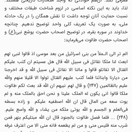
معرفی کنند. آن
هم حوادثی که واجد افتخارات تاریخی هستند.
لذا،‌ باید به این نکته اساسی در لزوم شناخت طبقات مختلف و
نسبت حمایت آنان توجه داشت تا نقش همگان را در یک حادثه
ملی، به صورت یک تعریف کلی واحد توضیح ندهیم. چنانچه
خداوند در سوره بقره، در توضیح اصحاب حضرت یوشع نبی(ع) و
اصحاب حضرت طالوت می‌فرماید
:
الم تر الی الـملأ من بنی اسرائیل من بعد موسی اذ قالوا لنبی لهم
ابعث لنا ملکا نقاتل فی سبیل الله قال هل عسیتم ان کتب علیکم
القتال الا تقاتلو قالوا و مالنا الا نقاتل فی سبیل الله و قد اخرجنا
من دیارنا وابنائنا فلما کتب علیهم القتال تولوا الا قلیلا منهم والله
علیم بالظالمین (247) و قال لهم نبیهم ان الله قد بعث لکم طالوت
ملکا قالوا انی یکون له الملک علینا و نحن احق بالملک منه و لم
یوت سعه من المال قال ان الله اصطفیه علیکم و زاده بسطه
فی‌العلم و الجسم و الله یوتی ملکه من یشاء و الله واسع علیم.
(248) ... فلما فصل طالوت بالجنود قال ان‌ الله مبتلیکم بنهر فمن
شرب منه فلیس منی و من لم یطعمه فانه منی الا من اغترف غرفه