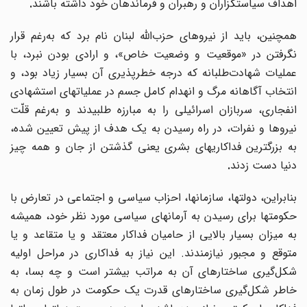
اهداف سیاستگزاران و رهبران و فرماندهان خود داشته باشند
.
همچنین، باید از نیروهای حزب‌الله لبنان نام برد که به
رغم قرار
نگرفتن در «موقعیت و وضعیت خاص»، و ارادی بودن نبرد، با
عملیات شهادت
طلبانه که درجه خطرپذیری آن بسیار زیاد بود، و
انتخاب آگاهانه مرگ و انهدام کامل جسم در عملیاتهای استشهادی
انفجاری، سربازان اسرائیلی را به مبارزه طلبیدند و به
رغم قلّت
نیروها و نفرات، در راه رسیدن به یک هدف از پیش تعیین شده،
به بزرگترین فداکاریهای بشری یعنی گذشتن از جان و همه چیز
دنیا دست زدند
.
بنابراین، دولتها، سازمانها، احزاب سیاسی و اجتماعی در تعارض با
حکومتها برای رسیدن به آرمانهای سیاسی مورد نظر خود، همیشه
به میزان بسیار بالایی از حامیان فداکار معتقد و یا متقاعد و یا
متوقع و مجبور نیازمندند. این نیاز به فداکاری در مراحل اولیه
شکل‌گیری ساختارهای آن به مراتب بیشتر است و چه بسا، به
خاطر شکل‌گیری ساختارهای قدرت یک حکومت در طول زمان به