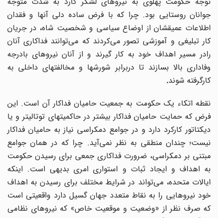
توجه حکومت پهلوی به نیروهای لشکر گارد به شدت متوجه
جوانان روستایی بود. چرا که با فرض ساده دلی آنها و فقدان
اطلاعات عمیقشان از اوضاع سیاسی و شخصیت شاه، در جریان
ار تبلیغی و آموزشی تصور می
کردند که می
توانند فداکاری آنان
رادر مسیر اهداف خود به کار گیرند و از آنان نیروهای بادرجه
وفاداری بالا بسازند تا دربرابر شورشها و مخالفتهای داخلی به
کارگرفته شوند
.
نقطه اتکاء یک حکومت به جمعیت حامیان فداکار آن است. این
فرض که حمایت حامیان فداکار بیشتر در حاکمیتهای توتالیتر و یا
دیکتاتور کارکرد دارد و در جوامع دمکراسی نیاز به حامیان فداکار
نیست؛ چندان منطقی به نظر نمی‌آید. چرا که در همان جوامع
مبتنی بر دمکراسی، ضرورت فداکاری جمعی برای رسیدن حکومت
به اهداف و ایجاد ثبات و استواری امری بدیهی است. اینکه
یالات متحده، می
تواند در شرایط مختلف برای رسیدن به اهداف
خود نیروهایی را به نقاط متعدد جهان گسیل دارد واقعیتی است
که صرف نظر از «وضعیت و موقعیت خاص» که نیروهای نظامی