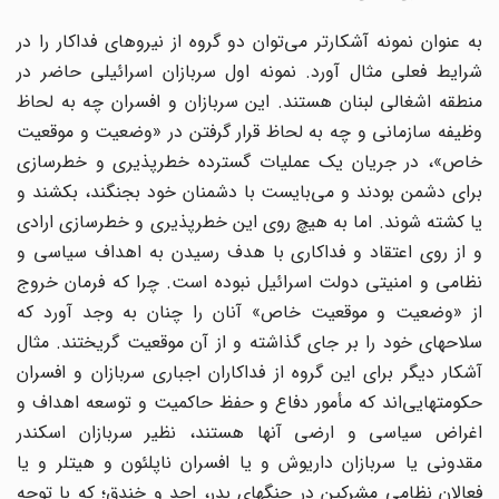
به عنوان نمونه آشکارتر می‌توان دو گروه از نیروهای فداکار را در
شرایط فعلی مثال آورد. نمونه اول سربازان اسرائیلی حاضر در
منطقه اشغالی لبنان هستند. این سربازان و افسران چه به لحاظ
وظیفه سازمانی و چه به لحاظ قرار گرفتن در «وضعیت و موقعیت
خاص»، در جریان یک عملیات گسترده خطرپذیری و خطرسازی
برای دشمن بودند و می‌بایست با دشمنان خود بجنگند، بکشند و
یا کشته شوند. اما به هیچ روی این خطرپذیری و خطرسازی ارادی
و از روی اعتقاد و فداکاری با هدف رسیدن به اهداف سیاسی و
نظامی و امنیتی دولت اسرائیل نبوده است. چرا که فرمان خروج
از «وضعیت و موقعیت خاص» آنان را چنان به وجد آورد که
سلاحهای خود را بر جای گذاشته و از آن موقعیت گریختند. مثال
آشکار دیگر برای این گروه از فداکاران اجباری سربازان و افسران
حکومتهایی
اند که مأمور دفاع و حفظ حاکمیت و توسعه اهداف و
اغراض سیاسی و ارضی آنها هستند، نظیر سربازان اسکندر
مقدونی یا سربازان داریوش و یا افسران ناپلئون و هیتلر و یا
فعالان نظامی مشرکین در جنگهای بدر، احد و خندق؛ که با توجه