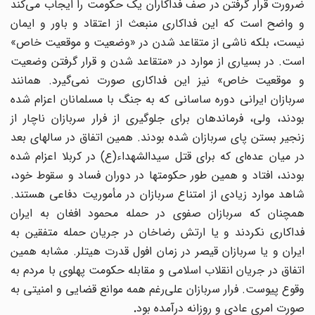
ضرورت قرار گرفتن در صف فداکاران یک حکومت را ایجاب می‌کند
و واضح است که این فداکاری منبعث از اعتقاد و باور و ایمان
نیست، بلکه ناشی از متقاعد شدن در «وضعیت و موقعیت خاص»
است. در بسیاری از موارد در «متقاعد شدن و قرار گرفتن وضعیت
و موقعیت خاص» نیز این فداکاری صورت نمی
گیرد. همانند
سربازان ایرانی دوره ساسانی که به جنگ با مسلمانان اعزام شده
بودند، ولی، فرماندهان برای جلوگیری از فرار سربازان ناچار از
زنجیر بستن پای سربازان شده بودند. همین اتفاق در سالهای بعد
در میان عده‌ای که برای قتل سید‌الشهداء(ع) در کربلا اعزام شده
بودند، افتاد و همین طور حکومتها در دوران فساد و سقوط خود،
شاهد موارد زیادی از امتناع سربازان در مأموریت دفاعی هستند.
همچنان که سربازان صفوی در حمله محمود افغان به ایران
فداکاری نکردند و یا ارتش رضاخان در جریان حمله متفقین به
ایران و یا سربازان قیصر در زمان افول قدرت هیتلر. مشابه همین
اتفاق در جریان انقلاب اسلامی و مقابله حکومت پهلوی با مردم به
وقوع پیوست. فرار سربازان علی‌رغم همه موانع قضایی و امنیتی به
صورت امری عادی و روزانه درآمده بود
.