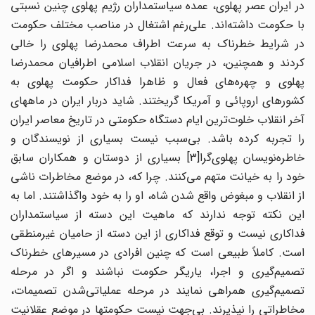
در ایران عصر پهلوی، عمده سیاستمداران رژیم پهلوی چنین نسبتی
با حکومت داشته‌اند. علی‌رغم اشتغال در مناصب مختلف حکومت
در شرایط خطرناک به سرعت اطراف محمدرضا پهلوی را خالی
کردند و همچنین، در جریان انقلاب اسلامی اطرافیان محمدرضا
پهلوی و چهره‌های فعال و ظاهرا فداکار حکومت پهلوی به
کشورهای اروپائی و آمریکا گریختند. شاید دربار ایران در ماههای
آخر انقلاب خلوت‌ترین ایام دستگاه حکومتی در تاریخ معاصر ایران
را تجربه کرده باشد. بی‌سبب نیست بسیاری از نویسندگان و
اطره‌نویسان پهلوی
گرا[3] بسیاری از دوستان و همکاران سابق
خود را به خیانت متهم می‌کنند. چرا که، در موضع مخاطرات ناشی
از انقلاب و مبغوض واقع شدن شاه، او را به خود واگذاشتند. اما به
این نکته توجه ندارند که ماهیت این دسته از سیاستمداران
فداکاری نیست و توقع فداکاری از این دسته از حامیان غیرمنطقی
است. کاملاً طبیعی است که چنین افرادی در مسیرهای خطرناک
تصمیم‌گیری و اجرا، یاریگر حکومت نباشند و اگر در مرحله
صمیم‌گیری همراهی نمایند در مرحله عملیاتی
شدن تصمیمات،
مخاطراتی را نپذیرند. بی‌جهت نیست حکومتها در موضع عقلانیت