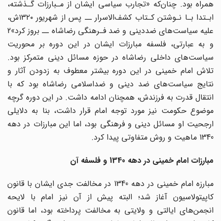
همراه بود. چنان‌که «تجارب سیاسی ایشان از مـبارزات گـذشته،
ابـتدا بـا نـوشتن کـتاب کشف‌الاسرار ــ پس از شهریور ١٣٢٠ش،
علیه سیاست‌های ضددینی و ضد فـرهنگی رضاشاه ــ بروز کرد»2
و به عبارتی، فلسفه مبارزات ایشان در این دوره بر محوریت
سیاست‌های داخلی رضاشاه در حوزه مسائل دینی متمرکز بود.
تلاش امام خمینی در این دوره بیشتر معطوف به زدودن آثار و
نتایج سیاست‌های ضد دینی و ضداسلامی رضاشاه بود که با
انتقال قدرت به فرزندش، همچنان ادامه داشت. در این دوره گرچه
موضوع حکومت نیز مورد توجه امام قرار داشت، بنا به دلایلی
ارجحیت او مسائل دینی و فرهنگی بود، اما این مبارزات در دهه
1340 ماهیت و روش متفاوتی پیدا کرد.
مبارزات امام خمینی در دهه 1340 و فلسفه آن
مبارزه امام خمینی در دهه 1340 در مخالفت جدی ایشان با قانون
کاپیتولاسیون آغاز شد؛ البته پیش از آن نیز امام با لایحه
انجمن‌های ایالتی و ولایتی به مخالفت پرداخته بود، اما قانون