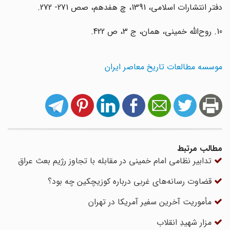
دفتر انتشارات اسلامی، 1391، چ هفدهم، صص 271- 272.
10. روح‌الله خمینی، همان، ج 3، ص 422.
موسسه مطالعات تاریخ معاصر ایران
مطالب مرتبط
تدابیر نظامی امام خمینی در مقابله با تجاوز رژیم بعث عراق
قضاوت رسانه‌های غربی درباره کوزیچکین چه بود؟
مأموریت آخرین سفیر آمریکا در تهران
مزار شهیدِ انقلاب