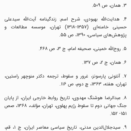
3. همان، ص 509.
4. هدایت‌الله بهبودی، شرح اسم: زندگینامه آیت‌الله سیدعلی
حسینی خامنه‌ای (1357-1318) تهران، موسسه مطالعات و
پژوهش‌های سیاسی، 1390، ص 55.
5. روح‌الله خمینی، صحیفه امام، ج 3، ص 468.
6. همان، ج 2، ص 137.
7. آنتونی پارسونز، غرور و سقوط، ترجمه دکتر منوچهر راستین،
تهران، هفته، 1363، چ دوم، ص 116.
8. عبدالرضا هوشنگ مهدوی، تاریخ روابط خارجی ایران، از پایان
جنگ جهانی دوم تا سقوط رژیم پهلوی، تهران، مؤلف، 1368، صص
151- 152.
9. سیدجلال‌الدین مدنی، تاریخ سیاسی معاصر ایران، ج 1، قم،