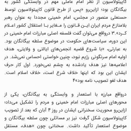
کاپیتولاسیون از نظر امام عاملی مهم در وابستگی کشور به
بیگانگان بود؛ ازاین‌رو «پس از طرح قانون کاپیتولاسیون توسط
حسنعلی منصور در مجلس، امام خمینی مجددا به عنوان رهبر
بلامنازع مردم ایران ایـن قـانون را مـغایر بـا استقلال کشور اعـلام
کـرد».3 درواقع می‌توان گفت فلسفه اصلی مبارزات امام خمینی در
این دوره، سیاست‌های حکومت در موضوع سلطه بیگانگان بود.
به عبارتی، «با شروع قضیه انجمن‌های ایالتی و ولایتی، هدف
اولیه امام سرنگونی رژیم نبود، چنین خواستی احساس نمی‌شد. در
اعلامیه‌ها نیز هدف یادشده به چشم نمی‌خورد. اول کار حرف
ایشان این بود که‌ اینها خلاف شرع است، خلاف اسلام است.
هدف لغو تصویب نامه بود»4
درواقع مبارزه با استعمار و وابستگی به بیگانگان، یکی از
محورهای اصلی مبارزات امام خمینی و مردم را تشکیل می‌داد؛
ازاین‌رو محوریت سخنرانی ایشان در روز 4 آبان که بعد از تصویب
کاپیتولاسیون شکل گرفت نیز بر مسائلی چون سلطه بیگانگان و
موضوع استعمار تأکید داشت. سخنانی چون «هدف، مستقل