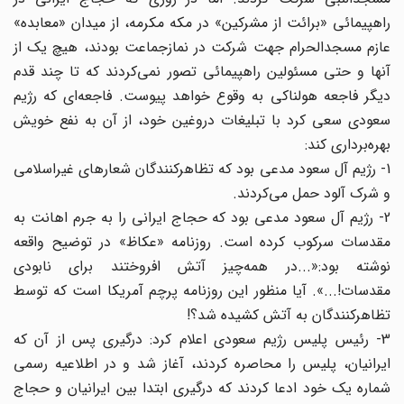
راهپیمائی «برائت از مشرکین» در مکه مکرمه، از میدان «معابده»
عازم مسجدالحرام جهت شرکت در نمازجماعت بودند، هیچ یک از
آنها و حتی مسئولین راهپیمائی تصور نمی‌کردند که تا چند قدم
دیگر فاجعه ‌هولناکی به وقوع خواهد پیوست. فاجعه‌ای که رژیم
سعودی سعی کرد با تبلیغات دروغین خود، از آن به نفع خویش
بهره‌برداری کند:
1- رژیم آل سعود مدعی بود که تظاهرکنندگان شعارهای غیراسلامی
و شرک آلود حمل می‌کردند.
2- رژیم آل سعود مدعی بود که حجاج ایرانی را به جرم اهانت به
مقدسات سرکوب کرده است. روزنامه «عکاظ» در توضیح واقعه
نوشته بود:«...در همه‌چیز آتش افروختند برای نابودی
مقدسات!...». آیا منظور این روزنامه پرچم آمریکا است که توسط
تظاهرکنندگان به آتش کشیده شد؟!
3- رئیس پلیس رژیم سعودی اعلام کرد: درگیری پس از آن که
ایرانیان، پلیس را محاصره کردند، آغاز شد و در اطلاعیه رسمی
شماره یک خود ادعا کردند که درگیری ابتدا بین ایرانیان و حجاج