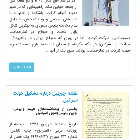
: در مراسم حج سال 1366 و دو هفته قبل
از جمعه خونین مکه، راهپیمایی که در شهر
مدینه انجام گرفت، باشکوه و نظم، و با
شعارهای اسلامی و وحدت‌بخش، به دلیل
عدم دخالت پلیس سعودی به بهترین شکل
پایان یافت، و حجاج در نمازجماعت
مسجدالنبی شرکت کردند. اما در روزی که حجاج ایرانی در راهپیمائی
«برائت از مشرکین» در مکه مکرمه، از میدان «معابده» عازم مسجدالحرام
جهت شرکت در نمازجماعت بودند، هیچ یک از آنها...
ادامه مطلب
نقشه چرچیل درباره تشکیل دولت
اسرائیل
بخشی از یادداشت‌های حییم وایزمن،
اولین رئیس‌جمهور اسرائیل
تاریخ سند: ۵ شهریور ۱۳۲۸ ترجمه از
روزنامه عربی «الصریح» چاپ نابلس؛
شماره ۲۳ مورخ ۱۹۴۹/۸/۲۷ یک فصل از