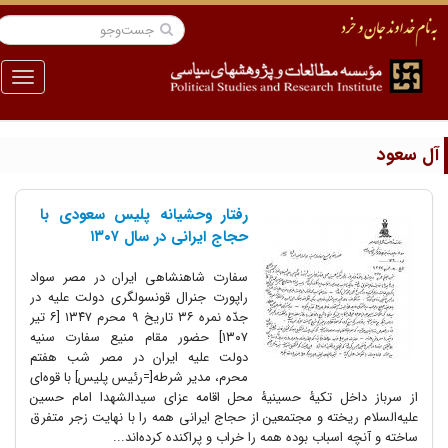
منو
ل سعود
رفتار وحشیانه پلیس سعودی با
حجاج ایرانی در سال ۱۳۰۷
سفارت شاهنشاهی ایران در مصر سواد
راپورت جنرال قونسولگری دولت علیه در
جدّه نمره ۳۶ تاریخ ۹ محرم ۱۳۴۷ [۶ تیر
۱۳۰۷] حضور مقام منیع سفارت سنیه
دولت علیه ایران در مصر شب هفتم
محرم، مدیر شرطه[=رئیس پلیس] با قوه‌ای
از سرباز داخل تکیۀ حسینیۀ محل اقامه عزای سیدالشهدا امام حسین
علیه‌السلام ریخته و مجتمعین از حجاج ایرانی همه را با نهایت زجر متفرق
ساخته و آنچه اسباب بوده همه را خراب و پراکنده کرده‌اند...