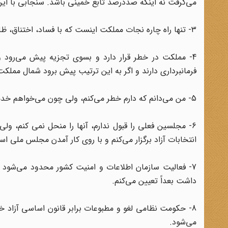
می‌گرفت نه اینکه صددرصد تابع خمینی باشد. سنجابی با این
٣- تنها راه چاره نجات مملکت اینست که با فساد، اختناق، ظلم و استبداد مبارزه شود و شخص اول مملکت نیز به این امر واقف می‌باشند.
4- مملکت در خطر قرار دارد و بسوی تجزیه پیش می‌رود و
فرمانبرداری دارند و اگر به این ترتیب پیش برود شمال مم
5- من می‌دانم که دارم خطر می‌کنم، ولی چون می‌خواهم خدمت کرده باشم و سرم را روی دست گرفته و جلو می‌آیم.
6- مجلسین فعلی را قبول ندارم، آنها را منحل نمی کنم، و
انتخابات آزاد برگزار می‌کنم و با روی کار آمدن مجلس ملی اس
7- فعالیت سازمان اطلاعات و امنیت کشور محدود می‌شود و 
داشت بعداً تعیین می‌کنم.
8- حکومت نظامی لغو و مطبوعات برابر قانون اساسی آزاد خو
می‌شود.