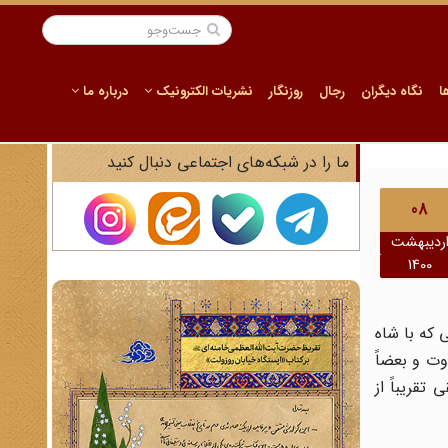
ا
نگاه دیگران
رجال
روزنگار
نشریات الکترونیک
درباره ما
ما را در شبکه‌های اجتماعی دنبال کنید
08
ردیبهشت
1400
 که با شاه
ت و بعضاً
قریباً از