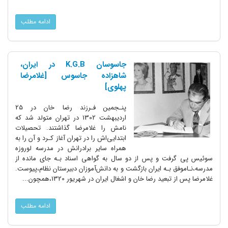
ادامه مطلب
جاسوسان K.G.B در ایران،
شاهزاده جاسوس [غلامرضا
پهلوی]
پنـجمین‌ فـرزند رضا خان در 25
اردیبهشت 1302 در تهران متولد شد که
نامش را غلامرضا‌ گذاشتند. تحصیلات
ابتدایی‌اش را در تهران آغاز کـرد و آن را به
همراه سایر‌ برادرانش در مدرسه لوروزه‌‌
سوئیس‌ پی گرفت و پس از دو سال به گواهی اسناد بـه جای مانده از
مدرسه،نـاموفق بـه ایران‌ بازگشت و به دانش‌آموزان دبیرستان نظام،پیوست.
غلامرضا پس از تبعید رضا خان و اشغال ایران‌ در شهریور 1320،همچون...
ادامه مطلب