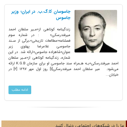
جاسوسان کا.گ.ب. در ایران؛ وزیر
جاسوس
زندگینامه‌ کوتاهی‌ از«مـیر سلطان احمد
میرفندرسکی» : در شماره سوم
فصلنامه«مطالعات‌ تاریخی»،برگی از سـند
جاسوسی غلامرضا پهلوی زیر
عنوان«شاهزاده جاسوس»ارائه شد‌. در این
شماره، زندگینامه‌ کوتاهی‌ از«مـیر سلطان
احمد میرفندرسکی»بـه هـمراه سند جاسوسی او برای سازمان K.G.B ارائه
می‌شود. میر سلطان احمد میرفندرسکی‌[1] روز اول مهر 1297 [2] در
خیابان...
ادامه مطلب
ا را در شبکه‌های اجتماعی دنبال کنید