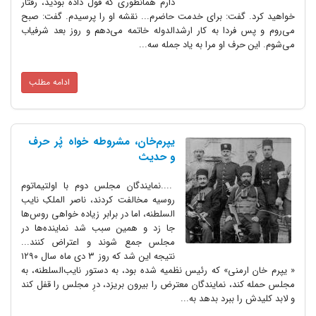
دارم همانطوری که قول داده بودید، رفتار
گفت: برای خدمت حاضرم... نقشه او را پرسیدم. گفت: صبح
فردا به کار ارشدالدوله خاتمه می‌دهم و روز بعد شرفیاب
ف او مرا به یاد جمله سه...
ادامه مطلب
یپرم‌خان، مشروطه خواه پُر حرف
و حدیث
....نمایندگان مجلس دوم با اولتیماتوم
روسیه مخالفت کردند، ناصر الملکِ نایب
السلطنه، اما در برابر زیاده خواهی روس‌ها
جا زد و همین سبب شد نماینده‌ها در
مجلس جمع شوند و اعتراض کنند...
نتیجه این شد که روز ۳ دی ماه سال ۱۲۹۰
منی» که رئیس نظمیه شده بود، به دستور نایب‌السلطنه، به
، نمایندگان معترض را بیرون بریزد، درِ مجلس را قفل کند
ا ببرد بدهد به...