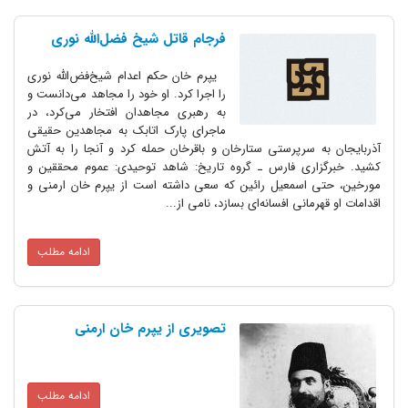
فرجام قاتل شیخ فضل‌الله نوری
یپرم خان حکم اعدام شیخ‌فض‌الله نوری
را اجرا کرد. او خود را مجاهد می‌دانست و
به رهبری مجاهدان افتخار می‌کرد، در
ماجرای پارک اتابک به مجاهدین حقیقی
 سرپرستی ستارخان و باقرخان حمله کرد و آنجا را به آتش
ری فارس ـ گروه تاریخ: شاهد توحیدی:‌ عموم محققین و
اسمعیل رائین که سعی داشته‌ است از یپرم خان ارمنی و
انی افسانه‌ای بسازد، نامی از...
ادامه مطلب
تصویری از یپرم خان ارمنی
ادامه مطلب