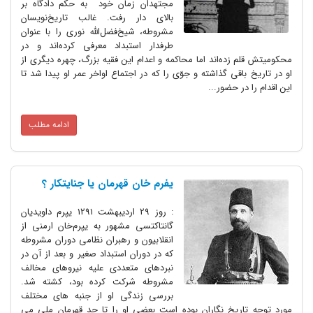
مجتهدان زمان خود به حکم دادگاه بر
بالای دار رفت. غالب تاریخ‌نویسان
مشروطه، شیخ‌فضل‌الله نوری را با عنوان
طرفدار استبداد معرفی کرده‌اند و در
زده‌اند اما محاکمه و اعدام این فقیه بزرگ، چهره دیگری از
اقی گذاشته و جوّی را که در اجتماع اواخر عمر او پیدا شد تا
ر حضور...
ادامه مطلب
یفرم خان قهرمان یا جنایتکار ؟
: روز 29 اردیبهشت 1291 یپرم داویدیان
گانتاکتسی مشهور به یپرم‌خان ارمنی از
انقلابیون و رهبران نظامی دوران مشروطه
که در دوران استبداد صغیر و بعد از آن در
نبردهای متعددی علیه نیروهای مخالف
مشروطه شرکت کرده بود، کشته شد.
بررسی زندگی او از جنبه های مختلف
ریخ نگاران بوده است بعضی او را تا حد قهرمان ملی می