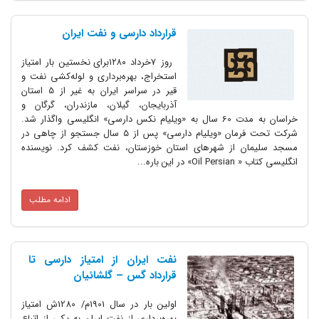
قرارداد دارسی و نفت ایران
روز ۷خرداد ۱۲۸۰برای نخستین بار امتیاز
استخراج، بهره‌برداری و لوله‌کشی نفت و
قیر در سراسر ایران به غیر از 5 استان
آذربایجان‌، گیلان‌، مازندران‌، گرگان و
خراسان به مدت 60 سال به «ویلیام نکس دارسی‌» انگلیسی واگذار شد.
شرکت تحت فرمان «ویلیام دارسی‌» پس از 5 سال جستجو از چاهی در
مسجد سلیمان از شهرهای استان خوزستان، نفت کشف کرد. نویسنده
انگلیسی کتاب « Oil Persian» در این باره...
ادامه مطلب
نفت ایران از امتیاز دارسی تا
قرارداد گس – گلشائیان
اولین بار در سال 1901م/ 1280ش امتیاز
بهره‌برداری از نفت ایران به یکی از اتباع