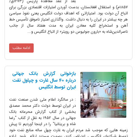
بعد از عقد معاهدۀ پاریس (1273ق/
1857م) و استقلال افغانستان، بدست آوردن امتیازات اقتصادی بزرگی برای
اتباع آن دولت بود. امتیازاتی که اهداف دولت انگلیس یعنی نفوذ سیاسی
هر چه بیشتر در ایران را به دنبال داشت. واگذاری امتیاز ناموفق تأسیس خط
آهن و استخراج کلیه معادن ایران به مدت هفتاد سال از جانب
ناصرالدین‌شاه به «بارون جولیوس دو رویتر» از اتباع انگلیس و...
ادامه مطلب
بازخوانی گزارش بانک جهانی
درباره 40 سال غارت و چپاول نفت
ایران توسط انگلیس
: در سالگرد اعلام ملی شدن صنعت نفت
در ایران توسط دولت دکتر محمد مصدق
بخشی از کتاب گزارش محرمانه بانک
جهانی در سال 1952 به نقل از کتاب "رضا
شاه و بریتانیا" را در اینجا آوردیم تا پیش
زمینه هایی که موجب شد مردم ایران به غارت چهل ساله منابع نفت خود
توسط شرکتهای انگلیسی اعتراض کنند، بصورت مستند ارائه شود. اراده