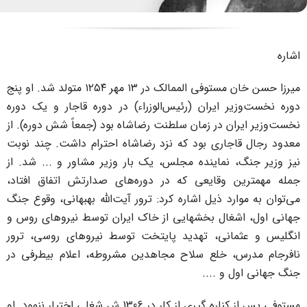
میرزا حسن خان مستوفی الممالک در ۱۳ مهر ۱۲۵۴ متولد شد. او پنج
ر ایران (رئیس‌الوزراء) در دوره قاجار و یک دوره
ان در زمان سلطنت رضاشاه بود (جمعاً شش دوره). از
جاری بود که نزد رضاشاه احترام داشت. چند نوبت
 نماینده مجلس، یک بار وزیر مشاور و ... شد. از
 وقایعی که در دوره‌های صدارتش اتفاق افتاد،
رد ذیل اشاره کرد: ترور آیت‌الله بهبهانی، وقوع جنگ
غال بخشهایی از خاک ایران توسط نیروهای روس و
انی، تهدید پایتخت توسط نیروهای روسی، ترور
، خلع سلاح مجاهدین مشروطه، اعلام بیطرفی در
 و ....
مستوفی پس از کناره گیری از کار در 1306 ش شغلی اختیار ننمود. او