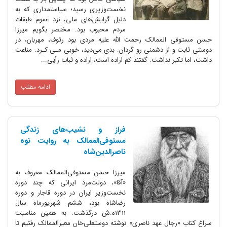
نخست‌وزیری رسید؛ سیاستمداری که به
دلیل گرایش‌های ملی، نزد عموم طبقات
مردم محبوب بود. مختصر بگویم میرزا
الممالک رحمت الله علیه مردی بود رئوف، مهربان، در
 از دشمنی رو گردان. بدی می‌دید، خوبی مـی کـرد. مناعت
 نداشت. گفتند کم اراده است، اراده و ثبات رأیی...
ادامه مطلب
فراز و نشیب‌های زندگی
مستوفی‌الممالک به روایت نوه
ناصرالدین‌شاه
میرزا حسن مستوفی‌الممالک معروف به
«آقا»، دولت‌مرد ایرانی که چند دوره
نخست‌وزیر ایران در دوره قاجار و دوره
رضاشاه بود، ششم شهریورماه سال
1311ه.ش درگذشت. به همین مناسبت
ال عهد ناصری» نوشته دوستعلی‌خان معیرالممالک رفتیم تا