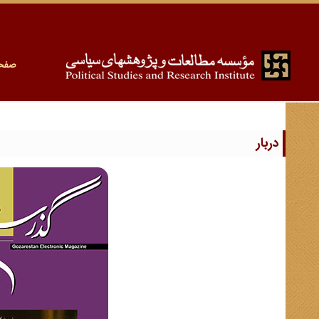
صفح
دربار