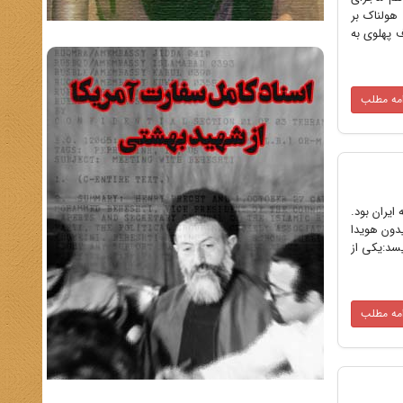
هولناک بر
 پهلوی به
امه مطلب
ایران بود.
یدون هویدا
ر کتاب خاطرات خود تحت عنوان سقوط شاه (صفحات 94 تا 97) می‌نویسد:یکی از
امه مطلب