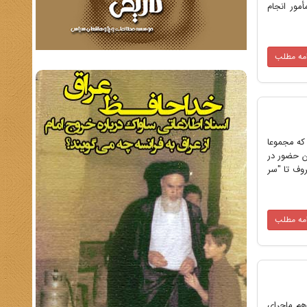
مور انجام
امه مطلب
ندانی است که مجموعا
ان حضور در
روف تا "سر
امه مطلب
هم ماجرای