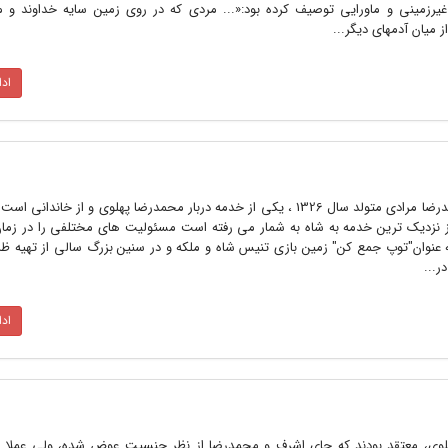
مینی و ماورایی توصیف کرده بود:«... مردی که در روی زمین سایه خداوند و مأ
 میان آدمهای دیگر...
اد
(پای سخنان یکی از خدمه دربار) محمدرضا مرادی متولد سال 1326 ، یکی از خدمه دربار محمدرضا پهلوی و از خا
که از نزدیک ترین خدمه به شاه به شمار می رفته است مسئولیت های مختلفی را در زم
به عنوان"توپ جمع کن" زمین بازی تنیس شاه و ملکه و در سنین بزرگ سالی از تهیه ظ
ر...
اد
 پهلوی، معتقد بودند که جای اشرف و محمدرضا از نظر جنسیت عوض شده، ولی عملا 