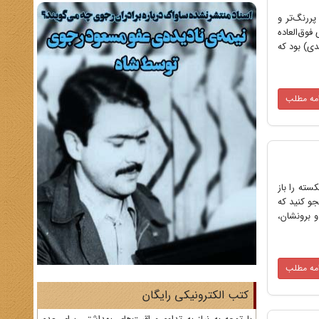
ررنگ‌تر و
حول محور قدرت نفوذی فوق‌العاده
دی) بود که
امه مطلب
سته را باز
جو کنید که
و برونشان،
امه مطلب
کتب الکترونیکی رایگان