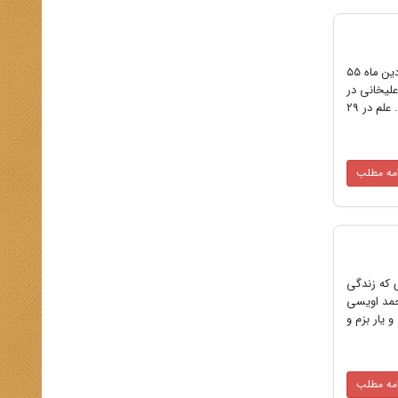
(روایت اسدالله علم وزیر دربار از دیدگاه‌ها و رخدادهای سال 56 - 1355) ششمین مجلد خاطرات اسدالله علم از تاریخ اول فروردین ماه 55
سط انتشارات Ibex با ویرایش علینقی علیخانی در
امریکا منتشر شده است. پیش از این، پنج مجلد از خاطرات وی منتشر شده بود و به این ترتیب این مجموعه کامل شده است. علم در 29
امه مطلب
 که زندگی
حمد اویسی
یار بزم و
امه مطلب