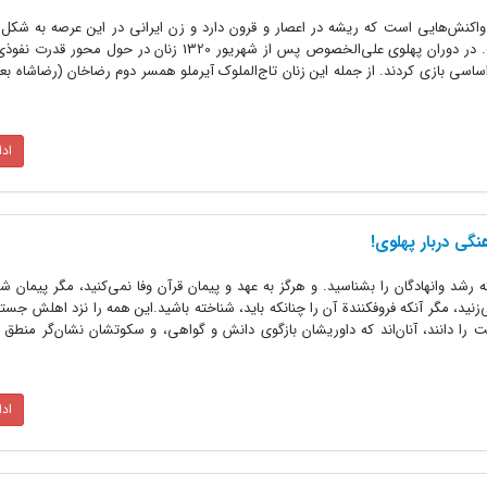
واکنش‌هایی است که ریشه در اعصار و قرون دارد و زن ایرانی در این عرصه به شکل پ
ملموس‌تر به ایفای نقش پرداخته است. در دوران پهلوی علی‌الخصوص پس از شهریور 1320 زنان در 
 اساسی بازی کردند. از جمله این زنان تاج‌الملوک آیرملو همسر دوم رضاخان (رضاشاه بع
اد
گی دربار پهلوی!
که رشد وانهادگان را بشناسید. و هرگز به عهد و پیمان قرآن وفا نمی‌کنید، مگر پیمان شک
نید، مگر آنکه فروفکنندة آن را چنانکه باید، شناخته باشید.این همه را نزد اهلش جست
‌ را دانند، آنان‌اند که داوریشان بازگوی دانش و گواهی، و سکوتشان نشان‌گر منطق 
اد