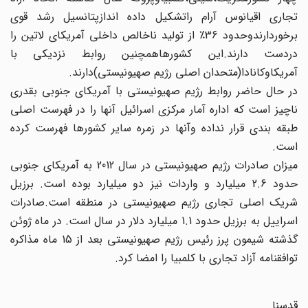
تجاری اقیانوس آرام راتشکیل داده اندازپتانسیل رشد قوی
برخوردارندوحدود 36٪ از تولید ناخالص داخلی آمریکای لاتین را
دردست دارند.این کشورهاهمچنین روابط نزدیکی با
آمریکاوکانادا(متحدان اصلی رژیم صهیونیستی)دارند.
در حال حاضر روابط رژیم صهیونیستی با آمریکای جنوبی بقدری
ناچیز است که اداره آمار مرکزی اسرائیل آنها را در فهرست اصلی
طبقه بندی قرار نداده وآنها در زمره سایر کشورها فهرست کرده
است.
میزان صادرات رژیم صهیونیستی در سال 2012 به آمریکای جنوبی
حدود 2.6 میلیارد و واردات نیز دو میلیارد بوده است. برزیل
شریک اصلی تجاری رژیم صهیونیستی در منطقه است.صادرات
اسراییل به برزیل حدود 1.1 میلیارد دلار در سال است. در ماه ژوئن
گذشته شیمون پرز رئیس رژیم صهیونیستی بعد از 15 ماه مذاکره
توافقنامه آزاد تجاری با کلمبیا را امضا کرد.
قدسنا