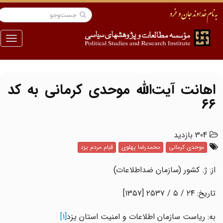
منو
اهانت آیت‌الله موحدی کرمانی به کد
۶۶
304 بازدید
موحدی کرمانی
محمدرضا پهلوی
قیام مردم یزد
از: ژ. کشور (سازمان ضداطلاعات)
تاریخ: ۲۴ / ۵ / ۲۵۳۷ [۱۳۵۷]
به: ریاست سازمان اطلاعات و امنیت استان یزد
[1]