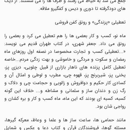
جمع می شد به حیاط می رفتند و ظرف ها را می شستند. از دیگ
های دودگرفته تا دوری و دیس و کفگیرو ملاقه.
تعطیلی «پزندگی» و رونق کفن فروشی
ماه نو، کسب و کار بعضی ها را هم تعطیل می کرد و بعضی را
رونق می داد. جعفر شهری، در کتاب طهران قدیم می نویسد:
«...تعطیلی کسب و تجارت مخصوصا در نصفه اول روزهای ماه
رمضان و سکوت و مردگی و خاموشی و بهت زدگی مردم...خاصه
تعطیل کامل پزنده های ناهار بازاری از قبیل چلویی، دیزی پز،
یخنی پز، شیربرنج پز، قهوه چی، مطرب و لوطی و امثال آن و
کسادی کار حکیم و دوافروش و زالویی و حجامت چی و دلاک و
رگ زن و دندان ساز و سلمانی و مشاطه و... خلاف این گونه
کسبه، کسبه ای بودند که این ماه، ماه کسب و کار و بره کشان و
رواجی شان بود.
مانند حمامی ها، ساعت ساز ها و علما و وعاظ، معرکه گیرها،
مسئله گوها، فروشندگان قرآن و کتاب دعا و عکس و شمایل