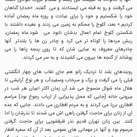
می گرفتند و رو به قبله می ایستادند و می گفتند: «خدایا گناهان
خود را شکستیم و خود را برای عبادت و روزه ماه رمضان آماده
کردیم.» بعد، کلوخ را محکم به زمین می زدند و عقیده داشتند با
شکستن کلوخ تمام اعمال بدشان نابود می شود.ماه رمضان،
ریش مردها را کوتاه تر می کرد و چادر زن ها را بلندتر. آنها
چادرهای معروف به عبایی شان که تا روی پنجه پاها را می
پوشاند از گنجه ها بیرون می کشیدند و به سر می کردند.
روبندهای بلند تا نزدیک زانو هم جای نقاب های چهار انگشتی
قبلی را می گرفت و بزک و سرخاب وسفیدآب و هر نوع آرایشی تا
هلال ماه شوال منسوخ می شد.آن زمان اکثر اعیان هر شب در
بیرونی خانه (جایی که محل پذیرایی از ارباب رجوع بود) مراسم
افطاری برپا می کردند و به مردم افطاری می دادند. جایی که عده
ای از زنان برای حاجت گرفتن راهی اش می شدند تا نذرشان را ادا
کنند. بین زنان تهران قدیم نذر ظرفشویی برای حاجت گرفتن
مرسوم بود و آنها در مهمانی های عمومی بعد از آن که سفره افطار