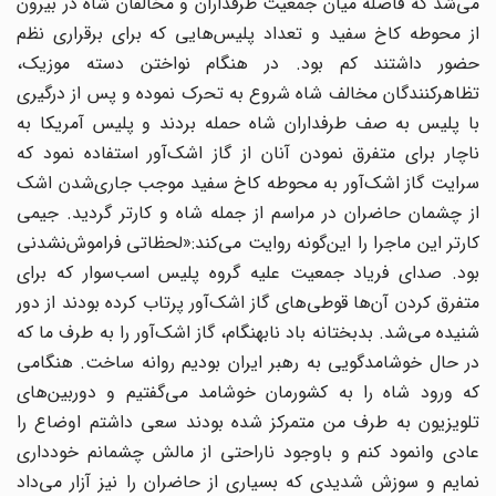
می‌شد که فاصله میان جمعیت طرفداران و مخالفان شاه در بیرون
از محوطه کاخ سفید و تعداد پلیس‌هایی که برای برقراری نظم
حضور داشتند کم بود. در هنگام نواختن دسته موزیک،
تظاهرکنندگان مخالف شاه شروع به تحرک نموده و پس از درگیری
با پلیس به صف طرفداران شاه حمله بردند و پلیس آمریکا به
ناچار برای متفرق نمودن آنان از گاز اشک‌آور استفاده نمود که
سرایت گاز اشک‌آور به محوطه کاخ سفید موجب جاری‌شدن اشک
از چشمان حاضران در مراسم از جمله شاه و کارتر گردید. جیمی
کارتر این ماجرا را این‌گونه روایت می‌کند:«لحظاتی فراموش‌نشدنی
بود. صدای فریاد جمعیت علیه گروه پلیس اسب‌سوار که برای
متفرق کردن آن‌ها قوطی‌های گاز اشک‌آور پرتاب کرده بودند از دور
شنیده می‌شد. بدبختانه باد نابهنگام، گاز اشک‌آور را به ‌طرف ما که
در حال خوشامدگویی به رهبر ایران بودیم روانه ساخت. هنگامی
‌که ورود شاه را به کشورمان خوشامد می‌گفتیم و دوربین‌های
تلویزیون به‌ طرف من متمرکز شده بودند سعی داشتم اوضاع را
عادی وانمود کنم و باوجود ناراحتی از مالش چشمانم خودداری
نمایم و سوزش شدیدی که بسیاری از حاضران را نیز آزار می‌داد