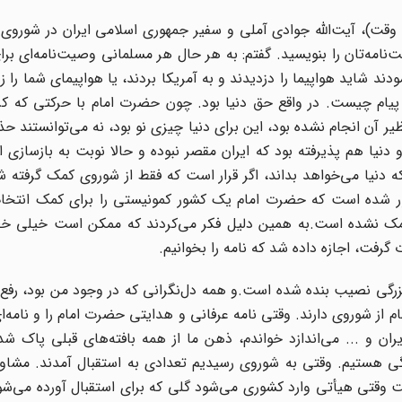
جه وقت)، آیت‌الله جوادى آملى و سفیر جمهورى اسلامى ایران در شور
نامه‌تان را بنویسید. گفتم: به هر حال هر مسلمانى وصیت‌نامه‌اى برا
ند شاید هواپیما را دزدیدند و به آمریکا بردند، یا هواپیماى شما را زد
 پیام چیست. در واقع حق دنیا بود. چون حضرت امام با حرکتى که کر
 آن انجام نشده بود، این براى دنیا چیزى نو بود، نه مى‌توانستند ح
 دنیا هم پذیرفته بود که ایران مقصر نبوده و حالا نوبت به بازسازى ا
که دنیا مى‌خواهد بداند، اگر قرار است که فقط از شوروى کمک گرفته ش
چطور شده است که حضرت امام یک کشور کمونیستى را براى کمک انتخاب
ت کمک نشده است.به همین دلیل فکر مى‌کردند که ممکن است خیلى خط
فت، اجازه داده شد که نامه را بخوانیم.
زرگى نصیب بنده شده است.و همه دل‌نگرانى که در وجود من بود، رفع 
 از شوروى دارند. وقتى نامه عرفانى و هدایتى حضرت امام را و نامه‌ا
ن و ... مى‌اندازد خواندم، ذهن ما از همه بافته‌هاى قبلى پاک شد
گى هستیم. وقتى به شوروى رسیدیم تعدادى به استقبال آمدند. مش
ست وقتى هیأتى وارد کشورى مى‌شود گلى که براى استقبال آورده مى‌ش