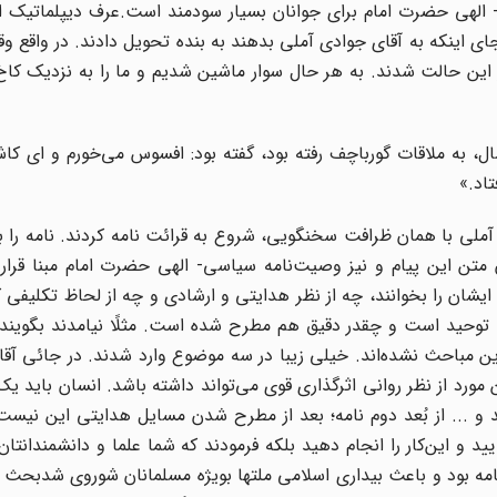
- الهى حضرت امام براى جوانان بسیار سودمند است‌.عرف دیپلماتیک 
اى اینکه به آقاى جوادى آملى بدهند به بنده تحویل دادند. در واقع وق
 این حالت شدند. به هر حال سوار ماشین شدیم و ما را به نزدیک کاخ
ورباچف خطاب به یکی از نزدیکان ما که پس از 10-12 سال، به ملاقات گورباچف رفته بود، گفته بود: افسوس می‌خورم و
تاد.»
ملى با همان ظرافت سخنگویى، شروع به قرائت نامه کردند. نامه را با 
 متن این پیام و نیز وصیت‌نامه سیاسى- الهى حضرت امام مبنا قرار 
ایشان را بخوانند، چه از نظر هدایتى و ارشادى و چه از لحاظ تکلیفى ک
 به توحید است و چقدر دقیق هم مطرح شده است. مثلًا نیامدند بگویند
 این مباحث نشده‌اند. خیلى زیبا در سه موضوع وارد شدند. در جائى آق
ورد از نظر روانى اثرگذارى قوى مى‌تواند داشته باشد. انسان باید ی
ید و ... از بُعد دوم نامه؛ بعد از مطرح شدن مسایل هدایتى این نیست
یید و این‌کار را انجام دهید بلکه فرمودند که شما علما و دانشمندانتان
نامه بود و باعث بیدارى اسلامى ملتها بویژه مسلمانان شوروى شدبحث ک