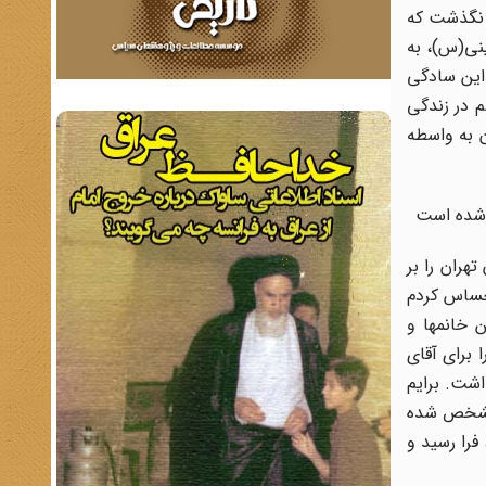
 نگذشت که
ینی(س)، به
 این سادگی
 در زندگی
 به واسطه
 شده است
هران را بر
احساس کردم
ن خانمها و
 براى آقاى
اشت. برایم
 مشخص شده
فرا رسید و