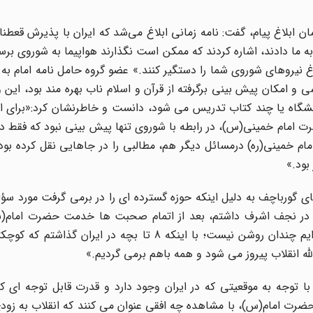
ن ابلاغ پیام، گفت: نامه زمانی ابلاغ می‌شد که ایران با پذیرش قعطن
ه ما دادند، اشاره کردند که ممکن است نگذارند هواپیما به شوروی برسد
اغ نیروهای شوروی شما را دستگیر کنند.» عضو گروه حامل نامه امام به 
 و امکان پیش بینی برگرفته از قرآن و اسلام ناب بهره مند بود، این و
دانشگاه یا چند کتاب تدریس می شود، دانست و خاطرنشان کرد:«برای 
امام خمینی(س)، در رابطه با شوروی تنها پیش بینی نبود که فقط در
م خمینی(ره) درمسائل دیگر هم، مطالبی را در جاهایی نقل کرده بود
بود.»
ی گورباچف به دلیل اینکه حوزه گسترده ای را در برمی گرفت مورد سؤ
)، در نجف اشرف داشتم، بعد از اتمام صحبت ها خدمت حضرت امام
له انقلاب پیروز می شود و همه باهم برمی گردیم.»
ا توجه به موقعیتی که در ایران وجود دارد و قدرت قابل توجه ای ک
 حضرت امام(س)، با مشاهده چه افقی عنوان می کنند که انقلاب به زود