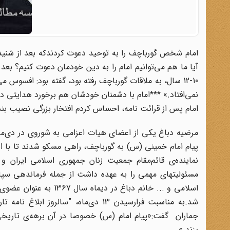
امام شخص گورباچف را به توحید دعوت کردندکه بعد از شنیدن
آیا ما هم مى‌توانیم امام را به دین خودمان دعوت کنیم؟ بع
10-12 سال، به ملاقات گورباچف رفته بود، گفته بود: افسوس 
نمی‌افتاد.» ***امام با دشمنان خودشان هم برخورد هدایتى 
امام‌ پس از قرائت نامه، احساس کردم افتخار بزرگى نصیب ب
پیام امام خمینی (س) به گورباچف، راهی مسکو شدند تا با اب
نماینده‌ی قائم‌مقام جمعیت زنان جمهوری اسلامی ایران 
مسئولیتهاى مهمى را به عهده داشت از جمله فرماندهى سپ
اسلامى و ... خانم دباغ
شد.به مناسبت فرارسیدن 13 دی‌ماه، ”س
جماران گفت:«پیام امام (س) خصوصا در آن برهه‌ی تاریخی 
بزند.»