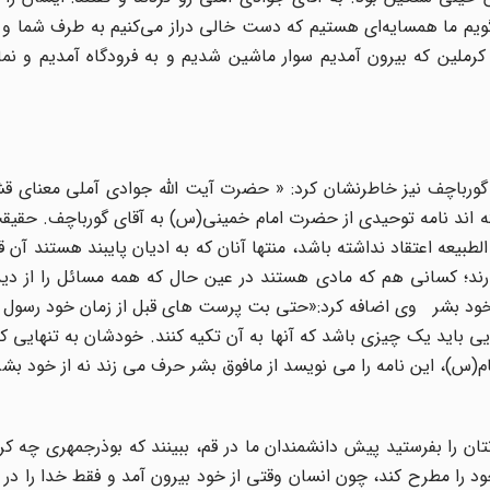
بگویم ما همسایه‌اى هستیم که دست خالى دراز مى‌کنیم به طرف شما و 
رملین که بیرون آمدیم سوار ماشین شدیم و به فرودگاه آمدیم و نماز
 گورباچف نیز خاطرنشان کرد: « حضرت آیت الله جوادی آملی معنای ق
ته اند نامه توحیدی از حضرت امام خمینی(س) به آقای گورباچف. حقیقت
لطبیعه اعتقاد نداشته باشد، منتها آنان که به ادیان پایبند هستند آن ق
دارند؛ کسانی هم که مادی هستند در عین حال که همه مسائل را از د
ه خود بشر وی اضافه کرد:«حتی بت پرست های قبل از زمان خود رسول 
یی باید یک چیزی باشد که آنها به آن تکیه کنند. خودشان به تنهایی ک
م(س)، این نامه را می نویسد از مافوق بشر حرف می زند نه از خود بشر
ان را بفرستید پیش دانشمندان ما در قم، ببینند که بوذرجمهری چه کرد
د را مطرح کند، چون انسان وقتی از خود بیرون آمد و فقط خدا را در