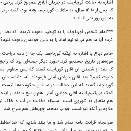
اشاره به حالات گورباچف در جریان ابلاغ تصریح کرد: برخی 
که پس از 10-12 سال، به ملاقات گورباچف رفته بود، 
به این روز نمی‌افتاد.»
***امام شخص گورباچف را به توحید دعوت کردند که بعد از ش
کرده آیا ما هم مى‌توانیم امام را به دین خودمان دعوت کنیم؟ 
خانم دباغ با اشاره به اینکه گورباچف یک جا از نامه ناراحت
موزه‌هاى تاریخ جستجو کرد.»مورد دیگر جمله‌اى بود که را
که بعد از شنیدن آن آقاى گورباچف گفتند که پس‌ معلوم است 
دعوت کنیم؟ بعد آقاى جوادى آملى فرمودند: نه، دانشمندان شم
گورباچف گفتند که این دخالت در مسایل حکومت‌ها نیست که ام
کمک مى‌کنیم.البته آقاى جوادى آملى هم پاسخ دادند از این
هم متعلق به شوروى است. مسئله دخالت در آب و خاک نی
علاوه بر آنکه نتوانست جواب بدهد، چهره‌اش هم سرخ شد.
سرانجام قرائت نامه تمام شد و ما بلند شدیم که خداحافظ
دستم زیر چادر بود و از دادن دست امتناع کردم، براى ایشان