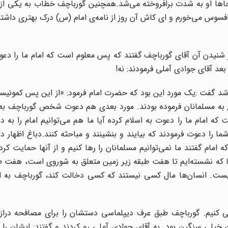
جاها او به شدت برافروخته می‌شد.همچنین گورباچف خطاب به یکی از 
گفته بود: افسوس می‌خورم و ای کاش آن روز از نامه‌ی امام (س) درک بهتری داش
نیدن آن آقاى گورباچف گفتند که پس‌ معلوم است که امام ما را دعو
بعد آقاى جوادى آملى فرمودند: نه!
 شد گفت :یک مورد این بود که حضرت امام فرمود: «از این پس کمونیسم 
جع به مسلمانان فرموده بودند. مورد بعدى هم دعوت شخص گورباچف به
که امام ما را دعوت به اسلام کرده آیا ما هم مى‌توانیم امام را به 
ا را دعوت فرمودند که بیایند و بنشینند و مباحثه کنند.دباغ اظهار د
ام گفتند ما نمى‌توانیم مسلمانان را رها کنیم و از آنها حمایت کرده
جا که نشسته‌ایم تا هفت طبقه زیر زمین متعلق به شوروى است، هفت 
ست. انسان‌ها مال کسى نیستند که کسى دخالت کند، گورباچف به 
ى کنیم. گورباچف طبق عرف دیپلماسى دستشان را براى مصافحه دراز 
 خیلى سنگین بود. به آقاى جوادى آملى رو کردند و گفتند: ایشان را م