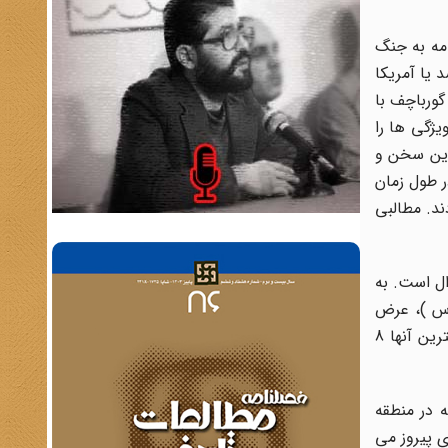
امه به جنگ
 یا آمریکا
گورباچف با
یژگی ها را
این سخن و
 طول زمان
ند. مطالبی
ال است. به
(س )، عرض
کردم با توجه به مسائلی که گفته شد حقیقتاً الان تکلیف برایم چندان روشن نیست؛ با اینکه 8 تا بچه در ایران گذاشتم که کوچکترین آنها 8
ه در منطقه
ی پیروز می