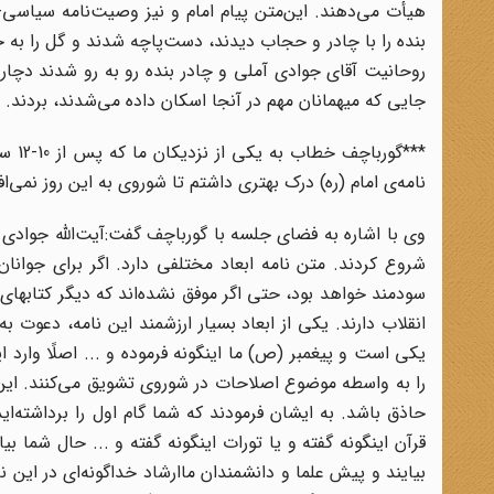
هیأت مى‌دهند. این‌متن پیام امام و نیز وصیت‌نامه سیاسى
بنده را با چادر و حجاب دیدند، دست‌پاچه شدند و گل را به ج
روحانیت آقاى جوادى آملى و چادر بنده رو به رو شدند دچار
جایى که میهمانان مهم در آنجا اسکان داده مى‌شدند، بردند.
***گ
نامه‌ی امام (ره) درک بهتری داشتم تا شوروی به این روز نمی‌اف
وی با اشاره به فضای جلسه با گورباچف گفت:آیت‌الله جوادى آ
شروع کردند. متن نامه ابعاد مختلفى دارد. اگر براى جوانان
سودمند خواهد بود، حتى اگر موفق نشده‌اند که دیگر کتابهاى 
انقلاب دارند. یکى از ابعاد بسیار ارزشمند این نامه، دعوت
یکى است و پیغمبر (ص) ما اینگونه فرموده و ... اصلًا وارد
را به واسطه موضوع اصلاحات در شوروى تشویق مى‌کنند. این م
حاذق باشد. به ایشان فرمودند که شما گام اول را برداشته‌ا
قرآن اینگونه گفته و یا تورات اینگونه گفته و ... حال شما بیا
بیایند و پیش علما و دانشمندان ماارشاد خداگونه‌اى در این 