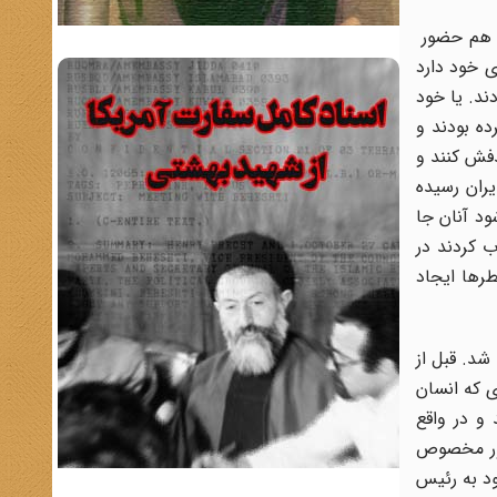
وى هم حضور
ى خود دارد
ند. یا خود
ده بودند و
ذفش کنند و
یران رسیده
ود آنان جا
 کردند در
رها ایجاد
شد. قبل از
ى که انسان
 و در واقع
اور مخصوص
ود به رئیس