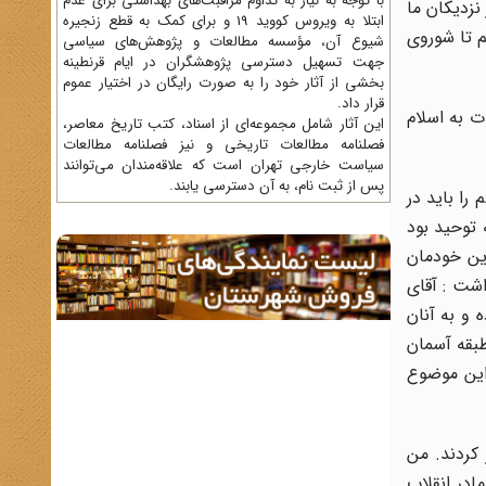
با توجه به نیاز به تداوم مراقبت‌های بهداشتی برای عدم
نزدیکان ما
ابتلا به ویروس کووید 19 و برای کمک به قطع زنجیره
تم تا شوروی
شیوع آن، مؤسسه مطالعات و پژوهش‌های سیاسی
جهت تسهیل دسترسی پژوهشگران در ایام قرنطینه
بخشی از آثار خود را به صورت رایگان در اختیار عموم
قرار داد.
ت به اسلام
این آثار شامل مجموعه‌ای از اسناد، کتب تاریخ معاصر،
فصلنامه‌ مطالعات تاریخی و نیز فصلنامه مطالعات
سیاست خارجی تهران است که علاقه‌مندان می‌توانند
پس از ثبت نام، به آن دسترسی یابند.
را باید در
 توحید بود
دین خودمان
اشت : آقاى
 و به آنان
طبقه آسمان
این موضوع
کردند. من
ادر انقلاب