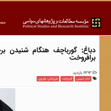
صفح
دباغ: گورباچف هنگام شنیدن بر
برافروخت
2313 بازدید
امام خمینی
گورباچف
فروپاشی شوروی