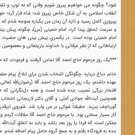
شود؟ چگونه می خواهیم پیروز شویم وقتی که نه توپ و تفنگ
انقلاب اسلامی به آن شکل خاص پیروز شد؛ شاه فرار کرد؛ خو
پیروزی کامل رسید و تازه آن زمان من یکباره متوجه شدم ک
و سرعت تحقق پیدا کرد، امام خمینی (س)، چگونه پیش بینی
امام خمینی بوده است. در یکسری پیش بینی های حضرت امام
ارتباطاتی که از نظر عرفانی با خداوند باریتعالی و معصومین د
***یک روز مرحوم حاج احمد آقا تماس گرفتند و فرمودند که 
خانم دباغ درباره چگونگى انتخاب شدن براى ابلاغ پیام حضرت
عهده داشتم، یک روز مرحوم حاج احمد آقا (رضوان‌الله تعال
افتخار بزرگى نصیب بنده شده است و همه دل‌نگرانى که در 
همچنین آیت‌الله جوادى آملى و آقاى دکتر لاریجانى انتخاب ش
گورباچف ببرید. حقیقتاً شوکى بر من وارد شد. شوروى ابرقدر
کار بسیار سختى بود. با مرحوم حاج احمد آقا ملاقات کرد
ممکن است که فردا یا روز بعد باشد و باید به اتفاق آیت‌الله
بنده به فرودگاه رفتم و به جمع گروه حامل پیام اضافه شدم. 