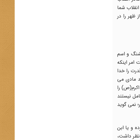
انقلاب شما
 ظهر را در
شنگ و اسم
 امر اینکه
درت را خدا
ید مادی می
اکرم(ص) را
امل نیستند
؛ نمی گوید
ه و یا ابن
 نظر داشت،