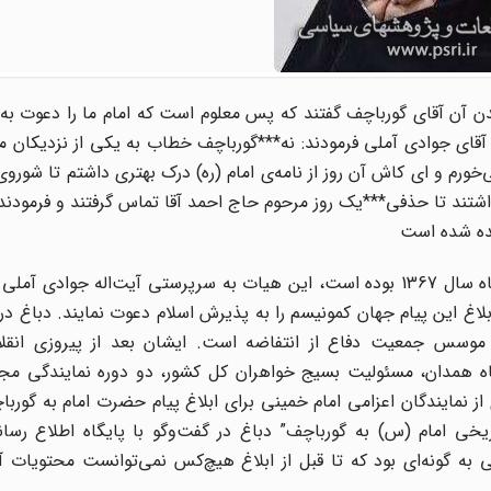
 آن آقاى گورباچف گفتند که پس‌ معلوم است که امام ما را دعوت به 
د آقاى جوادى آملى فرمودند: نه***گورباچف خطاب به یکی از نزدیکان م
می‌خورم و ای کاش آن روز از نامه‌ی امام (ره) درک بهتری داشتم تا شوروی
داشتند تا حذفى***یک روز مرحوم حاج احمد آقا تماس گرفتند و فرمود
نده شده است
مرضیه دباغ یکی از اعضای هیات اعزامی به شوروی در دی‌ماه سال 1367 بوده است، این هیات به سرپرستی آیت‌اله 
لاغ این پیام جهان کمونیسم را به پذیرش اسلام دعوت نمایند. دباغ د
و موسس جمعیت دفاع از انتفاضه است. ایشان بعد از پیروزى انقل
اه همدان، مسئولیت بسیج خواهران کل کشور، دو دوره نمایندگى م
 در دیماه سال 1367 به عنوان عضوى از نمایندگان اعزامى امام خمینى براى ابلاغ پیام حضرت امام به
الروز ابلاغ نامه‌ تاریخی امام (س) به گورباچف” دباغ در گفت‌وگو با پایگاه اطلاع 
به گونه‌ای بود که تا قبل از ابلاغ هیچ‌کس نمی‌توانست محتویات 