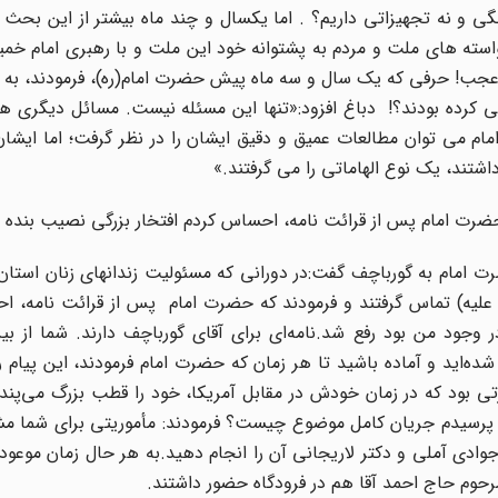
ی و نه تجهیزاتی داریم؟ . اما یکسال و چند ماه بیشتر از این بحث
استه های ملت و مردم به پشتوانه خود این ملت و با رهبری امام خم
ه عجب! حرفی که یک سال و سه ماه پیش حضرت امام(ره)، فرمودند، به
 کرده بودند؟! دباغ افزود:«تنها این مسئله نیست. مسائل دیگری هم
 می توان مطالعات عمیق و دقیق ایشان را در نظر گرفت؛ اما ایشان
اشتند، یک نوع الهاماتی را می گرفتند.»
حضرت امام‌ پس از قرائت نامه، احساس کردم افتخار بزرگى نصیب بنده
 امام به گورباچف گفت:در دورانى که مسئولیت زندانهاى زنان استان ت
ى علیه) تماس گرفتند و فرمودند که حضرت امام‌ پس از قرائت نامه، 
وجود من بود رفع شد.نامه‌اى براى آقاى گورباچف دارند. شما از بی
ده‌اید و آماده باشید تا هر زمان که حضرت امام فرمودند، این پیام را
تى بود که در زمان خودش در مقابل آمریکا، خود را قطب بزرگ مى‌پند
م و پرسیدم جریان کامل موضوع چیست؟ فرمودند: مأموریتى براى شما
 جوادى آملى و دکتر لاریجانى آن را انجام دهید.به هر حال زمان موعود 
مرحوم حاج احمد آقا هم در فرودگاه حضور داشتند.