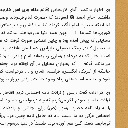
وی اظهار داشت : آقاى لاریجانى (قائم مقام وزیر امور خار
داشتند. حاج احمد آقا فرمودند که حضرت امام فرمودند وصیت‌
اما اینکه حضرت امام تأکید کردند نظر مبارکشان چه بوده؟فرمود
شوروى‌ها شماها را ... چون همه دنیا مى‌خواهند بدانند که
مسایلى که پیش آمده بود و چنین انقلابى صورت گرفت که نظیر
نه تحلیل کنند. جنگ تحمیلى نابرابرى هم اتفاق افتاده بود و
است. حال که به مرحله بازسازى رسیده‌اند امام پیامى دارد 
مى‌مانند اگرنه؛ ... که بسیارى مسایل در آن نهفته بود. 
حالیکه از آمریکا، انگلیس، فرانسه، آلمان و ... درخواس
شود و لذا حساسیت‌هاى زیاد وجود داشت. وقتى پرواز صورت گر
وی در ادامه گفت : پس از قرائت نامه احساس کردم افتخار ب
قرائت نامه با خودم فکر مى‌کردم که چه درخواستى حضرت امام
را به یاد نامه حضرت رسول (ص) براى نجاشى و پادشاه ایرا
احساس عزّتى به ما دست داد که حامل نامه چنین مرد بزر
گورباچف دسته گلى هم آورده بود. طبیعتاً در دنیا مرسوم ا