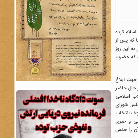
اسلام کرده
ا که پس از
 به این روز
ند که حضرت
جوادی آملی جهت ابلاغ
ر حال حاضر
اب اسلامى
جلس شوراى
 گورباچف انتخاب
رسانی و خبری
آن را حدس