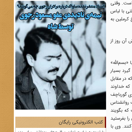
است. وقتى
تى با لباس
 کرملین به
 ای کاش آن روز از
«بسم‌الله»
گیرد بسیار
ه در مقابل
 که خداوند
اى گورباچف
ک روانشناس
 که بگویند
 را بفرستید
کتب الکترونیکی رایگان
نند. وی با