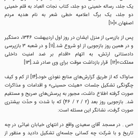
یک جلد، رساله خمینی دو جلد، کتاب نجات العباد به قلم خمینی
دو جلد، یک برگ اعلامیه خطی شعر به نام هدیه مردم
اصفهان.»[10]
پس از بازرسی از منزل ایشان در روز اول اردیبهشت 1346، دستگیر
و در همین روز بازجویی از او شروع شد.[11] و در شعبه 3 بازپرسی
دادستانی ارتش، به اتهام «اقدام بر ضد امنیت داخلی
مملکت»[12] قرار بازداشت موقت برای وی صادر شد.[13]
ساواک که از طریق گزارش‌های منابع نفوذی خود،[14] از کم و کیف
چگونگی تشکیل جلسات «هیئت حسینی» و اقدامات و مذاکرات
صورت گرفته اطلاع داشت، مجبور به پرسش‌های صریح و مستقیم
شد. بازجویی روز بعد (2 / 2 / 46) که با شدت و حدّت بیشتری
صورت گرفت، نشانگر این مسئله است:
«س . در مسجد آقای سعیدی واقع در انتهای خیابان غیاثی در چه
تاریخ و با شرکت چه کسانی جلسه‌ای تشکیل دادید و منظور از