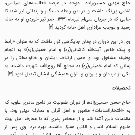
حاج مهدی حسین‌زاده موحد در عرصه فعالیت‌های سیاسی،
نقشی پررنگ داشت و در این رابطه دستگیر و زندانی نیز شد؛ تا
جایی که در جریان سی‌ام تیرماه 1331، خبر تیر خوردنِ او به خانه
رسید و موجب عزاداری اهل خانه گردید.[2]
وی در این دوران در چنان جایگاهی قرار داشت که به عنوان «رابط
و پیک خاص آیت‌الله کاشانی(ره) و امام خمینی(ره)» به انجام
وظیفه مشغول بود و همین ارتباط، ایشان و خانواده‌اش را در
زمانی که امام خمینی(ره) به «حاج آقا روح‌الله» شهرت داشت، به
یکی از مریدان و پیروان و یارانِ همیشگی ایشان تبدیل نمود.[3]
تحصیلات
حاج حسن حسین‌زاده، از دوران طفولیت در دامن مادری علویه که
به «افتخارالسادات» مشهور و اهل قرآن و معارف دینی بود، با
مقدمات دین آشنا شد و از محضر پدری که با معارف اهل بیت
علیهم السلام انس و الفتی عمیق داشت، بهره برد. وی پس از
رسیدن به سن تحصیل مانند دیگر همسالانش برای درس آموزی