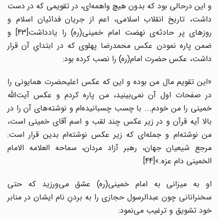
و این درحالی بود که بدون هیچ واهمه‌ای، در تقویمی که در دست
داشت، تاریخ انقلاب اسلامی، اعم از جریان فدائیان اسلام و
روزهای پر حادثه‌ی نهضت امام خمینی(ره) را یادداشت[43] و
ضمن پاره نمودن عکس محمدرضا پهلوی که در ابتدایِ آن قرار
داشت، عکس حضرت امام(ره) را نصب کرده بود:
«این تقویم مال من بوده و این که عکس اعلیحضرت همایونی را
در صفحات اول آن نمی‌بینید، من پاره کردم و عکس آیت‌الله
خمینی را من خودم... با چسب چسبانیده‌ام و نوشته‌های آن را در
بالا آیه قرآن و در زیر عکس چند لقب و اسم آقای خمینی است،
من نوشته‌ام و جمله‌ای که زیر عکس نوشته‌ام بدین ‌قرار است:
مرجع شیعیان جهان، رهبر آزاد مردان، سماحه العلامه الامام
الخمینی دام عزه.»[44]
او به میزانی به امام خمینی(ره) عشق می‌ورزید که حتی
سخنرانانی چون عبدالرسول حجازی را به بردنِ نام ایشان در منابر
خود تشویق و ترغیب می‌نمود: