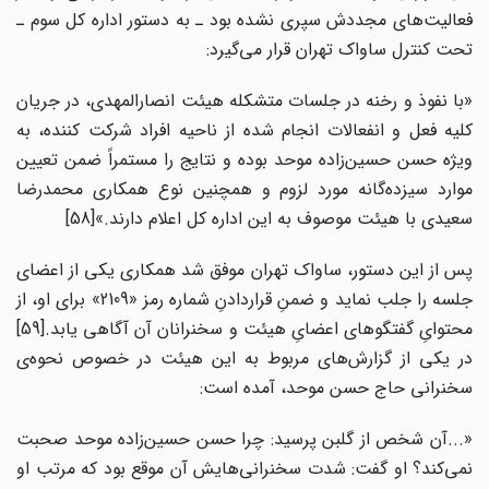
فعالیت‌های مجددش سپری نشده بود ـ به دستور اداره کل سوم ـ
تحت کنترل ساواک تهران قرار می‌گیرد:
«با نفوذ و رخنه در جلسات متشکله هیئت انصارالمهدی، در جریان
کلیه فعل و انفعالات انجام شده از ناحیه افراد شرکت کننده، به‌
ویژه حسن حسین‌زاده موحد بوده و نتایج را مستمراً ضمن تعیین
موارد سیزده‌گانه مورد لزوم و همچنین نوع همکاری محمدرضا
سعیدی با هیئت موصوف به این اداره کل اعلام دارند.»[58]
پس از این دستور، ساواک تهران موفق شد همکاری یکی از اعضای
جلسه را جلب نماید و ضمنِ قراردادنِ شماره رمز «2109» برای او، از
محتوایِ گفتگوهای اعضایِ هیئت و سخنرانان آن آگاهی یابد.[59]
در یکی از گزارش‌های مربوط به این هیئت در خصوص نحوه‌ی
سخنرانی حاج حسن موحد، آمده است:
«...آن شخص از گلبن پرسید: چرا حسن حسین‌زاده موحد صحبت
نمی‌کند؟ او گفت: شدت سخنرانی‌هایش آن موقع بود که مرتب او