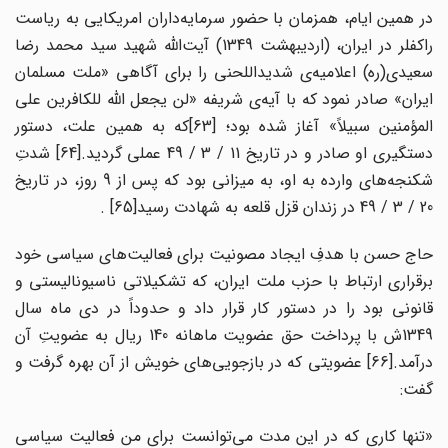
در همین ایام، همزمان با حضور سرمایه‌داران امریکایی به ریاست
راکفلر در ایران، (اردیبهشت 1349) آیت‌الله شهید سید محمد رضا
سعیدی(ره) اعلامیه‌ی شدیداللحنی را برای آگاهی «ملت مسلمان
ایران» صادر نمود که با آیه‌ی شریفه «لن یجعل الله للکافرین علی
المؤمنین سبیلاً» آغاز شده بود؛ [63]که به همین علت، دستور
دستگیری او صادر و در تاریخ 11 / 3 / 49 عملی گردید.[64] شدتِ
شکنجه‌های وارده به او، به میزانی بود که پس از 9 روز، در تاریخ
20 / 3 / 49 در زندان قزل قلعه به شهادت رسید[65] .
حاج حسن با هدفِ ایجاد مصونیت برای فعالیت‌های سیاسی خود
برقراری ارتباط با حزب ملت ایران، که تشکیلاتی ناسیونالیستی و
قانونی بود را در دستور کار قرار داد و حدوداً در دی ماه سال
1349ش با پرداخت حق عضویت ماهانه 140 ریال به عضویتِ آن
درآمد.[66] عضویتی که در بازجویی‌های خویش از آن بهره گرفت و
گفت:
«تنها کاری که در این مدت می‌توانست برای من فعالیت سیاسی