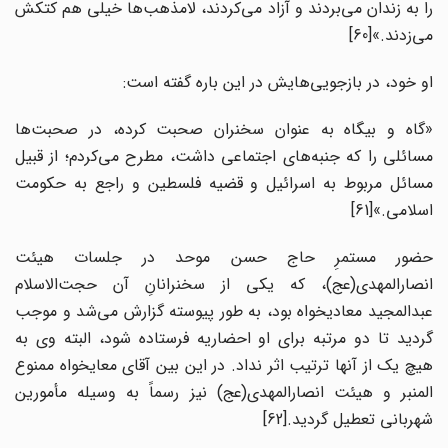
را به زندان می‌بردند و آزاد می‌کردند، لامذهب‌ها خیلی هم کتکش
می‌زدند.»[60]
او خود، در بازجویی‌هایش در این باره گفته است:
«گاه ‌و بیگاه به عنوان سخنران صحبت کرده، در صحبت‌ها
مسائلی را که جنبه‌های اجتماعی داشت، مطرح می‌کردم؛ از قبیل
مسائل مربوط به اسرائیل و قضیه فلسطین و راجع به حکومت
اسلامی.»[61]
حضور مستمرِ حاج حسن موحد در جلسات هیئت
انصارالمهدی(عج)، که یکی از سخنرانانِ آن حجت‌الاسلام
عبدالمجید معادیخواه بود، به طور پیوسته گزارش می‌شد و موجب
گردید تا دو مرتبه برای او احضاریه فرستاده شود، البته وی به
هیچ یک از آنها ترتیب اثر نداد. در این بین آقای معایخواه ممنوع
المنبر و هیئت انصارالمهدی(عج) نیز رسماً به وسیله مأمورین
شهربانی تعطیل گردید.[62]