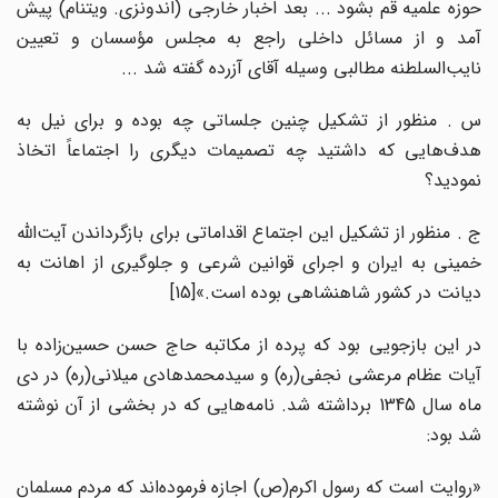
حوزه علمیه قم بشود ... بعد اخبار خارجی (اندونزی. ویتنام) پیش
آمد و از مسائل داخلی راجع به مجلس مؤسسان و تعیین
نایب‌السلطنه مطالبی وسیله آقای آزرده گفته شد ...
س . منظور از تشکیل چنین جلساتی چه بوده و برای نیل به
هدف‌هایی که داشتید چه تصمیمات دیگری را اجتماعاً اتخاذ
نمودید؟
ج . منظور از تشکیل این اجتماع اقداماتی برای بازگرداندن آیت‌الله
خمینی به ایران و اجرای قوانین شرعی و جلوگیری از اهانت به
دیانت در کشور شاهنشاهی بوده است.»[15]
در این بازجویی بود که پرده از مکاتبه حاج حسن حسین‌زاده با
آیات عظام مرعشی نجفی(ره) و سیدمحمدهادی میلانی(ره) در دی
ماه سال 1345 برداشته شد. نامه‌هایی که در بخشی از آن نوشته
شد بود:
«روایت است که رسول اکرم(ص) اجازه فرموده‌اند که مردم مسلمان