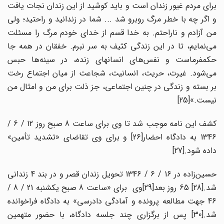
برای مردم غیور زندان است و باید کوشید از این زندان نجات یافت
و اگر چه با خطر مرگ روبرو شد ... شما در زندانید و راحتید؛ ولی
من آزادم و ناراحتم. به خدا قسم از خدای خودم مرگ را مسئلت
می‌نمایم، تا در این زندگی کثیف به سر نبرم. خفقان در همه جا
حکمفرماست و نفس‌های انسانهای زنده، در سینه‌ها حبس
می‌شود. غیرت، حریت، انسانیت، شجاعت از میان اجتماع رخت
بر بسته و زندگی در چنین اجتماعی، جز ذلت برای من و امثال من
نیست.»[25]
کشف این نامه موجب شد تا وی برای ساعت 8 صبح روز 12 / 6 /
1346 به دادگاه احضار[26] و برای وی تقاضای «تشدید تأمین»
داده شود.[27]
حسین‌زاده در 16 / 6 / 1346 تحویل زندان قصر و در بند 4 زندانی
شد.[28] 65 روز بعد[29]وی برای «ساعت 8 صبح یکشنبه 21 / 8 /
46 جهت مطالعه پرونده و آمادگی دادرسی» به دادگاه فراخوانده
شد.[30] پس از برگزاری چند جلسه دادگاه، با حضور متهمین