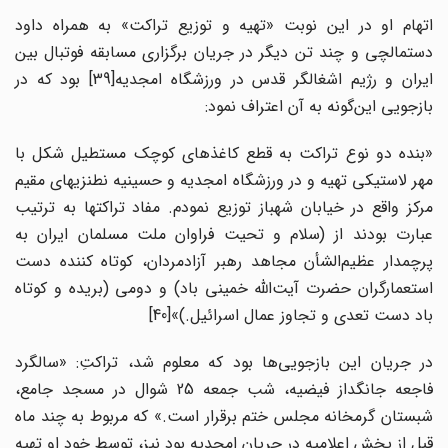
اتهام او در این نوبت «تهیه و توزیع تراکت» به همراه داود
دستمالچی و چند تن دیگر در جریان برگزاری مسابقه فوتبال بین
ایران و رژیم اشغالگر قدس در ورزشگاه امجدیه[39] بود که در
بازجویی این‌گونه به آن اعتراف نمود:
«بنده دو نوع تراکت به قطع کاغذهای کوچک مستطیل شکل با
مهر لاستیکی تهیه و در ورزشگاه امجدیه و حسینیه نطنزیهای مقیم
مرکز واقع در خیابان شهباز توزیع نمودم. مفاد تراکتها به ترتیب
عبارت بودند از (سلام و تحیت فراوان ملت مسلمان ایران به
پرچمدار عظیم‌الشأن مجاهد رهبر آزادمردان، کوتاه ‌کننده دست
استعمارگران حضرت آیت‌الله خمینی باد) و دومی (بریده و کوتاه
باد دست تعدی و تجاوز عمال اسرائیل.)»[40]
در جریان این بازجویی‌ها بود که معلوم شد، تراکتِ: «سالگرد
فاجعه جانگداز فیضیه، شب جمعه 25 شوال در مسجد جامع،
شبستان گرمخانه مجلس ختم برقرار است.» که مربوط به چند ماه
قبل از پخش اعلامیه در جریان امجدیه بود نیز، توسط خود او تهیه