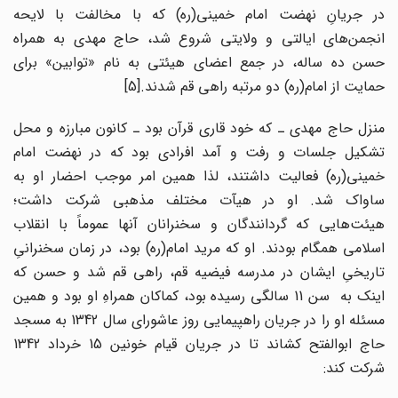
در جریانِ نهضت امام خمینی(ره) که با مخالفت با لایحه
انجمن‌های ایالتی و ولایتی شروع شد، حاج مهدی به همراه
حسن ده‌ ساله، در جمع اعضای هیئتی به نام «توابین» برای
حمایت از امام(ره) دو مرتبه راهی قم شدند.[5]
منزل حاج مهدی ـ که خود قاری قرآن بود ـ کانون مبارزه و محل
تشکیل جلسات و رفت و آمد افرادی بود که در نهضت امام
خمینی(ره) فعالیت داشتند، لذا همین امر موجب احضار او به
ساواک شد. او در هیآت مختلف مذهبی شرکت داشت؛
هیئت‌هایی که گردانندگان و سخنرانان آنها عموماً با انقلاب
اسلامی همگام بودند. او که مرید امام(ره) بود، در زمان سخنرانیِ
تاریخیِ ایشان در مدرسه فیضیه قم، راهی قم شد و حسن که
اینک به سن 11 سالگی رسیده بود، کماکان همراهِ او بود و همین
مسئله او را در جریان راهپیمایی روز عاشورای سال 1342 به مسجد
حاج ابوالفتح کشاند تا در جریان قیام خونین 15 خرداد 1342
شرکت کند: