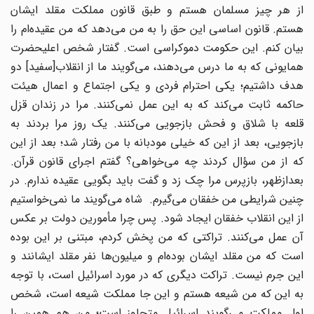
از هر چیز مسلمان هستم و طبق قانون مملکت مقلد ایشان
هستم. قانون اساسی این حق را به من می‌دهد که من عقیده‌ام را
بیان کنم. این حکومت دموکراسی است. گفتار شخص اعلیحضرت
همایونی که به ما درس می‌دهند، می‌گویند ما از انقلاب[سفید] دو
هدف داشتیم؛ یکی احترام فردی و یکی اجتماع و اعمال هیئت
حاکمه ثابت می‌کند که به این عمل نمی‌کنند. مرا در زندان قزل
قلعه با شلاق و فحش بازجویی می‌کنند. یک روز مرا بردند به
بازجویی، بعد از این که خیلی مودبانه با من رفتار شد؛ بعد از این
که از من سؤال کردند چه می‌خواهی؟ گفتم اجرای قانون قرآن.
بعدازظهر، بازپرس مرا چک زد و گفت باید بگویی عقیده ندارم. در
چنین شرایطی من خفقان می‌گیرم. شاه می‌گویند ما نمی‌خواستیم
از این انقلاب خفقان ایجاد شود. پس چرا مأمورین دولت بر عکس
آن عمل می‌کنند. تراکتی که من پخش کردم، مبتنی بر این بوده
است که من مقلد ایشان بوده‌ام و میلیون‌ها نفر مقلد ایشانند و
این جرم نیست. تراکت دیگری که در مورد اسرائیل است، با توجه
به این که من شیعه هستم و این جا مملکت شیعه است، شخص
اول مملکت می‌گویند اسرائیل متجاوز است؛ من هم همین را