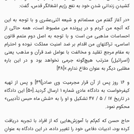
کشیدنِ زندانیِ شدنِ خود به نفع رژیم اشغالگر قدس، گفت:
«در آغاز گفتم من مسلمانم و شیعه اثنی‌عشری و با توجه به این
که آنچه من کردم و در پرونده من مضبوط است، همه حاکی از
احساسات مذهبی من است و با توجه به اصل دوم متمم قانون
اساسی، تراکتهای من اقدام بر ضد امنیت مملکت نبوده و احترام
به مقام مرجع تقلید و مخالفت با عوامل ضد قرآن و مذهب یعنی
(اسرائیل) مترتب هیچ‌گونه جرمی نخواهد بود و در این باره
مطلبی دیگر به عنوان دفاع ندارم.»[48]
و 16 روز پس از آن قرار مجرمیت وی صادر[49] و پس از تهیه
کیفرخواست به دادگاه عادی شماره 1 ارسال گردید.[50] این دادگاه
در تاریخ 17 / 5 / 47 تشکیل و او را به «شش ماه حبس تأدیبی»
محکوم نمود.
حاج حسن که کم‌کم با آموزش‌هایی که از افراد با تجربه دریافت
کرده بود، ادبیات دفاعی خود را تغییر داده، در این دادگاه به عنوانِ