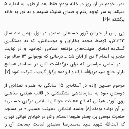
«من خودم در آن روز در خانه بودم؛ فقط بعد از ظهر، به اندازه 5
دقیقه، به سر کوچه رفتم و صدای شلیک شنیدم و به فور به خانه
برگشتم.»[6]
وی پس از جریان ترور حسنعلی منصور در اول بهمن ماه سال
1343ش، توسط محمد بخارایی و دوستانش، که به دستگیری
گسترده اعضای هیئت‌های مؤتلفه اسلامی انجامید و در نهایت
منجر به اعدام 4 تن از آنان شد ـ درحالی که نوجوانی 13 ساله بود
ـ در تمامی مراسمی که برای بزرگداشت آنان در مساجد: «جامع
بازار، حاج سیدعزیزالله، ارک و لرزاده» برگزار گردید، شرکت نمود.[7]
مرحوم حسین زاده در آستانه‌ی 15 سالگی به همراه تعدادی از
دوستانِ خود به سازماندهی تشکیلاتی در قالبِ هیئتی مذهبی
روی آورد. هیئتی که نامِ «هیئت جوانان اسلامی مرکزی حسینی»
بر آن نهاده بودند.[8] جلسه ابتدائیِ «هیئت حسینی» در مسجد
حضرت موسی بن جعفر علیهما السلام واقع در خیابان غیاثی تهران
که آیت‌الله شهید سید محمدرضا سعیدی امامت جماعتِ آن را