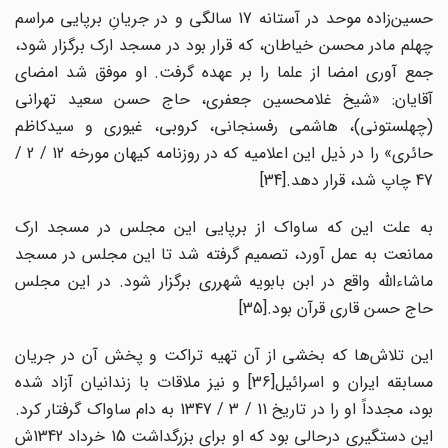
حسین‌زاده موحد در آستانه 17 سالگی و در جریانِ برپایی مراسم
چهلم مادر محسن خیاطان، که قرار بود در مسجد ارک برگزار شود،
جمع آوری امضا از علما را بر عهده گرفت. او موفق شد امضای
آقایان: «شیخ غلامحسین جعفری، حاج حسن سعید تهرانی
(چهلستونی)، هاشمی رفسنجانی، کروبی، غیوری و سیدکاظم
حائری» را در ذیل این اعلامیه که در روزنامه کیهان مورخه 12 / 2 /
47 چاپ شد، قرار دهد.[34]
به علت این که ساواک از برپایی این مجلس در مسجد ارک
ممانعت به عمل آورد، تصمیم گرفته شد تا این مجلس در مسجد
ماشاءالله واقع در ابن بابویه شهرری برگزار شود. در این مجلس
حاج حسن قاری قرآن بود.[35]
این تلاش‌ها که بخشی از آن تهیه تراکت و پخش آن در جریان
مسابقه ایران و اسرائیل[36] و نیز ملاقات با زندانیان آزاد شده
بود، مجدداً او را در تاریخ 11 / 3 / 1347 به دام ساواک گرفتار کرد.
این دستگیری درحالی بود که او برای بزرگداشت 15 خرداد 1342ش