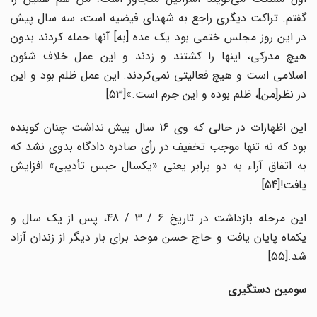
گفتم. تراکت دیگری راجع به شهدای فیضیه است، سه سال پیش
در این روز مجلس ختمی بود یک عده [به] آنها حمله کردند بدون
هیچ مدرکی، اینها را کشتند و زدند و این عمل خلاف شئون
اسلامی است و هیچ فعالیتی نمی‌کردند. این عمل ظلم بود و این
در نظر[من]، ظلم بوده و این جرم است.»[53]
این اظهارات در حالی که وی 16 سال بیش نداشت چنان کوبنده
بود که نه تنها موجب تخفیف در رأی صادره دادگاه بدوی نشد که
به اتفاق آراء به دو برابر یعنی «یکسال حبس تأدیبی» افزایش
یافت![54]
این مرحله بازداشت در تاریخ 6 / 3 / 48، پس از یک سال و
یکماه پایان یافت و حاج حسن موحد برای بار دیگر از زندان آزاد
شد.[55]
سومین دستگیری