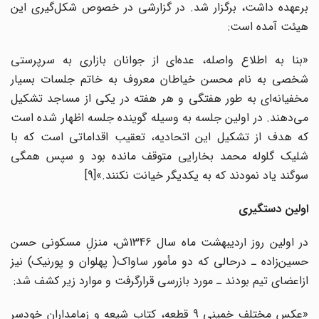
برعهده داشت، برگزار شد. در گزارشی در خصوص شکل‌گیری این
هیئت آمده است:
«بنا به اطلاع واصله، عده‌اى از جوانان بازارى به سرپرستى
شخصى به نام محسن خیاطان معروف به خاتم جلسات بسیار
مخفیانه‌اى به طور هفتگى و هر هفته در یکى از مساجد تشکیل
مى‌دهند. در اولین جلسه به وسیله گوینده جلسه اظهار شده است
که هدف از تشکیل این اتحادیه، تعقیب اقداماتى است که با
شلیک گلوله محمد بخارایى متوقف مانده بود و سپس همگى
سوگند یاد نمودند که به یکدیگر خیانت نکنند.»[9]
اولین دستگیری
در اولین روز اردیبهشت ماه سال 1346ش، منزلِ مسکونی حسن
حسین‌زاده ـ درحالی که دو مأمور ساواک( پهلوان و پورنیک) نیز
ازاعضای تیم بودند ـ مورد بازرسی قرارگرفت و موارد زیر کشف شد:
«عکس مختلف خمینی 9 قطعه، کتاب شیعه و زمامداران خودسر