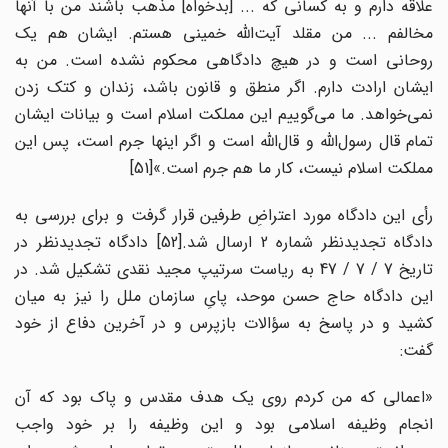
علاقه دارم و به کسانی که ... [بدخواه] مذهب باشند من با آنها
مخالفم ... من مقلد آیت‌الله خمینی هستم. ایشان هم یک
روحانی است و در هیچ دادگاهی محکوم نشده است. من به
ایشان ارادت دارم. اگر منطق و قانون باشد، زندان و کتک زدن
نمی‌خواهد. ما می‌گوییم این مملکت اسلام است و بیانات ایشان
تمام قال رسول‌الله و قال‌الله است و اگر اینها جرم است، پس این
مملکت اسلام نیست، کار ما هم جرم است.»[51]
رأی این دادگاه مورد اعتراضِ طرفین قرار گرفت و برای بررسی به
دادگاه تجدیدنظر شماره 2 ارسال شد.[52] دادگاه تجدیدنظر در
تاریخ 7 / 7 / 47 به ریاست سرتیپ مجید نقدی تشکیل شد. در
این دادگاه حاج حسن موحد، پایِ سازمان ملل را نیز به میان
کشید و در پاسخ به سؤالات بازپرس و در آخرین دفاع از خود
گفت:
«اعمالی که من کردم روی یک هدف مقدس و پاک بود که آن
انجام وظیفه اسلامی بود و این وظیفه را بر خود واجب