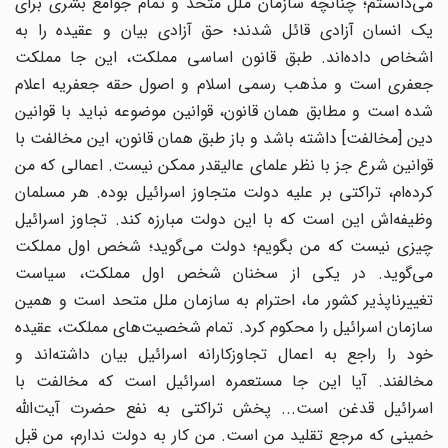
می‌دانستم؛ چنانچه سازمان ملل متحد و تمام جوامع بشری برای
یک انسان آزادی قائل شدند؛ حق آزادی بیان و عقیده را به
اشخاص داده‌اند. طبق قانون اساسی مملکت، این جا مملکت
جعفری است و مذهب رسمی اسلام و اصول حقه جعفریه اعلام
شده است و مطابق همان قانون، قوانین موضوعه نباید با قوانین
دین [مخالفت] داشته باشد و باز طبق همان قانون، این مخالفت با
قوانین شرع جز با نظر علمای عالیقدر ممکن نیست. اعمالی که من
کرده‌ام، تراکتی بر علیه دولت متجاوز اسرائیل بوده. هر مسلمان
وظیفه‌اش این است که با این دولت مبارزه کند. تجاوز اسرائیل
چیزی نیست که من بگویم؛ دولت می‌گوید؛ شخص اول مملکت
می‌گوید. در یکی از سخنان شخص اول مملکت، سیاست
تغییرناپذیر کشور ما، احترام به سازمان ملل متحد است و همین
سازمان اسرائیل را محکوم کرد. تمام شخصیت‌های مملکت، عقیده
خود را راجع به اعمال تجاوزکارانه اسرائیل بیان داشته‌اند و
مخالفند. آیا این جا مستعمره اسرائیل است که مخالفت با
اسرائیل قدغن است... پخش تراکتی به نفع حضرت آیت‌الله
خمینی که مرجع تقلید من است. من کار به دولت ندارم، من قبل