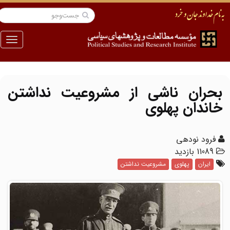
منو
بحران ناشی از مشروعیت نداشتن
خاندان پهلوی
فرود نودهی
11089 بازدید
ایران
پهلوی
مشروعیت نداشتن