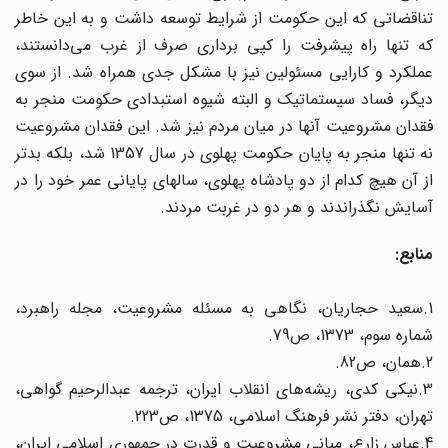
تناقضاتی که این حکومت از شرایط توسعه داشت و به این خاطر
که تنها راه پیشرفت را کپی برداری صرف از غرب می‌دانستند،
عملکرد و کارایی مسئولین نیز با مشکل جدی همراه شد. از سوی
دیگر، فساد سیستماتیک و البته شیوه استبدادی حکومت منجر به
فقدان مشروعیت آنها در میان مردم نیز شد. این فقدان مشروعیت
نه تنها منجر به پایان حکومت پهلوی در سال 1357 شد، بلکه بدتر
از آن هیچ کدام از دو پادشاه پهلوی، سالهای پایانی عمر خود را در
آسایش نگذراندند و هر دو در غربت مردند.
منابع:
1.سعید حجاریان، نگاهی به مسئله مشروعیت، مجله راهبرد،
شماره سوم، 1373، ص79.
2.همان، ص82.
3.نیکی کدی، ریشه‌های انقلاب ایران، ترجمه عبدالرحیم گواهی،
تهران، دفتر نشر فرهنگ اسلامی، 1375، ص223.
4.عباس زارع، مبانی مشروعیت و قدرت در جمهوری اسلامی ایران،