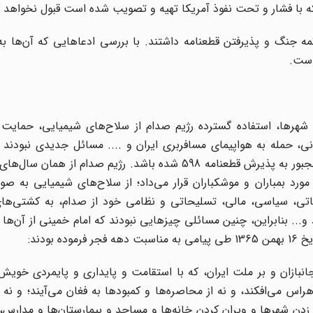
 که با فشار و تحت نفوذ آمریکا تهیه و تصویب شده است قبول نخواهد ک
مه جنگ و پذیرفتن قطعنامه داشتند. با بررسی ادعاهایی که آن‌ها به
 است.
هرها، استفاده گسترده رژیم صدام از سلاح‌های شیمیایی،‌ حمایت 
نی، حمله به هواپیمای مسافربری ایران و .... مسائل جدیدی نبودند ک
تیرماه 67 بروز کرده باشند و امام خمینی(ره) به خاطر آن‌ها مجبور به پذیرش قطعنامه 598 شده باشد. رژیم صد
ورد بمباران و موشکباران قرار می‌داد؛ از سلاح‌های شیمیایی به ص
اعاتی،‌ سیاسی، مالی، تسلیحاتی و نظامی خود از صدام، به کشتی‌ها
... بنابراین، چنین مسائلی چیزهایی نبودند که امام خمینی از آن‌ها ب
بودند:
جانبازان و بر ملت ایران، که با استقامت و پایداری و پایمردی خویش،
راس می‌افکند، و نه از محاصره‌ها و کمبودها به فغان می‌آیند؛‌ و نه 
 زدن شهرها و ویران کردن خانه‌ها و مساجد و بیمارستان‌ها و مدارس، 