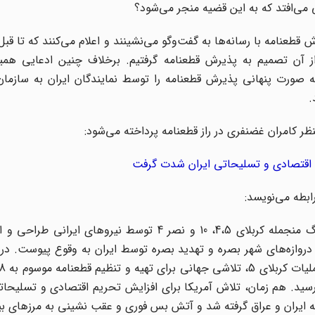
 می‌افتد که به این قضیه منجر می‌شود؟
 بعد از آن تصمیم به پذیرش قطعنامه گرفتیم. برخلاف چنین ادعایی همی
ولیت‌های اصلی در زمان جنگ داشتند، 13 اسفند 66 به صورت پنهانی پذیرش قطعنامه را توسط نمایندگان ایران به 
.
ظر کامران غضنفری در راز قطعنامه پرداخته می‌شود:
م اقتصادی و تسلیحاتی ایران شدت گرفت
ابطه می‌نویسد:
"در اواخر 65 و اوایل سال 66، چندین عملیات کوچک و بزرگ منجمله کربلای 4،‌5،‌ 10 و نصر 4 توسط نیرو
ر پشت دروازه‌های شهر بصره و تهدید بصره توسط ایران به وقوع پیوست. در
سازمان ملل رسید. هم زمان، تلاش آمریکا برای افزایش تحریم اقتصادی و تسلیحات
ه ایران و عراق گرفته شد و آتش بس فوری و عقب نشینی به مرزهای بی