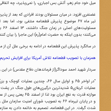
میل خود جام زهر، آتش بس اجباری، را نمی‌پذیرد، چه اتفاقی
تیر ماه 67 موضوع پذیرش قطعنامه منتفی بود، اما
مسئ
می‌کنند؛ بدون اینکه به حضرت امام(ره) این ماجرا را بیان کنند
در سالگرد پذیرش این قطعنامه در ادامه به برخی علل آن از من
همزمان با تصویب قطعنامه تلاش آمریکا برای افزایش تحری
سردار شهید احمد سوداگر(از فرماندهان دفاع مقدس) در این ر
عملیات کربلای5 شدیدترین درگیری‌های طول جنگ د
و در پایان تیرماه 66 به تصویب شورای امنیت 
شدت گرفت. در این قطعنامه، تصمیم به خاتمه دادن به منازع