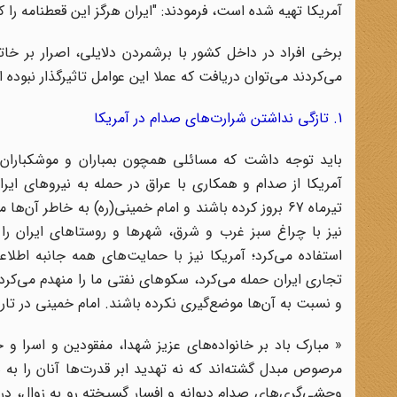
آمریکا تهیه شده است، فرمودند: "ایران هرگز این قعطنامه را
برخی افراد در داخل کشور با برشمردن دلایلی، اصرار بر خات
می‌کردند می‌توان دریافت که عملا این عوامل تاثیرگذار نبوده
1. تازگی نداشتن شرارت‌های صدام در آمریکا
باید توجه داشت که مسائلی همچون بمباران و موشکباران ش
آمریکا از صدام و همکاری با عراق در حمله به نیروهای ایرا
نیز با چراغ سبز غرب و شرق، شهرها و روستاهای ایران را م
استفاده می‌کرد؛ آمریکا نیز با حمایت‌های همه جانبه اطل
تجاری ایران حمله می‌کرد، سکوهای نفتی ما را منهدم می‌کرد و
و نسبت به آن‌ها موضع‌گیری نکرده باشند. امام خمینی در تاریخ 16 بهمن 1365 طی پیامی به مناسبت دهه فجر فرموده 
« مبارک باد بر خانواده‌های عزیز شهدا، مفقودین و اسرا و 
مرصوص مبدل گشته‌اند که نه تهدید ابر قدرت‌ها آنان را به ه
وحشی‌گر‌ی‌های صدام دیوانه و افسار گسیخته رو به زوال، در