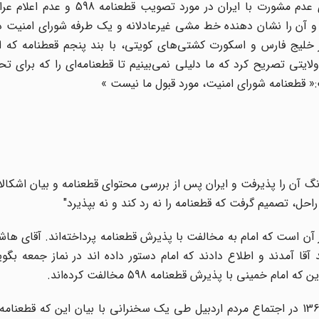
دکتر ولایتی ( وزیر امور خارجه وقت ایران ) طی مصاحبه‌ای عدم مشورت با ایران 
کرد و آن را نشان دهنده خط مشی غیرعادلانه و یک طرفه شورای امنیت
ر خلیج فارس و اسکورت کشتی‌های کویتی، با بند پنجم قعطنامه که ا
یتی تصریح کرد که ما دلیلی نمی‌بینیم تا قطعنامه‌ای را که برای تحم
:« قطعنامه شورای امنیت، مورد قبول ما نیست »
598 صادر شد. عراق بدون درنگ آن را پذیرفت و ایران پس از بررسی محتوای قطعنامه و بیان ا
احل،‌ تصمیم گرفت که قطعنامه را نه رد کند و نه بپذیرد"
ن است که امام به مخالفت با پذیرش قطعنامه پرداخته‌اند. آقای ها
منه ای و احمد آقا آمدند و اطلاع دادند که امام دستور داده اند در نماز جمعه ب
مینی با پذیرش قطعنامه 598 مخالفت کرده‌اند.
رئیس جمهور وقت حضرت آیت الله خامنه‌ای نیز در 30 تیر 1366 در اجتماع مردم اردبیل طی یک سخنرانی با بیان این ک