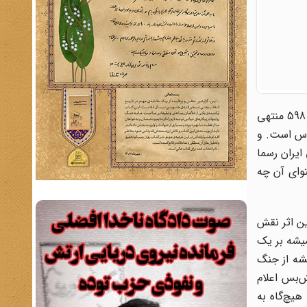
جنگ تحمیلی هشت ساله علیه ایران فراز و نشیب‌های فراوان سیاسی و اقتصادی و نظامی داشت که در نهایت به پذیرش قطعنامه 598 منتهی
دس است. و
در تاریخ 27 تیرماه 1367 ، جمهوری اسلامی ایران رسما
توای آن چه
ین اثر نقش
میشه بر یک
شه از جنگ
ا نعمت می‌دانند و هیچ گاه زیر بار آتش‌بس‌ها نمی‌روند، اما چه می‌شود که در شهریور 67 آتش‌بس اعلام
هیچ‌گاه به