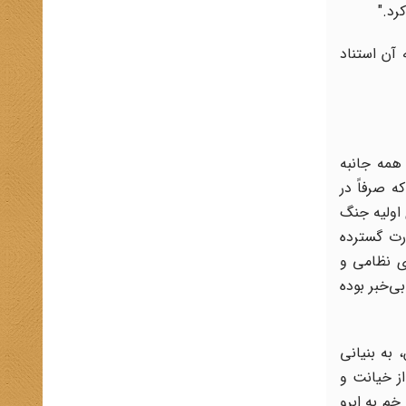
رد."
 آن استناد
همه جانبه
ه صرفاً در
ام از همان سال‌های اولیه جنگ
ورت گسترده
ی نظامی و
ی‌خبر بوده
 به بنیانی
از خیانت و
خم به ابرو