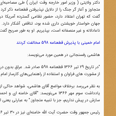
متجاوز و آغاز گر جنگ را از دلایل نپذیرفتن قطعنامه ذکر 
گفت که تهران اعتقاد دارد، حضور نظامی گسترده آمریکا د
جهان خواستار خویشتن داری شده بود،‌ تناقض آشکار دارد. ولا
ناعادلانه و غیر منصفانه است، بپذیریم. او به طور صریح گفت
امام خمینی با پذیرش قطعنامه 598 مخالفت کردند
هاشمی رفسنجانی در همین مورد می‌نویسد:
"در تاریخ 29 تیر 1366 قطعنامه 
از مشورت های فراوان و استفاده از راهنمایی‌های کارساز امام ر
به نظر می‌رسد برخلاف مواضع آقای هاشمی، شواهد حاکی از آ
یادداشت سوم مهر 1366 می‌نویسد: "آقای خا
سازش در پیش نداریم، جز با تنبیه متجاوز." به عبارتی یعنی این که امام خ