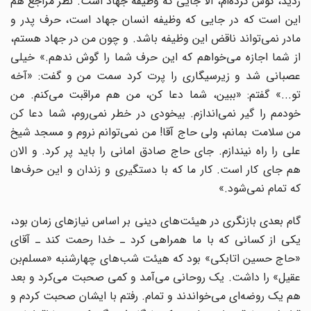
زدید، گوش کرده‌ام، الّا جایی که وظیفه جهاد است. نظر مراجع هم
این است که در جایی که وظیفه انسان جهاد است، حرف پدر و
مادر نمی‌تواند ناقض این وظیفه باشد. و چون من در جهاد هستم،
از شما اجازه می‌خواهم که این حرف شما را گوش ندهم.» خیلی
عصبانی شد و زیرسیگاری را پرت کرد سمت من و گفت: «آخه
تو...» گفتم: «ببین، شما دعا کن، من هم مراقبت می‌کنم. من
خودمم را گیر نمی‌اندازم. بیخودی در خطر نمی‌روم، شما دعا کن
من سلامت بمانم، ولی حاج آقا! من نمی‌توانم نروم و مسجد شیخ
علی را راه نیندازم. جای حاج صادق امانی را باید پر کرد. و الان
هم جای کار است. کار ما که با دستگیری و زندان و این حرف‌ها
که تمام نمی‌شود.»
گام بعدی بازنگری در هیئت‌های دینی بر اساس نیازهای زمان بود،
یکی از کسانی که با ما همراهی کرد ـ خدا رحمت کند ـ آقای
«حاج حسین اتابکی» بود که هیئت شب‌های چهارشنبه «مسلم‌بن
عقیل» را داشت. یک روحانی می‌آمد و کمی صحبت می‌کرد و بعد
هم یک روضه‌ای می‌خواندند و تمام. رفتم با ایشان صحبت کردم و