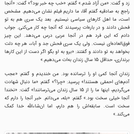
زد و گفت: «من آزاد شدم.» گفتم: «خب چه خبر بود؟» گفت: «آنجا
راجع به صادقیه گفتم آقا، ما داریم فیلم نشان می‌دهیم. مشخص
است، ما اهل کارهای سیاسی نیستیم. بعد یک سری هم به تو
فحش دادند و در باره‌ات پرسیدند که آنجا چه کار می‌کنی. جواب
دادم که این فرد هم در آنجا عربی درس می‌دهد. این چیز
فوق‌العاده‌ای نیست. ولی یک سری فحش جد و آباء، هر چه دلت
بخواهد به تو دادند و گفتند: «برو به او بگو اگر دست از این کارها
برنداری، حداقل 15 سال زندان به‌ات می‌دهیم.»
زندانِ آنجا کمی او را ترسانده بود. من خندیدم و گفتم: «عجب
آدم‌های احمقی هستند!» پرسید: «چرا؟» گفتم: «ما دنبال شهادت
می‌گردیم، اینها ما را از 15 سال زندان می‌ترسانند!» گفت: «نخند!
آنجا خیلی سخت بود.» گفتم: «بله، می‌دانم. خبر آنجا را دارم که
سخت است. سابقه‌اش را هم دارم، اما ان‌شاءالله خدا کمک
می‌کند.»