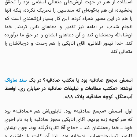
استفاده از هنر در جهت ارزش‌های متعالی اسلامی بود را تحقق
بخشیده؛ آن هم به‌گونه‌ای که مقدسین را تحریک نکرده، بلکه آنها
را هم در این مسیر همراه کرده. این کار بسیار ارزشمندی است که
انجام شده.» در ادامه نیز تقدیر و دعاهای نابی کردند. خدا
ان‌شاءالله رحمتشان کند و آن دعاهای ایشان را در حق ما برآورده
کند. خدا تیمور افغانی، آقای اتابکی را هم رحمت و درجاتشان را
متعالی کند.
اسمش مجمع صادقیه بود یا مکتب صادقیه؟ در یک
سند ساواک
نوشته: «مکتب مطالعات و تبلیغات صادقیه در خیابان ری، اواسط
آب‌منگل، کوچه صادقیه، پلاک 88».
اول، اسمش «مجمع صادقیه» بود. تابلوی‌اش هم «صادقیه» بود
که سر کوچه زده بودیم. آقای اتابکی مجوز صادقیه را به نام اخوی
خود ـ خدا رحمتشان کند ـ «حاج آقا تقی»گرفته بود، چون ایشان
کارمند تسلیحات‌سازی قورخانه بود. لذا آن کارت را داشتیم و