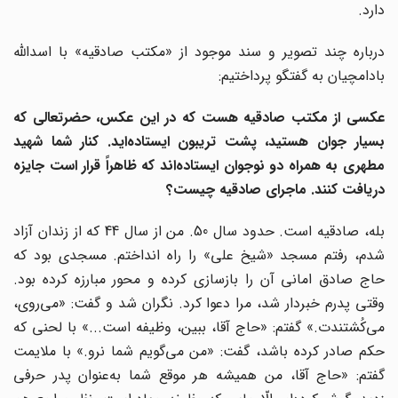
دارد.
درباره چند تصویر و سند موجود از «مکتب صادقیه» با اسدالله
بادامچیان به گفتگو پرداختیم:
عکسی از مکتب صادقیه هست که در این عکس، حضرتعالی که
بسیار جوان هستید، پشت تریبون ایستاده‌اید. کنار شما شهید
مطهری به همراه دو نوجوان ایستاده‌اند که ظاهراً قرار است جایزه
دریافت کنند. ماجرای صادقیه چیست؟
بله، صادقیه است. حدود سال 50. من از سال 44 که از زندان آزاد
شدم، رفتم مسجد «شیخ ‌علی» را راه انداختم. مسجدی بود که
حاج صادق امانی آن را بازسازی کرده و محور مبارزه کرده بود.
وقتی پدرم خبردار شد، مرا دعوا کرد. نگران شد و گفت: «می‌روی،
می‌کُشتندت.» گفتم: «حاج آقا، ببین، وظیفه است...» با لحنی که
حکم صادر کرده باشد، گفت: «من می‌گویم شما نرو.» با ملایمت
گفتم: «حاج آقا، من همیشه هر موقع شما به‌عنوان پدر حرفی