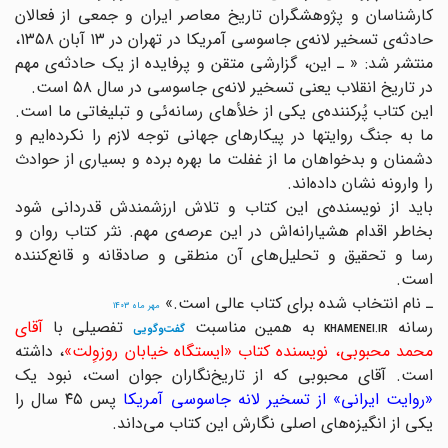
کارشناسان و پژوهشگران تاریخ معاصر ایران و جمعی از فعالان
حادثه‌ی تسخیر لانه‌ی جاسوسی آمریکا در تهران در ۱۳ آبان ۱۳۵۸،
منتشر شد: « ـ این، گزارشی متقن و پرفایده از یک حادثه‌ی مهم
در تاریخ انقلاب یعنی تسخیر لانه‌ی جاسوسی در سال ۵۸ است.
این کتاب پُرکننده‌ی یکی از خلأهای رسانه‌ئی و تبلیغاتی ما است.
ما به جنگ روایتها در پیکارهای جهانی توجه لازم را نکرده‌ایم و
دشمنان و بدخواهان ما از غفلت ما بهره برده و بسیاری از حوادث
را وارونه نشان داده‌اند.
باید از نویسنده‌ی این کتاب و تلاش ارزشمندش قدردانی شود
بخاطر اقدام هشیارانه‌اش در این عرصه‌ی مهم. نثر کتاب روان و
رسا و تحقیق و تحلیل‌های آن منطقی و صادقانه و قانع‌کننده
است.
ـ نام انتخاب شده برای کتاب عالی است.»
مهر ماه ۱۴۰۳
رسانه
به همین مناسبت
تفصیلی با
آقای
گفت‌وگویی
KHAMENEI.IR
حمد محبوبی، نویسنده کتاب «ایستگاه خیابان روزوِلت»
، داشته
است. آقای محبوبی که از تاریخ‌نگاران جوان است، نبود یک
روایت ایرانی» از تسخیر لانه جاسوسی آمریکا
پس ۴۵ سال را
یکی از انگیزه‌های اصلی نگارش این کتاب می‌داند.