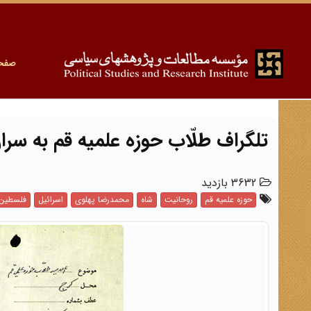
صفح
تلگراف طلّاب حوزه علمیه قم به سر
3632 بازدید
حوزه علمیه قم
روحانیت
شاه
محمدرضا پهلوی
اسرائیل
فلسطین