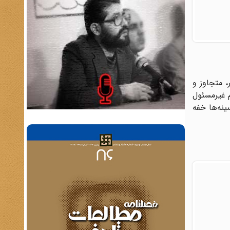
 متجاوز و
م غیرمسئول
نه‌ها خفه