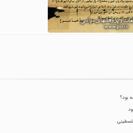
ه بود؟
ود
فلسطینی