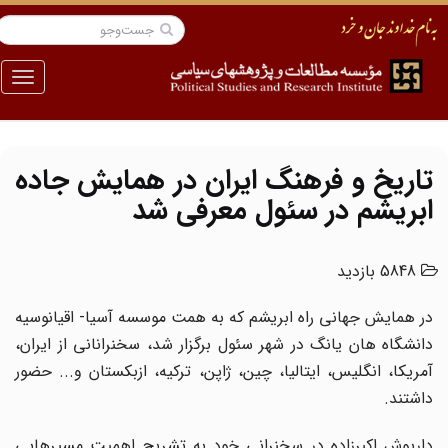
منو
تاریخ و فرهنگ ایران در همایش جاده
ابریشم در سئول معرفی شد
5848 بازدید
در همایش جهانی راه ابریشم که به همت موسسه آسیا- اقیانوسیه
دانشگاه هان یانگ در شهر سئول برگزار شد، سخنرانانی از ایران،
آمریکا، انگلیس، ایتالیا، چین، ژاپن، ترکیه، ازبکستان و... حضور
داشتند.
داریوش اکبرزاده در سخنرانی خود به تشریح اهمیت مسیرهایی