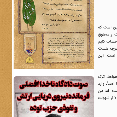
این است که
ت و مخلوق
 حساب کنیم
 هرچه هست
است. این
واها، ترک
اصلاً، وارد
ست. اما من
؟ از شهوات