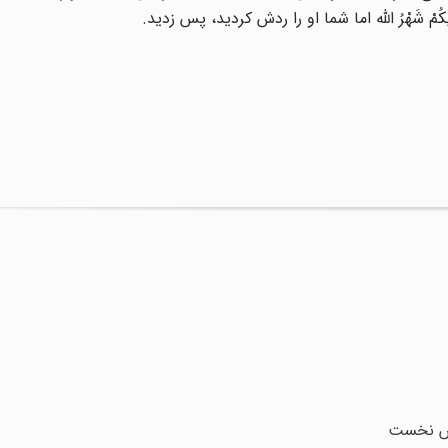
مْ شَهْرُ الله‌ اما شما او را ردش کردید، پس زدید.
خش نخست