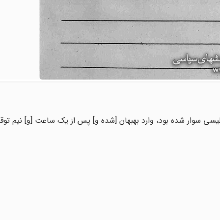
ل که [در] هر یک 6 نفر هندی و انگلیسی سوار شده بود، وارد بهبهان [شده و] پس از یک ساعت [و] ن