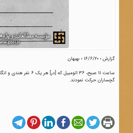
گزارش ؛ 16/6/20 ؛ بهبهان
ساعت 11 صبح، 36 اتومبی
گچساران حرکت نمودند.