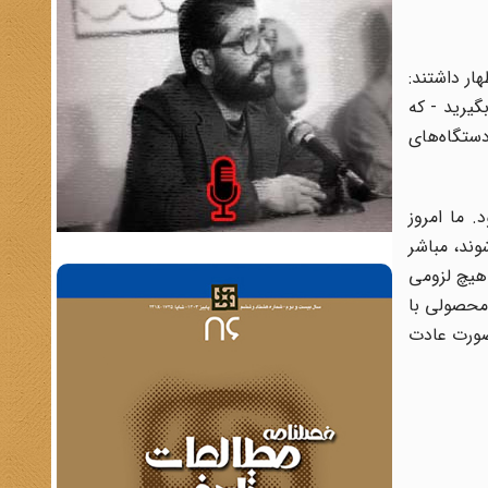
اظهار داشتند:
گیرید - که
دستگاه‌هاى
 ما امروز
وند، مباشر
 هیچ لزومى
محصولى با
 صورت عادت