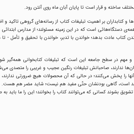
مختلف ساخته و قرار است تا پایان آبان ماه روی آنتن رود.
 با مسئولان کتابخانه‌ها و کتابداران بر اهمیت تبلیغات کتاب از رسانه‌های گروهی تاکید و 
همه‌ى دستگاه‌هائى است که در این زمینه مسئولند؛ از مدارس ابتدائى ب
اندن کتاب عادت بدهد؛ خواندن با تدبر، خواندن با تحقیق و تأمل - تا 
 و مهم در سطح جامعه این است که تبلیغات کتابخوانى همه‌گیر شود.
سان‌ها ندارند، صاحبانش تبلیغات رنگین عجیب و غریبى را متصدى می‌ش
آنها را پخش می‌کنند؛ در حالى که آن محصولات هیچ ضرورتى ندارند،
فید است، گاهى بودنشان حتّى مفید هم نیست؛ شاید مضر هم هست. 
شویق بشوند کسانى که می‌توانند کتاب را بخوانند؛ این را ما باید به