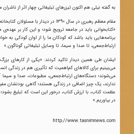
به گفته نیلی هم اکنون تیزرهای تبلیغاتی چهار اثر از ناشران 
مقام معظم رهبری در سال 1390 در دیدار
«کتابخوانى باید در جامعه ترویج شود؛ و این کار بر عهده‌ى 
برنامه‌هایى باید باشد که کودکان ما را از اوان کودکى به خو
ارتباط‌جمعى، تا صدا و سیما، تا وسایل تبلیغاتى گوناگون.»
ایشان طی همین دیدار تاکید کردند: «یکى از کارهاى بزرگ
مى‌بینیم براى کالاهاى کم‌اهمیت که تأثیرى هم در زندگى ان
می‌شوند؛ دستگاه‌هاى ارتباط‌جمعى، مطبوعات، صدا و سیما 
ندارند، یک چیز اضافى در زندگى هستند؛ گاهى بودنشان م
عظمت کتاب، با ارزش کتاب، درخور این است که تبلیغ بشود؛ ت
در بیاوریم.»
http://www.tasnimnews.com