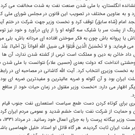
دست نشانده انگلستان، با ملی شدن صنعت نفت به شدت مخالفت می کرد
دارد و به عناوین مختلف در تصویب این قانون در مجلس شورای ملی ک
مبیل رزم آرا جلوی مسجد امام (شاه سابق) توقف کرد و نخست وزیر جهت شرکت در ختم 
ز پشت سر با شلیک سه گلوله او را از پای درآورد و خود نیز توس
اش یا پروانه باش چون به فکر سوختن افتاده ای مردانه باش، بلی م
َحْسَبَنَّ الَّذینَ قُتِلوُا فی سَبیلِ اللهِ اَمْواتاً بَلْ اَحْیاءٌ عِنْدَ رَبِّهِم
د خائن به دین و مملکت است ترس از کشته شدن ندارد، آن ها زند
ان وحشتی انداخت که دولت بعدی (حسین علاء) نتوانست با ملی شدن
ه نخست وزیری انتخاب کرد. آیت الله کاشانی در مصاحبه ای در رابطه 
ملت ایران بود و آن گلوله و ضربه عالیترین و مفیدترین ضربه ای بود 
یگر اظهار می دارد: »نخست وزیر مقتول در زمان حیات خود از منافع
.
ری برای کوتاه کردن دست طمع سیاست استعماری نفت جنوب قیام کر
یران و حمایت از شرکت نفت باعث خشم شدید و عمومی مردم ایران گرد
غیور، وطن پرست و متد
ملت ایران ثابت گردیده، هر گاه قاتل او استاد خلیل طهماسبی باش