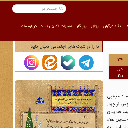
ا
نگاه دیگران
رجال
روزنگار
نشریات الکترونیک
درباره ما
ما را در شبکه‌های اجتماعی دنبال کنید
24
دی
1400
کرد. سید مجتبی
س از چهار
یت فداییان
 حسین علاء
اسلامی به