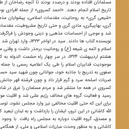
مسلمانان افتاده بودند و درصدد بودند تا آنچه رضاخان از ط
تاریخ اسلام انجام دهند. «احمد کسروی» از جمله افرادی بود
«شیعی گری» به روحانیت، مقدسات اسلامی، پیشوایان مذه
گری، بهاییگری، مادی گری و حتی تاریخ مشروطیت، مقدسات د
شد و موجی از احساسات مذهبی و دینی وجودش را فراگرفت. ک
نویسنده کتاب ها دادند.
اسلام و ائمه ی شیعه (ع) و روحانیت برحذر داشت و وقتی م
هشتم اردیبهشت 1324، در سر چهار راه حشمت
موجودیت فداییان اسلام را طی یک اعلامیه رسمی با جمله هوا
ضربات اسلحه سرد و گرم قرار داد و چون فرشته قهر جانش ر
رسید و فعالیت گروه های مخالف رژیم علنی شد و اقلیت مو
برای این که حتی اقلیت مخالفی نیز وارد مجلس نشود، توسط
الله کاشانی در این ترور، ایشان را بازداشت و به لبنان تبعید ک
و مصدق، گروه اقلیت دوباره به مجلس راه یافت. با وجود ای
کاشانی و به منظور وحدت مبارزات اسلامی و ملی، از همگامی 