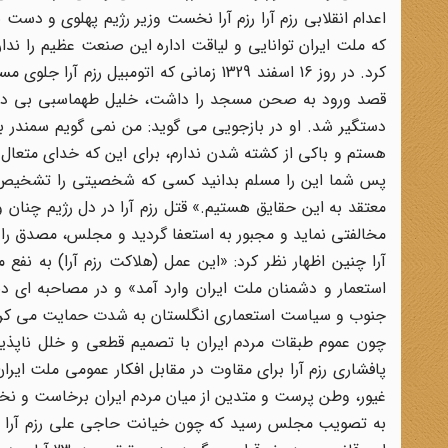
اعدام انقلابی رزم آرا رزم آرا نخست وزیر رژیم پهلوی و 
که ملت ایران توانایی و لیاقت اداره این صنعت عظیم را ن
کرد. در روز 16 اسفند 1329 زمانی که اتو
قصد ورود به صحن مسجد را داشت، خلیل طهماسبی بی درنگ ا
دستگیر شد. او در بازجویی می گوید: من نمی گویم سمندر ب
هستم و باکی از کشته شدن ندارم، برای این که خدای متعال می فرماید: وَ لا ت
پس شما این را مسلم بدانید کسی که شخصیتی را تشخیص دا
معتقد به این حقایق هستیم.» قتل رزم آرا در دل رژیم چن
مخالفتی نماید و مجبور به استعفا گردید و مجلس، مصدق را ب
آرا چنین اظهار نظر کرد: «این عمل (هلاکت رزم آرا) به نفع 
استعمار و دشمنان ملت ایران وارد آمد» و در مصاحبه ای د
جنوب و سیاست استعماری انگلستان به شدت حمایت می کرد
چون عموم طبقات مردم ایران با تصمیم قطعی و خلل ناپذی
پافشاری رزم آرا برای مقاوت در مقابل افکار عمومی ملت ا
به تصویب مجلس رسید که چون خیانت حاجی علی رزم آرا بر 