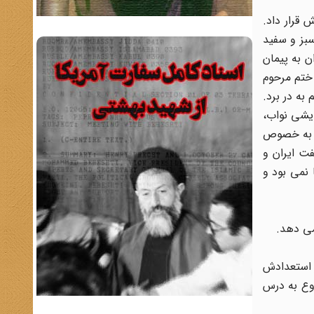
 قرار داد.
بز و سفید
ن به پیمان
2 آبان که علاء برای شرکت در ختم مرحوم
به در برد.
مایشی نواب،
و به خصوص
ت ایران و
نمی بود و
 استعدادش
روع به درس