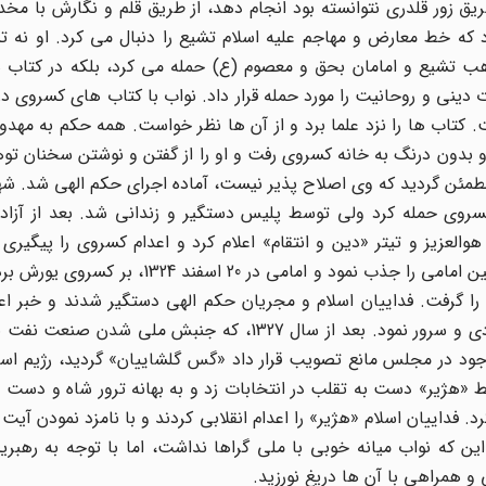
ریق زور قلدری نتوانسته بود انجام دهد، از طریق قلم و نگارش با م
 که خط معارض و مهاجم علیه اسلام تشیع را دنبال می کرد. او نه تن
ب تشیع و امامان بحق و معصوم (ع) حمله می کرد، بلکه در کتاب
ینی و روحانیت را مورد حمله قرار داد. نواب با کتاب های کسروی د
تاب ها را نزد علما برد و از آن ها نظر خواست. همه حکم به مهدور
 سید در اواخر 1323، وارد تهران شد و بدون درنگ به خانه کسروی رفت و او را از گفتن و نوشتن سخنا
طمئن گردید که وی اصلاح پذیر نیست، آماده اجرای حکم الهی شد. شه
 الدوله به کسروی حمله کرد ولی توسط پلیس دستگیر و زندانی شد. بعد از آزاد
لعزیز و تیتر «دین و انتقام» اعلام کرد و اعدام کسروی را پیگیری 
صفوی به تدریج با جاذبه خود، جوانانی چون شهید سید حسین امامی را جذب نمود و امامی در
ا گرفت. فداییان اسلام و مجریان حکم الهی دستگیر شدند و خبر اعد
کسروی در همه جا منتشر شد و مردم مسلمان را غرق در شادی و سرور نمود. بعد از سال 1327، که جنبش
جود در مجلس مانع تصویب قرار داد «گس گلشاییان» گردید، رژیم است
 «هژیر» دست به تقلب در انتخابات زد و به بهانه ترور شاه و دست 
رد. فداییان اسلام «هژیر» را اعدام انقلابی کردند و با نامزد نمودن آیت 
ن که نواب میانه خوبی با ملی گراها نداشت، اما با توجه به رهبری
و همراهی با آن ها دریغ نورزید.