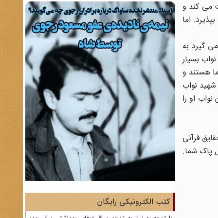
 می کند و
بپذیرد. اما
می گیرد به
نواب بسیار
ما هستند و
 شهید نواب
نواب او را
 حقایق قرآنی
ل پاک شما.
کتب الکترونیکی رایگان