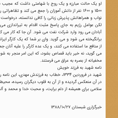
او یک حالت مبارزه و یک روح با شهامتی داشت که عجیب بو
1500 و 1600 نفر از دانش آموزان را جمع می کند و تظاه
نواب و همراهانش پذیرش زبانی را کافی ندانسته، درخواست
لکن عوامل رژیم به جای پاسخ مثبت اقدام به تیراندازی می 
آبادان می رود وارد شرکت نفت می شود. آن جا که کار می کن
برانگیخته می شود و می گوید: وای بر شما که یک کارگر ایرا
از منافع ما استفاده می کنند، و یک عده کارگر را علیه آن
می گوید، نه خیر باید قصاص بشود، که این امر منجر به شورش
مخفیانه از بصره به عراق می فرستند.
نامه شهید به فرزند خویش
شهید در فروردین 1334، خطاب به فرزندش مهد
در آن منعکس گردیده و از آن به قلوب دیگران رسیده، محیط 
سلامی برای همیشه از دلم برایت، و محبت خدا و محمد و 
خبرگزاری شبستان ۱۳۸۸/۱۰/۲۷