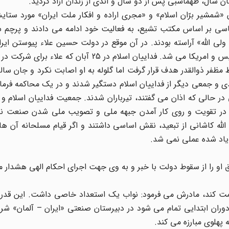
 «شمشیر برّان اسلام» و «مجری اراده و افکار ملت ایران» مورد ستایش
ناسی بر اساس مکتب تشیع، به فعالیت خود ادامه می دادند و پرچم س
لی ولی الله» آراسته بودند. در آن موقع در دولت حسین علاء پیوستن ایرا
بغداد مطرح بود که در حقیقت ایران یکی از اقمار منطقه انگلیس و امریکا می شد. فداییان اسلام در 5
ر ذوالقدر هدف قرار گرفت اما گلوله به او اصابت نکرد و جان سالم 
حسین واحدی و جمعی دیگر از فداییان اسلام دستگیر شدند و در یک محاکمه فر
در حالی که اذان می گفتند، تیرباران شدند. جمعیت فداییان اسلام 
 در تقویت و روی کار آمدن جبهه ملی و تصویب ملی شدن صنعت نف
ه کاشانی از تبعید، نقش اساسی داشتند و اگر قیام مسلحانه آن ها 
 یاد شده عملی نمی شد.
مت کند، مادرش می فرمود: نواب یک استعداد خاصی داشت. این قدر
 دوران ابتدایی تمام می شود در دبیرستان صنعتی «ایران – آلمان» ش
پهلوی مبارزه می کند.