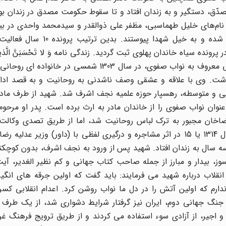
، دستگیر و به زندان افتاد و تا سقوط حکومت مصدق در زندان بود
نام‌های خلیل طهماسبی، مظفر علی ذوالقدر و سیدمحمد واحدی در بید
پهلوی محکوم و در صبحگاه 27 دی 1334 شمسی تیرباران شده و به خیل 
 سیاه خاندان پهلوی ثبت گردید. زندگی نامه وَ لا تَحْسَبَنَّ الَّذینَ 
سَبیلِ اللهِ اَمْواتاً بَلْ اَحْیاءٌ عِنْدَ رَبِّهِمْ یُرْزَقُونَ سید مجتبی تهرانی معروف به نواب صفوی، در سال 
شت. وی با علاقه و عشقی وصف ناشدنی به روحانیت و به قصد ادامه 
از طی تحصیلات ابتدایی و متوسطه، رهسپار حوزه علمیه نجف اشرف شد. شهید از طرف م
وان نواب صفوی را از خاندان مادر به ارث برده است. پدر او مرحوم
ضاخان مجبور به ترک لباس روحانیت شد، اما از طریق تصدی وکالت
همچنان به داد مظلومان می رسید. مرحوم سید جواد در سال 1314 یا 15 در اثر مشاجره و درگیری لفظی با (داور) وزی
ه سال به زندان افتاد. شهید پس از ورود به نجف اشرف، بدون کوچکت
ز، بیدار و مبارز از جمله صاحب کتاب جهانی و کم نظیر الغدیر، آیت 
انقلاب درباره شهید می فرمایند: باید گفت که اولین جرقه های انگی
رم که اولین آتش را در دل ما نواب روشن کرد. اعدام انقلابی کسرو
م بعد از شهریور 1320 و فراگیر شدن جنگ جهانی دوم، ایران نیز گرفتار شرایط دشواری شد، از یک 
و اجیر، از آزادی سوء استفاده می کردند و از طریق ترویج فرهنگ غ