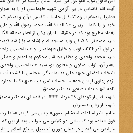
این قانون مورد عفو قرار می گیرد. بدین ترتیب در 23 آبان همان سال، طهماسبی پس از دو سال و اندی از زندان آزاد گردید.
آیت الله کاشانی در پی آزادی شهید طهماسبی او را به عنوان
فداییان اسلام از راه تشکیل جلسات تفسیر قرآن و اسلام ش
خود را با کلمات زیبای «لا اله الا الله، محمد رسول الله و ع
سید مصطفی کاشانی وارد مسجد امام (شاه سابق) شد توسط مظف
در اول آذر 1334، نواب و خلیل طهماسبی و عبدال
سید محمد واحدی و مظفر ذوالقدر محکوم به اعدام و همگی 
رهبر آن، نواب صفوی و معاون او، سید عبدالحسین واحدی
انتخاب اعضای جبهه ملی به نمایندگی مجلس بازگشت آیت الل
رژیم پهلوی از این جمعیت حساب نمی برد، هیچ یک از موارد
نامه شهید نواب صفوی به دکتر مصدق
شهید قبل از کودتای 28 مرداد 1332، در نامه ای به دکتر مصدق او را از سقوط دولت با خبر و به وی جهت اجرای احکام الهی هشدار می دهد.
شهید از زبان همسرش
خانم «نیرالسادات احتشام رضوی» چنین می گوید: «خدا رح
فوق العاده بود که سالی دو کلاس می خواند. بعد از این که
خواندن می کند و در همان دوران تحصیل به نفع اسلام و علیه 