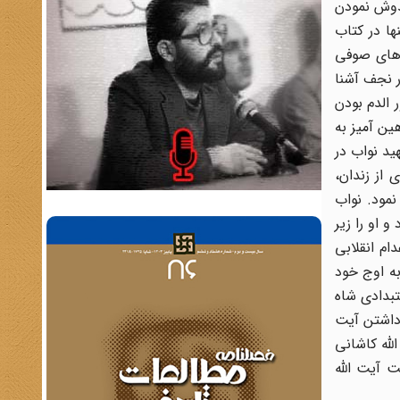
خدوش نمودن
ها در کتاب
 های صوفی
ر نجف آشنا
 الدم بودن
ن توهین آمیز به
ید نواب در
ی از زندان،
نمود. نواب
 20 اسفند 1324، بر کسروی یورش برد و او را زیر
ام انقلابی
 ملی شدن صنعت نفت به اوج خود
بدادی شاه
داشتن آیت
الله کاشانی
ت آیت الله