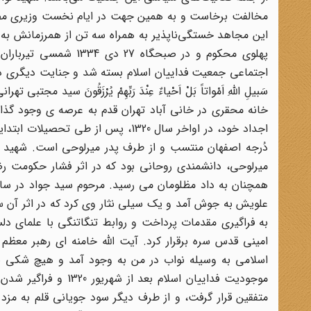
مخالفت برخاست و به همین جهت در ایام نخست وزیری مصدّق
این مجاهد خستگی‌ناپذیر به همراه سه تن از همرزمانش به 
اجتماعی جمعیت فداییان اسلام بسته شد و جنایت دیگری در پرونده
خانه محقری در خانی آباد تهران قدم به عرصه ی وجود گذا
اجداد خود، در اواخر سال 1320، پس 
دُرجه اصفهان منتسب و از طرف پدر میرلوحی است. شهید عن
میرلوحی، دانشمندی روحانی بود که در اثر فشار حکومت ر
علویش به جوش آمد و یک سیلی نثار وی کرد که در اثر آن س
به فراگیری مقدمات پرداخت و روابط تنگاتنگی با علمای دلسو
امینی قدس سره برقرار کرد. آیت الله خامنه ای رهبر معظم 
اسلامی به وسیله نواب در من به وجود آمد و هیچ شکی ندا
موجودیت فداییان اسلا
متفقین قرار گرفت، و از طرف دیگر سود جویانی قلم به مزد 