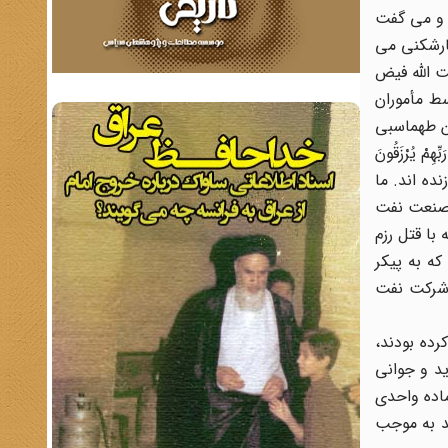
 و می گفت
ارشکنی می
آیت الله فیض
ط مأموران
ن طهماسبی
ْ یُرْزَقُونَ
ه اند. ما
 صنعت نفت
با قتل رزم
که به پیکر
 شرکت نفت
ده بودند،
ید و جوانی
ین از میان مردم ایران برخاست و نخست وزیر بیگانه پرست را به جزای اعمال خود رسانید. در مرداد 1331، ماده واحدی
د به موجب