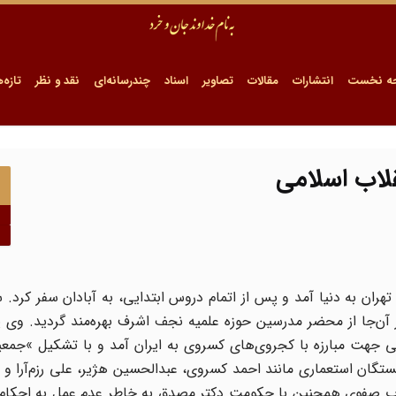
ه نخست
انتشارات
مقالات
تصاویر
اسناد
چندرسانه‌ای
نقد و نظر
تازه‌ه
لاب اسلامی
فوی در سال 1303ش در خانی‌آباد تهران به دنیا آمد و پس از اتمام دروس ابتدایی، به آبادان سفر 
‌جا از محضر مدرسین حوزه علمیه نجف اشرف بهره‌مند گردید. وی پ
نی جهت مبارزه با کجروی‌های کسروی به ایران آمد و با تشکیل »جمع
ابستگان استعماری مانند احمد کسروی، عبدالحسین هژیر، علی رزم‌آرا و
اب صفوی همچنین با حکومت دکتر مصدق به خاطر عدم عمل به احکام 