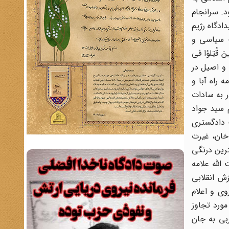
. سرانجام
ادگاه رژیم
شهدا پیوستند. بدین ترتیب پرونده 10 سال فعالیت سیاسی و
قُتِلوُا فی
1303 شمسی در خانواده ای روحانی و اصیل در
راه آبا و
ادر به سادات
 سید جواد
 دادگستری
ر عدلیه رضاخان، غیرت
رین درنگی
الله علامه
زش انقلابی
ی و اعلام
طرف مورد تجاوز
ربی به جان