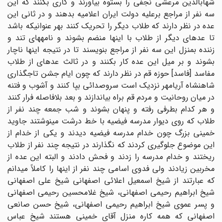
شهاب‏الدین مرعشى نجفى را بستوه بیاورند و کارى بکنند که این
سه نفر از مراجع برعلیه دولت ایران اعلامیه بدهند و در ثانى این
عده در نظر دارند که طلاب دیگر را تحریک کنند بهر عنوانیکه باشد
تا عده‏اى دیگر از طلاب با اینها منضم بشوند و نامه‏هاى تند و
زننده بمنزل این سه نفر از مراجع بنویسند تا در نتیجه اینها ناچار
بشوند و بر میل این عده کار بکنند و در ثالث عده‏اى از طلاب
مفاسد [فاسد] حوزه قم در نظر دارند که چون ایام جشن تاجگذارى
شاهنشاه آریامهر نزدیک است سروصدائى بپا کنند و آشوب و فتنه
در میان روحانیت و مردم قم براه بیاندازند و بعد بلافاصله فرار کنند
و هر کدام بطرفى رفته و پنهان بشوند و شب جمعه چند نفر از
طلاب که روى دیوار مدرسه فیضیه با خط درشت مینوشتند جاوید
خمینى بزرگ چون خدام مدرسه فیضیه دیدند و یکى از خدام از
این موضوع جلوگیرى کردند که نگذارند در نتیجه چند نفر از طلاب
ریختند و خدام مدرسه را زدند و فحش دادند و البته این عده از
مخربین زیادند ولى فدوى اسامى چند نفر از اینها را کاملاً میدانم
که عبارتند از شیخ اسمعیل اعلائى اصفهانى شیخ على اصفهانى
شیخ ابراهیم رحیمى اصفهانى، شیخ غلامحسین رحیمى اصفهانى
و پسر عموى شیخ ابراهیم رحیمى اصفهانى، شیخ حسن صانعى
اصفهانى که همه کاره منزل آقاى خمینى هستند شیخ عباس