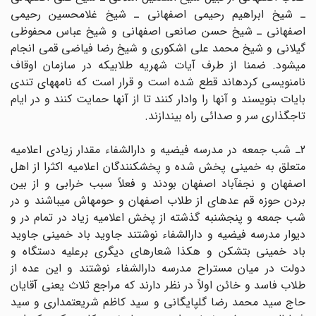
ـ شیخ ابراهیم رحیمى اصفهانى ـ شیخ غلامحسین رحیمى
اصفهانى ـ شیخ حسن صانعى اصفهانى و شیخ عباس محفوظى
گیلانى و شیخ محمد على اشکورى و شیخ رضا فیاضى قمى انجام
میشود. ضمنا از طرف آیات شهریه طلابیکه در سازمان اوقاف
نام‏نویسى کرده‏اند قطع شده است و قرار است که نامه‏هاى تندى
بایات بنویسند و آنها را وادار کنند تا از آنها حمایت کنند و در ایام
تاجگذارى سر و صدائى راه بیندازند.
2ـ شب جمعه در مدرسه فیضیه و دارالشفاء مقدار زیادى اعلامیه
متعلق به خمینى پخش شده و پخش‏کنندگان اعلامیه اکثرا از اهل
اصفهان و نجف‏آباد اصفهان بودند و فعلاً سبب خرابى و از بین
بردن حوزه قم عده‏اى از طلاب اصفهان و حومه‏اش میباشند و در
شب جمعه و پنجشنبه گذشته از پخش اعلامیه زیاد در تمام در و
دیوار مدرسه فیضیه و دارالشفاء نوشتند جاوید باد خمینى جاوید
باد خمینى بت‏شکن و هکذا شعارهاى دیگرى برعلیه دستگاه و
دولت در میان مستراح مدرسه دارالشفاء نوشتند و این عده از
طلاب فاسد و خائن اولاً در نظر دارند که مراجع ثلاث یعنى آقایان
حاج سید محمد رضا گلپایگانى و سید کاظم شریعتمدارى و سید