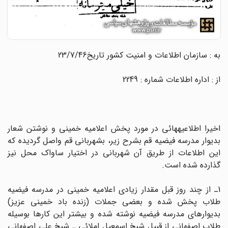
به : سازمان اطلاعات و امنیت کشور تاریخ23/7/46
از : اداره اطلاعات شماره : 2249
اخیرا اطلاعیه‏هائى در مورد پخش اعلامیه خمینى و نوشتن شعار
بدیوار مدرسه فیضیه قم بشرح زیر، بشهربانى قم واصل گردیده که
این اطلاعات از طریق آن شهربانى در اختیار ساواک محل نیز
گذارده شده است.
1ـ از چند روز قبل مقدار زیادى اعلامیه خمینى در مدرسه فیضیه
طلاب پخش شده و بعضى جملات (زنده باد خمینى عزیز)
بدیوارهاى مدرسه فیضیه نوشته شده و بیشتر این کارها بوسیله
طلاب اصفهانى از قبیل شیخ اسمعیل املائى ـ شیخ على اصفهانى