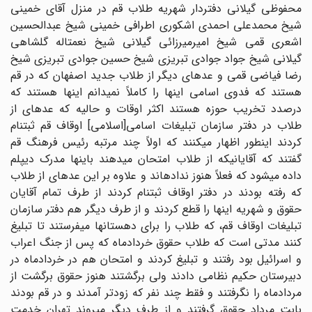
محفوظى گیلانى دفتردار شهریه طلاب قم در منزل آقاى خمینى
شیخ محمدعلى احمدى اشکورى اطرافى خمینى شیخ عبدالحسین
اشعرى قمى شیخ امیرمیرزائى گیلانى شیخ نعمت‏اله گلشاهى
گیلانى شیخ جواد جوادى تبریزى شیخ حسین جوادى تبریزى شیخ
رضا فیاضى قمى و عده‏اى دیگر از طلاب جدید اصفهان که در قم
هستند که فدوى اسامى اینها را کاملاً نمیدانم اینها هستند که
درصدد تخریب حوزه هستند اکثر اوقات و حالیه که عده‏اى از
طلاب در دفتر سازمان تبلیغات اسامى[اسلامى] اوقاف قم ثبت‏نام
کردند اینطور اظهار میکنند که اولاً چند مرتبه رئیس فرهنگ قم
گفتند که آقایانیکه از طلاب امتحان میدهند باینها مدرک دیپلم
داده میشود که فعلاً هنوز نداده‏اند و علاوه بر این عده‏اى از طلاب
که رفته بودند در دفتر اوقاف ثبت‏نام کردند از طرف تمام آقایان
حقوق و شهریه اینها را قطع کردند و از طرف دیگر هم دفتر سازمان
تبلیغات اوقاف قم، که طلاب را براى دهستانها میفرستند تا تبلیغ
کنند مدتى است که طلاب حقوق خردادماه که پس از جنگ اعراب
و اسرائیل بود رفتند و تبلیغ کردند و امتحان هم در خردادماه در
دبیرستان حکیم نظامى دادند ولى برگشتند هنوز حقوق برگشت از
مردادماه را نگرفتند و فقط چند نفر که زودتر آمدند و در قم بودند
بابت مرداد حقوق گرفتند و از طرف دیگر میروند تهران خدمت