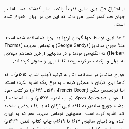
از اختراع فنّ ابری سازی تقریباً پانصد سال گذشته است اما در
جهان هنر کمتر کسی می داند که این فن در ایران اختراع شده
است.
کاغذ ابری توسط جهانگردان اروپا به اروپا شناسانده شده است.
مثلاً جورج ساندیز (George Sendys) و توماس هربرت (Thomas
Herbert) که انگلیسی بودند و در سالهایی از قرن هفدهم میلادی
به ایران و ترکیه سفر کرده بودند کاغذ ابری را معرفی کرده اند.
جورج ساندیز در سفرنامه اش به ترکیه (چاپ لندن، 1615م) ـ که
کاغذ ابری ترکان را معرفی کرده ـ به نوع رنگ اشاره نکرده است،
اما فرانسیس بیکُن (Francis Bacon؛ 1561ـ 1626م) در کتاب خود
ا عنوان
Sylva Sylvarum
(چاپ لندن، 1627م) و با استفاده از
نوشته جورج ساندیز به کاغذ ابری ترکان که با رنگ روغنی ساخته
شد اشاره کرده است. همچنین توماس هربرت هم که به ایران
آمده بود (میان سالهای 1627 تا 1629م؛ چاپ کتاب: لندن، 1634م)