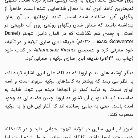
برای ساختن کاغذ ابری، به رنگ روغنی اشاره کرده است. منتهی
قدیمترین کاغذ ابری که تا بحال شناسایی شده است، ظاهراً از
رنگهای آبی استفاده شده است. شاید اروپائیها در آن زمان
پنداشته باشند که شناور شدن رنگهای روغنی روی آب طبیعی تر
است. و چندی هم نگذشت که در آلمان دانیل شونتر (Daniel
Schwenter؛ 1585 ـ 1636م) طریقه ابری سازی ترکیه را در تألیف
ود معرفی کرد و همچنین
Athanasius Kircher
در کتاب خود
(چاپ رم، 1649م) طریقه ابری سازی ترکیه را معرفی کرد.
دیگر نوشته های قدیم اروپا که به کاغذهای ابری اشاره کرده اند،
به نظر می رسد که بیشتر به کاغذهای ترکیه مربوط است و اسم
ایران نسبت به ترکیه کمتر در آنجاها دیده می شود. شاید به
مناسبت نزدیک بودن آن کشور به اروپا چنین قضیه ای به وجود
آمده باشد. حتی به جایی رسانده اند که آغاز این فن را به ترکیه
منسوب کنند.
امروز نیز ابری سازی در ترکیه شهرت جهانی دارد و در کتابخانه
های معتبر اروپا داشتن کارگاه ابری سازی معمول شده است اما