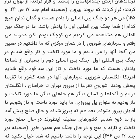
فرماندهان ارتش چمدانهاشان را بستند و فرار کردند؛ از تهران فرار
کردند؛ فرار کردند که بروند بیرون. (صحیفه امام جلد 17 ص 144 و
145) من هر دو جنگ بین المللی را یادم هست و گمان ندارم هیچ
کدام از شما جنگ بین المللی اول را یادش باشد. ما در جنگ بین
المللی هم مشاهده می کردیم من کوچک بودم لکن مدرسه می
رفتم و سربازهای شوروی را در همان مرکزی که ما داشتیم در خمین
من آنجا آنها را می دیدم و ما مورد تاخت و تاز واقع شدیم در
جنگ بین المللی اول. جنگ بین المللی دوم را بسیاری از شماها
یادتان هست که ما مورد تاخت و تاز این سه قوه واقع شدیم
آمریکا انگلستان شوروی. سربازهای آنها در همه کشور ما تقریبا
پخش بودند. شوروی تقریبا از بیرون تهران تا خراسان ، انگلستان
در قم و آنجاها و کسان دیگر هم جاهای دیگر. ما مورد تاخت و
تاز بودیم به عنوان پل پیروزی. ما باید مورد تاخت و تاز بشویم تا
آقایان پیروز بشوند. بعد هم که پیروز شدند و حال صلح پیش آمد
باز ما ذبح شدیم. کشورهای ضعیف اینطورند در حال صلح مورد
تاخت و تازند و ذبح و در حال جنگ هم همین طور. (صحیفه نور
جلد 12 ص 136) این توجه را داشته باشیم که شما خیال نکنید که