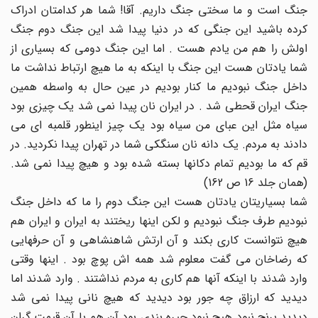
جنگ است و ما سختی جنگ داریم. آقا! شما هر کدامتان ادراک
کرده باشید این جنگی که در دنیا پیدا شد این جنگ دوم جنگ
اولش را هم من یادم هست . اما این جنگ دومی که بسیاری از
شما یادتان هست این جنگ با اینکه به ما هیچ ارتباط نداشت ما
داخل جنگ نبودیم ما کنار بودیم در عین حال به واسطه همین
جنگ ایران قحطی شد . در ایران نان پیدا نمی شد یک چیزی بود
سیاه مثل این عبای من سیاه بود یک چیز اینطور قلمبه ای می
دادند به مردم. یک دانه نان سنگکی شما در تهران پیدا نکردید. در
قم که ما بودیم تمام دکانها بسته شده بود و هیچ پیدا نمی شد.
(همان جلد 16 ص 162)
شما بسیاریتان یادتان هست این جنگ دوم را ما که داخل جنگ
نبودیم طرف جنگ نبودیم و لکن اینها ریختند به ایران و ایران هم
هیچ نتوانست کاری بکند و آن ارتش شاهنشاهی و آن حرفهایی
که رضاخان می گفت معلوم شد همه اش پوچ بود . اینها وقتی
وارد شدند با اینکه آنها هم کاری به مردم نداشتند . وارد شدند اما
دیدید که ارزاق چه جور بود دیدید که هیچ نانی پیدا نمی شد
دیدید برنج نبود هیچ نبود جیره بندی بود آن هم با آن قیمت گران