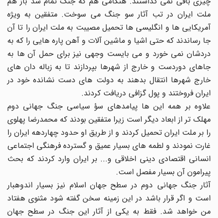
چیزی باقی نمی گذاشتند. هنگامی هم که جنگ تمام شد باز هم
ملت ایران در تب آثار سو جنگ می سوخت. متفقین به ویژه
آمریکایی ها و انگلیسی ها تحمیل مصیبت به ملت ایران را تا آن
جا رساندند که حتی اشیا و ماشین آلات و آهن پاره هایی را که به
دردشان نمی خورد و می بایست وجهی نیز برای حمل آن ها به
جاهای دوردست و خارج از شهرها بپردازند تا به زباله دان های
خارج شهرها انتقال بدهند به دولت های دست نشانده خود در
ایران فروختند و پول گزافی دریافت کردند.
علاوه بر همه این ها پیامدهای سؤ سیاسی جنگ جهانی دوم
مهلک تر از ابعاد دیگر است زیرا متفقین بودند که محمدرضا پهلوی
را بر ملت ایران تحمیل کردند و از طریق او حدود چهاردهه ایران را
غارت نمودند و لطمه های بسیار عمیق و گسترده فرهنگی اجتماعی
انسانی اقتصادی دینی اخلاقی و... بر ایران وارد کردند که بحث
پیرامون آن بسیار مفصل است.
آثار جنگ جهانی دوم در سطح جهان اسلام نیز بسیار اندوهبار
است و اگر قرار باشد در این زمینه سخن گفته شود مثنوی هفتاد
من خواهد شد. فقط به یکی از آثار این جنگ در سطح جهان