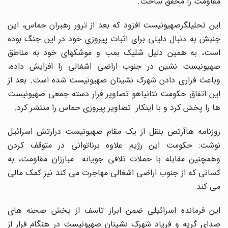
مقاومت را محقق ساخت.
این تحلیلگرصهیونیست افزود که بعد از ترور رهبران حماس، این
جنبش به دنبال دلیلی برای اثبات پیروزی خود در این جنگ بوده
است، به همین دلیل شلیک بمب و موشکهای خود به مناطق
صهیونیست نشین در جنوب اراضی اشغالی را افزایش داده،
وباعث فراری دادن شهرک نشینان صهیونیست شده است. بعد از
این اتفاق حکومت نتانیاهو تصاویر فرار دسته جمعی صهیونیست
ها را پخش کرد و با اینکار تصاویر پیروزی حماس را منتشر کرد.
روزنامه هاآرتص بنقل از یک مقام صهیونیست درارتش اسرائیل
نوشت: حکومت این رژیم علاوه برناتوانی در متوقف کردن
وهمچنین مقابله با حملات تلافی جویانه مبارزان مقاومت، به
کسانی که از جنوب اراضی اشغالی مهاجرت می کند نیز کمک مالی
می کند.
این فرمانده اسرائیلی ضمن ابراز تاسف از پخش صحنه های
صدای گریه و فریاد شهرک نشینان صهیونیست در هنگام فرار از