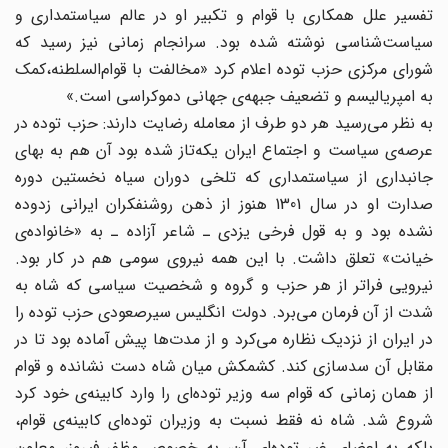
تفسیر علل همکاری با قوام و تکبیر او در عالم سیاستمداری و
سیاست‌شناسی نوشته شده بود. سرانجام زمانی نیز رسید که
شورای مرکزی حزب توده اعلام کرد «مخالفت با قوام‌السلطنه،‌کمک
به امپریالیسم و تضعیف جبهه‌ی جهانی دموکراسی است.»
به نظر می‌رسید هر دو طرف از معامله رضایت دارند: حزب توده در
عرصه‌ی سیاست و اجتماع ایران یکه‌تاز شده بود آن هم به بهای
جانبداری از سیاستمداری که تلخی دوران سیاه نخستین دوره
صدارت او در سال 1301 هنوز از ذهن روشنفکران ایرانی زدوده
نشده بود و به قول فرخی یزدی ـ شاعر آزاده ـ به «خانواده‌ی
خیانت» تعلق داشت. با این همه نیروی سومی‌ هم در کار بود.
نیرویی فراتر از هر حزب و گروه و شخصیت سیاسی که شاه به
شدت از ‌آن فرمان می‌برد. دولت انگلیس سیرصعودی حزب توده را
در ایران از نزدیک نظاره می‌کرد و از مدت‌ها پیش آماده بود تا در
مقابل آن سد‌سازی کند. کشمکش میان شاه دست نشانده و قوام‌
از همان زمانی که قوام سه وزیر توده‌ای را وارد کابینه‌ی خود کرد
شروع شد. شاه نه فقط نسبت به وزیران توده‌ای کابینه‌ی قوام،
بلکه به اعضای غیر توده‌ای آن، به خصوص مظفر فیروز، معاون