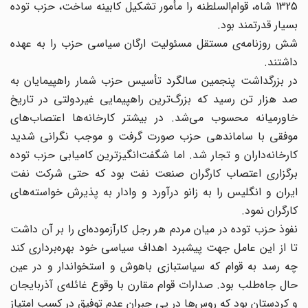
1325 شاه، قوام‌السلطنه را مأمور تشکیل کابینه ساخت، حزب توده
بسیار قدرتمند بود.
شش روزنامه‌ی مستقل مسئولیت ارگان سیاسی حزب را به عهده
داشتند.
در بزرگداشت پنجمین سالگرد تأسیس حزب شمار راهپیمایان به
صد هزار تن رسید که بزرگ‌ترین راهپیمایی غیر‌دولتی در تاریخ
خاورمیانه محسوب می‌شد. در بیشتر کارخانه‌ها اعتصاب‌‌های
موفقی با ساماندهی حزب صورت گرفت و موجب نگرانی شدید
کارخانه‌داران و تجار شد. اما شگفت‌انگیز‌ترین کامیابی حزب توده
برگزاری اعتصاب کارگران صنعت نفت بود که حتی شرکت نفت
ایران و انگلیس را به زانو درآورد و وادار به پذیرش خواسته‌های
کارگران نمود.
نفوذ حزب توده در میان مردم هر رجل کارآزموده‌ای را بر آن داشت
تا از این عامل جهت پیشبرد اهداف سیاسی خود بهره‌برداری کند
چه رسد به قوام که سیاستبازی باهوش و استخواندار و در عین
حال جاه‌طلب بود. صدارات قوام مقارن با وقوع غائله‌ی آذربایجان
و کردستان بود که روس‌ها در پی جبران عدم توفیق در کسب امتیاز