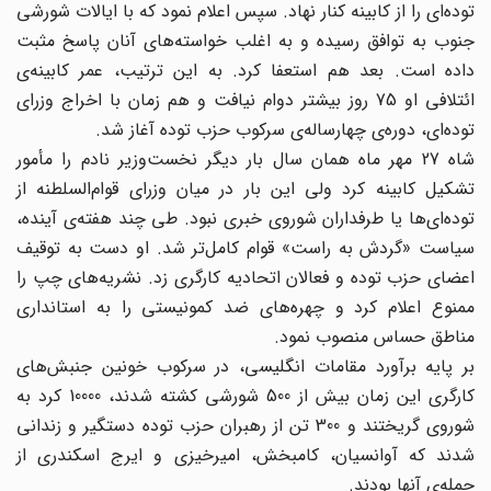
توده‌ای را از کابینه کنار نهاد. سپس اعلام نمود که با ایالات شورشی
جنوب به توافق رسیده و به اغلب خواسته‌های آنان پاسخ مثبت
داده است. بعد هم استعفا کرد. به این ترتیب، عمر کابینه‌ی
ائتلافی او 75 روز بیشتر دوام نیافت و هم زمان با اخراج وزرای
توده‌ای، دوره‌ی چهارساله‌ی سرکوب حزب توده آغاز شد.
شاه 27 مهر ماه همان سال بار دیگر نخست‌وزیر نادم را مأمور
تشکیل کابینه کرد ولی این بار در میان وزرای قوام‌السلطنه از
توده‌ای‌ها یا طرفداران شوروی خبری نبود. طی چند هفته‌ی آینده،
سیاست «گردش به راست» قوام کامل‌تر شد. او دست به توقیف
اعضای حزب توده و فعالان اتحادیه کارگری زد. نشریه‌های چپ را
ممنوع‌ اعلام کرد و چهره‌های ضد کمونیستی را به استانداری
مناطق حساس منصوب نمود.
بر پایه برآورد مقامات انگلیسی، در سرکوب خونین جنبش‌های
کارگری این زمان بیش از 500 شورشی کشته شدند، 10000 کرد به
شوروی گریختند و 300 تن از رهبران حزب توده دستگیر و زندانی
شدند که آوانسیان، کامبخش، امیرخیزی و ایرج اسکندری از
جمله‌ی آنها بودند.