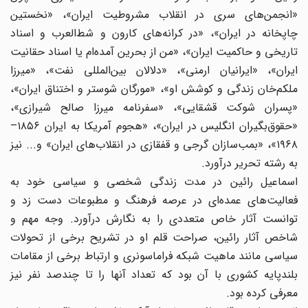
«انجمن‌های سری در انقلاب مشروطیت ایران»، «نخستین
چاپخانه در ایران»، «در کرانه‌های کارون و شط‌العرب و اسناد
تاریخی و حاکمیت ایران»، «من از بحرین آمده‌ام یا اسناد حقانیت
ایران»، «ایرانیان ارمنی»، «دلالان بین‌المللی نفت»، «میرزا
ملکم‌خان زندگی و کوشش او»، «مورگان شوستر و اختناق ایران»،
«پسران شوکت قشقایی»، «سفرنامه میرزا صالح شیرازی»،
«حقوق‌بگیران انگلیس در ایران»، «هجوم آمریکا به ایران ۱۸۵۶–
۱۹۶۸»، «بمب‌سازان گرجی و قفقازی در انقلاب‌های ایران» و... نیز
به رشته تحریر درآورد.
اسماعیل رائین در مدت زندگی شخصی و سیاسی خود به
فعالیت‌های عمده‌ای در عرصه فرهنگ و مطبوعات دست زد و
توانست آثار خاص متعددی را به نگارش درآورد. وجه مهم و
شاخص آثار رائین، صراحت قلم او در تشریح برخی از تحولات
سیاسی مانند ماهیت شبکه فراماسونری و ارتباط برخی از مقامات
بلندپایه کشوری با آن بود که تعداد آنها را تا چندصد نفر نیز
معرفی کرده بود.