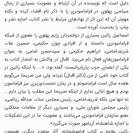
دلیل است که نویسنده در آن ارتباط و عضویت بسیاری از رجال
سیاسی پهلوی در فراماسونری را با ذکر نام افشاء کرده و نکته
مهم‌تر آن که این اثر از نهادهای مرتبط با نشر کتاب، اجازه نشر و
چاپ را به‌دست آورده است.
اسماعیل رائین بسیاری از دولتمردان رژیم پهلوی را عضوی از شبکه
فراماسونری دانسته و از افرادی چون حکیمی، حسین علاء،
شریف‌امامی، ابراهیم حکیمی و سیدحسن امامی به عنوان
فراماسون‌های فعال نام می‌برد. اقبال در واکنش به انتشار کتاب به
یکی از اعضای حزب پان‌ایرانیست گفته بود: «... با اینکه رائین در
کتاب خود نامی از من (دکتر اقبال) نبرده، ولی من صریحا می‌گویم
هفده سال است فراماسونم و در زمان نخست‌وزیری نیز فراماسون
بودم و هیچ ابائی ندارم از اینکه صریحا این مطلب را بیان دارم...
نه تنها من بلکه شریف‌امامی، رئیس مجلس سناء، عبدالله ریاضی،
رئیس مجلس شورای ملی، و بسیاری دیگر از مقامات مملکتی
عضو سازمان فراماسونری می‌باشند و عضویت ما در این تشکیلات
با اجازه شاهنشاه آریامهر صورت می‌گیرد».
رائین علاوه بر کتاب فراموشخانه، آثار متعدد دیگری همچون