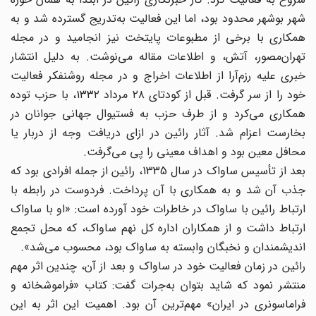
شهر بوشهر محدود بود، اما این فعالیت به‌تدریج گسترده شد و به
همکاری با برخی از مطبوعات پایتخت نیز انجامید و در مجله
تهران‌مصور، آتش، و اطلاعات مقاله می‌نوشت. به دلیل انتشار
خبری علیه رزم‌آرا از اطلاعات اخراج و در مجله روشنفکر فعالیت
خود را از سر گرفت. قبل از کودتای ۲۸ مرداد ۱۳۳۲، با حزب توده
همکاری می‌کرد و از طرف حزب به فستیوال جهانی جوانان در
بخارست اعزام شد. آثار رائین در ازای دریافت وجه از دربار یا
محافل معین بود و اهداف معینی را پی می‌گرفت.
بعد از تأسیس ساواک در سال 1335، رائین از جمله افرادی بود که
جذب آن شد و به همکاری با آن پرداخت. فردوست در رابطه با
ارتباط رائین با ساواک در خاطرات خود آورده است: «او با ساواک
ارتباط داشت و از همکاران اداره کل نهم ساواک، که محل تجمع
اندیشمندان و نخبگان وابسته به ساواک بود، محسوب می‌شد».
رائین در زمان فعالیت خود در ساواک و بعد از آن، چندین اثر مهم
منتشر نمود که شاید بتوان به‌جرات گفت: کتاب «فراموشخانه و
فراماسونری در ایران» مهم‌ترین آن بود. اهمیت این اثر به این